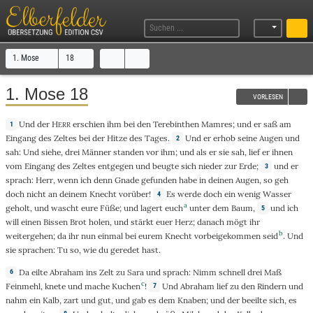
1. Mose
18
1. Mose 18
VORLESEN
Und
der
H
erschien
ihm bei den
Terebinthen
Mamres
; und
er
saß
am
1
ERR
Eingang
des
Zeltes
bei der
Hitze
des
Tages
.
Und
er
erhob
seine
Augen
und
2
sah
: Und
siehe
,
drei
Männer
standen
vor
ihm; und als er sie
sah
,
lief
er ihnen
vom
Eingang
des
Zeltes
entgegen
und
beugte
sich
nieder
zur
Erde
;
und
er
3
sprach
:
Herr
,
wenn
ich
denn
Gnade
gefunden
habe in deinen
Augen
, so
geh
doch
nicht
an
deinem
Knecht
vorüber
!
Es
werde
doch
ein
wenig
Wasser
4
a
geholt
, und
wascht
eure
Füße
; und
lagert
euch
unter
dem
Baum
,
und
ich
5
will einen
Bissen
Brot
holen
, und
stärkt
euer
Herz
;
danach
mögt ihr
b
weitergehen
;
da
ihr
nun
einmal
bei
eurem
Knecht
vorbeigekommen
seid
. Und
sie
sprachen
:
Tu
so
,
wie
du
geredet
hast.
Da
eilte
Abraham
ins
Zelt
zu
Sara
und
sprach
:
Nimm
schnell
drei
Maß
6
c
Feinmehl
,
knete
und
mache
Kuchen
!
Und
Abraham
lief
zu
den
Rindern
und
7
nahm
ein
Kalb
,
zart
und
gut
, und
gab
es dem
Knaben
; und der
beeilte
sich, es