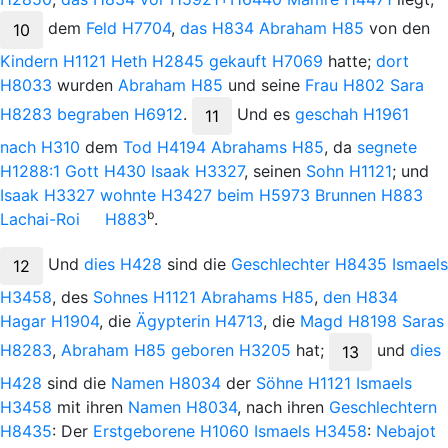
dem
Feld
H7704
,
das
H834
Abraham
H85
von den
10
Kindern
H1121
Heth
H2845
gekauft
H7069
hatte;
dort
H8033
wurden
Abraham
H85
und seine
Frau
H802
Sara
H8283
begraben
H6912
.
Und
es
geschah
H1961
11
nach
H310
dem
Tod
H4194
Abrahams
H85
, da
segnete
H1288:1
Gott
H430
Isaak
H3327
, seinen
Sohn
H1121
; und
Isaak
H3327
wohnte
H3427
beim
H5973
Brunnen
H883
b
Lachai-Roi
H883
.
Und
dies
H428
sind die
Geschlechter
H8435
Ismaels
12
H3458
, des
Sohnes
H1121
Abrahams
H85
,
den
H834
Hagar
H1904
, die
Ägypterin
H4713
, die
Magd
H8198
Saras
H8283
,
Abraham
H85
geboren
H3205
hat;
und
dies
13
H428
sind die
Namen
H8034
der
Söhne
H1121
Ismaels
H3458
mit ihren
Namen
H8034
, nach ihren
Geschlechtern
H8435
: Der
Erstgeborene
H1060
Ismaels
H3458
:
Nebajot