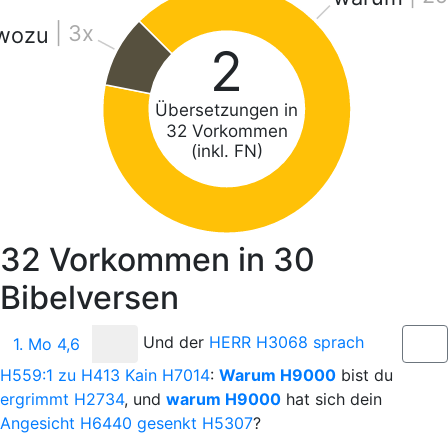
| 3x
wozu
2
Übersetzungen in
32 Vorkommen
(inkl. FN)
32
Vorkommen in
30
Bibelversen
Und
der
H
ERR
H3068
sprach
1. Mo 4,6
H559:1
zu
H413
Kain
H7014
:
Warum
H9000
bist du
ergrimmt
H2734
, und
warum
H9000
hat sich dein
Angesicht
H6440
gesenkt
H5307
?