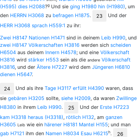
g
(H595)
dies
H2088
?
Und sie
ging
H1980
hin
(H1980)
, um
den
H
ERRN
H3068
zu
befragen
H1875
.
Und
der
23
H
ERR
H3068
sprach
H559:1
zu ihr:
Zwei
H8147
Nationen
H1471
sind in deinem
Leib
H990
, und
zwei
H8147
Völkerschaften
H3816
werden sich
scheiden
H6504
aus deinem
Innern
H4578
; und eine
Völkerschaft
H3816
wird
stärker
H553
sein als die
Völkerschaft
andere
H3816
, und der
Ältere
H7227
wird dem
Jüngeren
H6810
dienen
H5647
.
Und
als ihre
Tage
H3117
erfüllt
H4390
waren, dass
24
sie
gebären
H3205
sollte,
siehe
H2009
, da waren
Zwillinge
H8380
in ihrem
Leib
H990
.
Und
der
Erste
H7223
25
kam
H3318
heraus
(H3318)
,
rötlich
H132
, am
ganzen
H3605
wie ein
härener
H8181
Mantel
H155
; und man
Leib
h
gab
H7121
ihm den
Namen
H8034
Esau
H6215
.
26