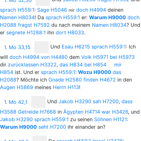
sprach
H559:1
:
Sage
H5046
doch
H4994
deinen
mir
Namen
H8034
! Da
sprach
H559:1
er:
Warum
H9000
doch
H2088
fragst
H7592
du nach meinem
Namen
H8034
? Und
er
segnete
H1288:1
ihn
dort
H8033
.
Und
Esau
H6215
sprach
H559:1
: Ich
1. Mo 33,15
will
doch
H4994
von
H4480
dem
Volk
H5971
bei
H5973
dir
zurücklassen
H3322
,
das
H834
bei
H854
mir
H854
ist. Und er
sprach
H559:1
:
Wozu
H9000
das
H2088
? Möchte ich
Gnade
H2580
finden
H4672
in den
Augen
H5869
meines
Herrn
H113
!
Und
Jakob
H3290
sah
H7200
,
dass
1. Mo 42,1
H3588
Getreide
H7668
in
Ägypten
H4714
war
H3426
, und
Jakob
H3290
sprach
H559:1
zu seinen
Söhnen
H1121
:
Warum
H9000
seht
H7200
ihr einander
an?