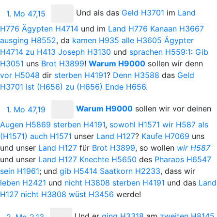
Und
als das
Geld
H3701
im
Land
1. Mo 47,15
H776
Ägypten
H4714
und im
Land
H776
Kanaan
H3667
ausging
H8552
, da
kamen
H935
alle
H3605
Ägypter
H4714
zu
H413
Joseph
H3130
und
sprachen
H559:1
:
Gib
H3051
uns
Brot
H3899
!
Warum
H9000
sollen wir denn
vor
H5048
dir
sterben
H4191
?
Denn
H3588
das
Geld
H3701
ist
(H656)
zu
(H656)
Ende
H656
.
Warum
H9000
sollen wir vor deinen
1. Mo 47,19
Augen
H5869
sterben
H4191
,
sowohl
H1571
wir
H587
als
(H1571)
auch
H1571
unser
Land
H127
?
Kaufe
H7069
uns
und unser
Land
H127
für
Brot
H3899
, so wollen
wir
H587
und unser
Land
H127
Knechte
H5650
des
Pharaos
H6547
sein
H1961
; und
gib
H5414
Saatkorn
H2233
, dass wir
leben
H2421
und
nicht
H3808
sterben
H4191
und das
Land
H127
nicht
H3808
wüst
H3456
werde!
Und
er
ging
H3318
am
zweiten
H8145
2. Mo 2,13