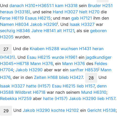
Und
danach
H310+H3651:1
kam
H3318
sein
Bruder
H251
heraus
(H3318)
, und seine
Hand
H3027
hielt
H270
die
Ferse
H6119
Esaus
H6215
; und man
gab
H7121
ihm den
i
Namen
H8034
Jakob
H3290
. Und
Isaak
H3327
war
sechzig
H8346
Jahre
H8141
alt
H1121
, als sie
geboren
H3205
wurden.
Und
die
Knaben
H5288
wuchsen
H1431
heran
27
(H1431)
. Und
Esau
H6215
wurde
H1961
ein
jagdkundiger
H3045+H6718
Mann
H376
, ein
Mann
H376
des
Feldes
j
H7704
;
Jakob
H3290
aber war ein
sanfter
H8535
Mann
H376
, der in den
Zelten
H168
blieb
H3427
.
Und
28
Isaak
H3327
hatte
(H157)
Esau
H6215
lieb
H157
,
denn
H3588
Wildbret
H6718
war nach seinem
Mund
H6310
;
Rebekka
H7259
aber
hatte
(H157)
Jakob
H3290
lieb
H157
.
Und
Jakob
H3290
kochte
H2102
ein
Gericht
H5138
;
29