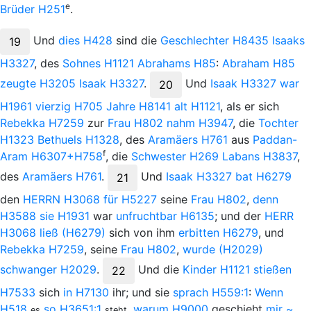
e
Brüder
H251
.
Und
dies
H428
sind die
Geschlechter
H8435
Isaaks
19
H3327
, des
Sohnes
H1121
Abrahams
H85
:
Abraham
H85
zeugte
H3205
Isaak
H3327
.
Und
Isaak
H3327
war
20
H1961
vierzig
H705
Jahre
H8141
alt
H1121
, als er sich
Rebekka
H7259
zur
Frau
H802
nahm
H3947
, die
Tochter
H1323
Bethuels
H1328
, des
Aramäers
H761
aus
Paddan-
f
Aram
H6307+H758
, die
Schwester
H269
Labans
H3837
,
des
Aramäers
H761
.
Und
Isaak
H3327
bat
H6279
21
den
H
ERRN
H3068
für
H5227
seine
Frau
H802
,
denn
H3588
sie
H1931
war
unfruchtbar
H6135
; und der
H
ERR
H3068
ließ
(H6279)
sich von ihm
erbitten
H6279
, und
Rebekka
H7259
, seine
Frau
H802
,
wurde
(H2029)
schwanger
H2029
.
Und
die
Kinder
H1121
stießen
22
H7533
sich
in
H7130
ihr; und sie
sprach
H559:1
:
Wenn
H518
so
H3651:1
,
warum
H9000
geschieht
mir
~
es
steht