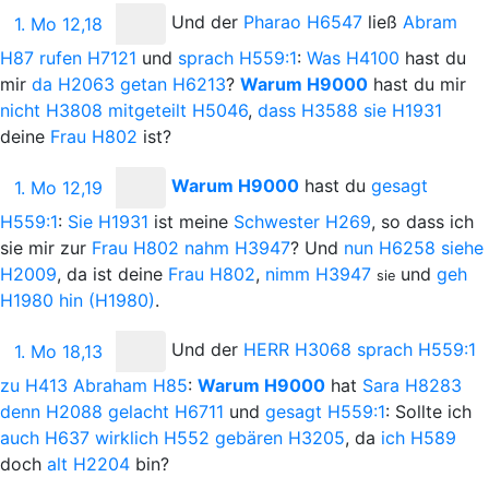
Und
der
Pharao
H6547
ließ
Abram
1. Mo 12,18
H87
rufen
H7121
und
sprach
H559:1
:
Was
H4100
hast du
mir
da
H2063
getan
H6213
?
Warum
H9000
hast du mir
nicht
H3808
mitgeteilt
H5046
,
dass
H3588
sie
H1931
deine
Frau
H802
ist?
Warum
H9000
hast du
gesagt
1. Mo 12,19
H559:1
:
Sie
H1931
ist meine
Schwester
H269
, so dass ich
sie mir zur
Frau
H802
nahm
H3947
? Und
nun
H6258
siehe
H2009
, da ist deine
Frau
H802
,
nimm
H3947
und
geh
sie
H1980
hin
(H1980)
.
Und
der
H
ERR
H3068
sprach
H559:1
1. Mo 18,13
zu
H413
Abraham
H85
:
Warum
H9000
hat
Sara
H8283
denn
H2088
gelacht
H6711
und
gesagt
H559:1
: Sollte ich
auch
H637
wirklich
H552
gebären
H3205
, da
ich
H589
doch
alt
H2204
bin?