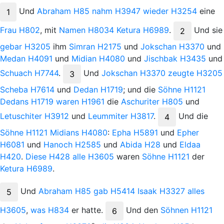
Und
Abraham
H85
nahm
H3947
wieder
H3254
eine
1
Frau
H802
, mit
Namen
H8034
Ketura
H6989
.
Und
sie
2
gebar
H3205
ihm
Simran
H2175
und
Jokschan
H3370
und
Medan
H4091
und
Midian
H4080
und
Jischbak
H3435
und
Schuach
H7744
.
Und
Jokschan
H3370
zeugte
H3205
3
Scheba
H7614
und
Dedan
H1719
; und die
Söhne
H1121
Dedans
H1719
waren
H1961
die
Aschuriter
H805
und
Letuschiter
H3912
und
Leummiter
H3817
.
Und
die
4
Söhne
H1121
Midians
H4080
:
Epha
H5891
und
Epher
H6081
und
Hanoch
H2585
und
Abida
H28
und
Eldaa
H420
.
Diese
H428
alle
H3605
waren
Söhne
H1121
der
Ketura
H6989
.
Und
Abraham
H85
gab
H5414
Isaak
H3327
alles
5
H3605
,
was
H834
er
hatte.
Und
den
Söhnen
H1121
6