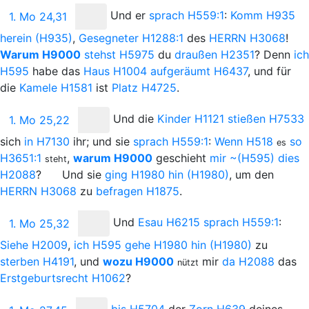
Und
er
sprach
H559:1
:
Komm
H935
1. Mo 24,31
herein
(H935)
,
Gesegneter
H1288:1
des
H
ERRN
H3068
!
Warum
H9000
stehst
H5975
du
draußen
H2351
? Denn
ich
H595
habe das
Haus
H1004
aufgeräumt
H6437
, und für
die
Kamele
H1581
ist
Platz
H4725
.
Und
die
Kinder
H1121
stießen
H7533
1. Mo 25,22
sich
in
H7130
ihr; und sie
sprach
H559:1
:
Wenn
H518
so
es
H3651:1
,
warum
H9000
geschieht
mir
~(H595)
dies
steht
H2088
?
Und sie
ging
H1980
hin
(H1980)
, um den
H
ERRN
H3068
zu
befragen
H1875
.
Und
Esau
H6215
sprach
H559:1
:
1. Mo 25,32
Siehe
H2009
,
ich
H595
gehe
H1980
hin
(H1980)
zu
sterben
H4191
, und
wozu
H9000
mir
da
H2088
das
nützt
Erstgeburtsrecht
H1062
?