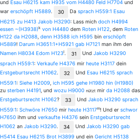
und
Esau
H6215
kam
H935
vom
H4480
Feld
H7704
und
war
erschöpft
H5889
.
Da
sprach
H559:1
Esau
30
H6215
zu
H413
Jakob
H3290
: Lass mich
doch
H4994
k
essen
~(H3938)
von
H4480
dem
Roten
H122
, dem
Roten
H122
da
H2088
,
denn
H3588
ich
H595
bin
erschöpft
H5889
!
Darum
H3651:1+H5921
gab
H7121
man ihm den
l
Namen
H8034
Edom
H123
.
Und
Jakob
H3290
31
sprach
H559:1
:
Verkaufe
H4376
mir
heute
H3117
dein
Erstgeburtsrecht
H1062
.
Und
Esau
H6215
sprach
32
H559:1
:
Siehe
H2009
,
ich
H595
gehe
H1980
hin
(H1980)
zu
sterben
H4191
, und
wozu
H9000
mir
da
H2088
das
nützt
Erstgeburtsrecht
H1062
?
Und
Jakob
H3290
sprach
33
m
H559:1
:
Schwöre
H7650
mir
heute
H3117
! Und er
schwor
H7650
ihm und
verkaufte
H4376
sein
Erstgeburtsrecht
H1062
an
Jakob
H3290
.
Und
Jakob
H3290
gab
34
H5414
Esau
H6215
Brot
H3899
und ein
Gericht
H5138