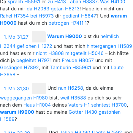
Da
sprach
H559:1
er
zu
H413
Laban
H3837
:
Was
H4100
hast du mir
da
H2063
getan
H6213
! Habe ich nicht um
Rahel
H7354
bei
H5973
dir
gedient
H5647
? Und
warum
H9000
hast du mich
betrogen
H7411:1
?
Warum
H9000
bist du
heimlich
1. Mo 31,27
H2244
geflohen
H1272
und hast mich
hintergangen
H1589
und hast es mir
nicht
H3808
mitgeteilt
H5046
– ich hätte
dich ja
begleitet
H7971
mit
Freude
H8057
und mit
Gesängen
H7892
, mit
Tamburin
H8596:1
und mit
Laute
H3658
–
Und
nun
H6258
, da du einmal
1. Mo 31,30
weggegangen
H1980
bist,
weil
H3588
du dich so sehr
nach dem
Haus
H1004
deines
Vaters
H1
sehntest
H3700
,
warum
H9000
hast du meine
Götter
H430
gestohlen
H1589
?
Und
Jakob
H3290
fragte
H7592
und
1. Mo 32,30