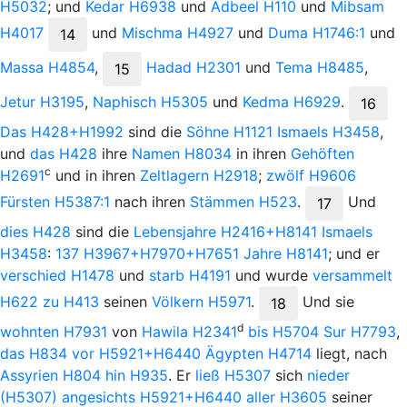
H5032
; und
Kedar
H6938
und
Adbeel
H110
und
Mibsam
H4017
und
Mischma
H4927
und
Duma
H1746:1
und
14
Massa
H4854
,
Hadad
H2301
und
Tema
H8485
,
15
Jetur
H3195
,
Naphisch
H5305
und
Kedma
H6929
.
16
Das
H428+H1992
sind die
Söhne
H1121
Ismaels
H3458
,
und
das
H428
ihre
Namen
H8034
in ihren
Gehöften
c
H2691
und in ihren
Zeltlagern
H2918
;
zwölf
H9606
Fürsten
H5387:1
nach ihren
Stämmen
H523
.
Und
17
dies
H428
sind die
Lebensjahre
H2416+H8141
Ismaels
H3458
:
137
H3967+H7970+H7651
Jahre
H8141
; und er
verschied
H1478
und
starb
H4191
und wurde
versammelt
H622
zu
H413
seinen
Völkern
H5971
.
Und
sie
18
d
wohnten
H7931
von
Hawila
H2341
bis
H5704
Sur
H7793
,
das
H834
vor
H5921+H6440
Ägypten
H4714
liegt, nach
Assyrien
H804
hin
H935
. Er
ließ
H5307
sich
nieder
(H5307)
angesichts
H5921+H6440
aller
H3605
seiner