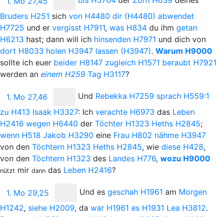
bis
H5704
der
Zorn
H639
deines
1. Mo 27,45
Bruders
H251
sich
von
H4480
dir
(H4480)
abwendet
H7725
und er
vergisst
H7911
,
was
H834
du ihm
getan
H6213
hast; dann will ich
hinsenden
H7971
und dich von
dort
H8033
holen
H3947
lassen
(H3947)
.
Warum
H9000
sollte ich euer
beider
H8147
zugleich
H1571
beraubt
H7921
werden an
einem
H259
Tag
H3117
?
Und
Rebekka
H7259
sprach
H559:1
1. Mo 27,46
zu
H413
Isaak
H3327
: Ich
verachte
H6973
das
Leben
H2416
wegen
H6440
der
Töchter
H1323
Heths
H2845
;
wenn
H518
Jakob
H3290
eine
Frau
H802
nähme
H3947
von den
Töchtern
H1323
Heths
H2845
, wie
diese
H428
,
von den
Töchtern
H1323
des
Landes
H776
,
wozu
H9000
mir
das
Leben
H2416
?
nützt
dann
Und
es
geschah
H1961
am
Morgen
1. Mo 29,25
H1242
,
siehe
H2009
, da
war
H1961
es
H1931
Lea
H3812
.