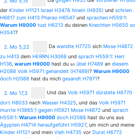
Da
gingen
H935
die
Vorsteher
H7860
2. Mo 5,15
der
Kinder
H1121
Israel
H3478
hinein
(H935)
und
schrien
H6817
zum
H413
Pharao
H6547
und
sprachen
H559:1
:
Warum
H9000
tust
H6213
du deinen
Knechten
H5650
so
H3541
?
Da
wandte
H7725
sich
Mose
H4872
2. Mo 5,22
zu
H413
dem
H
ERRN
H3068
und
sprach
H559:1
:
Herr
H136
,
warum
H9000
hast du
übel
H7489
an
diesem
so
H2088
Volk
H5971
gehandelt
(H7489)
?
Warum
H9000
doch
H2088
hast du mich
gesandt
H7971
?
Und
das
Volk
H5971
dürstete
H6770
2. Mo 17,3
dort
H8033
nach
Wasser
H4325
, und das
Volk
H5971
murrte
H3885:1
gegen
H5921
Mose
H4872
und
sprach
H559:1
:
Warum
H9000
doch
H2088
hast du uns aus
Ägypten
H4714
heraufgeführt
H5927
, um mich und meine
Kinder
H1121
und mein
Vieh
H4735
vor
Durst
H6772