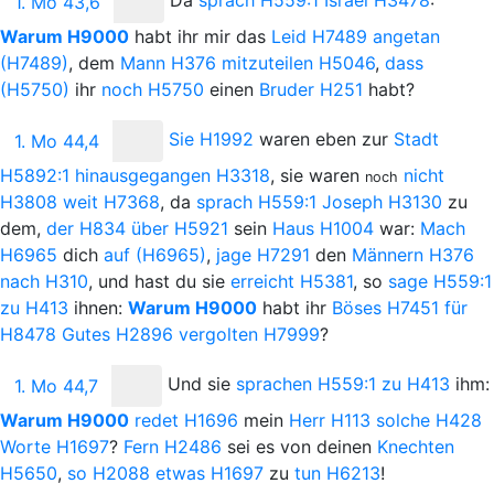
Da
sprach
H559:1
Israel
H3478
:
1. Mo 43,6
Warum
H9000
habt ihr mir das
Leid
H7489
angetan
(H7489)
, dem
Mann
H376
mitzuteilen
H5046
,
dass
(H5750)
ihr
noch
H5750
einen
Bruder
H251
habt?
Sie
H1992
waren eben zur
Stadt
1. Mo 44,4
H5892:1
hinausgegangen
H3318
, sie waren
nicht
noch
H3808
weit
H7368
, da
sprach
H559:1
Joseph
H3130
zu
dem,
der
H834
über
H5921
sein
Haus
H1004
war:
Mach
H6965
dich
auf
(H6965)
,
jage
H7291
den
Männern
H376
nach
H310
, und hast du sie
erreicht
H5381
, so
sage
H559:1
zu
H413
ihnen:
Warum
H9000
habt ihr
Böses
H7451
für
H8478
Gutes
H2896
vergolten
H7999
?
Und
sie
sprachen
H559:1
zu
H413
ihm:
1. Mo 44,7
Warum
H9000
redet
H1696
mein
Herr
H113
solche
H428
Worte
H1697
?
Fern
H2486
sei es von deinen
Knechten
H5650
,
so
H2088
etwas
H1697
zu
tun
H6213
!