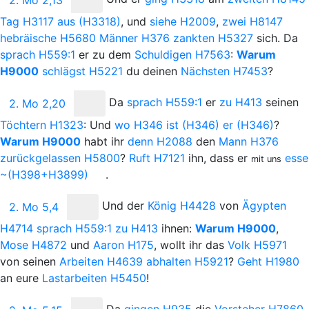
Tag
H3117
aus
(H3318)
, und
siehe
H2009
,
zwei
H8147
hebräische
H5680
Männer
H376
zankten
H5327
sich. Da
sprach
H559:1
er zu dem
Schuldigen
H7563
:
Warum
H9000
schlägst
H5221
du deinen
Nächsten
H7453
?
Da
sprach
H559:1
er
zu
H413
seinen
2. Mo 2,20
Töchtern
H1323
: Und
wo
H346
ist
(H346)
er
(H346)
?
Warum
H9000
habt ihr
denn
H2088
den
Mann
H376
zurückgelassen
H5800
?
Ruft
H7121
ihn, dass er
esse
mit uns
~(H398+H3899)
.
Und
der
König
H4428
von
Ägypten
2. Mo 5,4
H4714
sprach
H559:1
zu
H413
ihnen:
Warum
H9000
,
Mose
H4872
und
Aaron
H175
, wollt ihr das
Volk
H5971
von seinen
Arbeiten
H4639
abhalten
H5921
?
Geht
H1980
an eure
Lastarbeiten
H5450
!