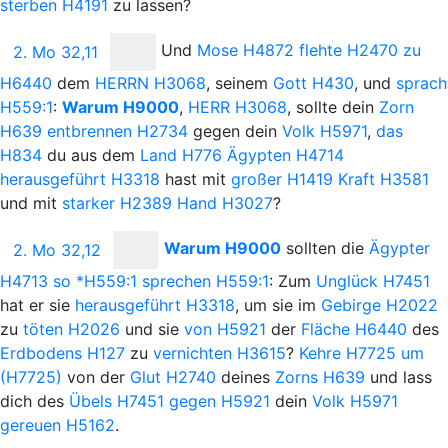
sterben
H4191
zu
lassen?
Und
Mose
H4872
flehte
H2470
zu
2. Mo 32,11
H6440
dem
H
ERRN
H3068
, seinem
Gott
H430
, und
sprach
H559:1
:
Warum
H9000
,
H
ERR
H3068
, sollte dein
Zorn
H639
entbrennen
H2734
gegen dein
Volk
H5971
,
das
H834
du aus dem
Land
H776
Ägypten
H4714
herausgeführt
H3318
hast mit
großer
H1419
Kraft
H3581
und mit
starker
H2389
Hand
H3027
?
Warum
H9000
sollten die
Ägypter
2. Mo 32,12
H4713
so
*H559:1
sprechen
H559:1
: Zum
Unglück
H7451
hat er sie
herausgeführt
H3318
, um sie im
Gebirge
H2022
zu
töten
H2026
und sie
von
H5921
der
Fläche
H6440
des
Erdbodens
H127
zu
vernichten
H3615
?
Kehre
H7725
um
(H7725)
von der
Glut
H2740
deines
Zorns
H639
und lass
dich des
Übels
H7451
gegen
H5921
dein
Volk
H5971
gereuen
H5162
.