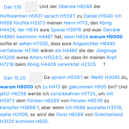
Und
der
Oberste
H8269
der
Dan 1,10
Hofbeamten
H5631
sprach
H559:1
zu
Daniel
H1840
:
Ich
H589
fürchte
H3373
meinen
Herrn
H113
, den
König
H4428
,
der
H834
eure
Speise
H3978
und euer
Getränk
H4960
bestimmt
H4487
hat;
denn
H834
warum
H9000
sollte er
sehen
H7200
, dass eure
Angesichter
H6440
verfallener
H2196
wären
als
H4480
die der
Jünglinge
H3206
eures
Alters
H1524:2
, so dass ihr meinen
Kopf
H7218
beim
König
H4428
verwirktet
H2325
?
Da
sprach
H559:1
er:
Weißt
H3045
du,
Dan 10,20
warum
H9000
ich
zu
H413
dir
gekommen
H935
bin? Und
jetzt
H6258
werde ich
zurückkehren
H7725
, um
mit
H5973
dem
Fürsten
H8269
von
Persien
H6539
zu
kämpfen
H3898:1
; aber wenn
ich
H589
ausziehe
H3318
,
siehe
H2009
, so wird der
Fürst
H8269
von
Griechenland
H3120
kommen
H935
.