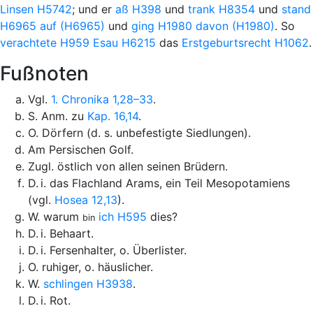
Linsen
H5742
; und er
aß
H398
und
trank
H8354
und
stand
H6965
auf
(H6965)
und
ging
H1980
davon
(H1980)
. So
verachtete
H959
Esau
H6215
das
Erstgeburtsrecht
H1062
.
Fußnoten
Vgl.
1. Chronika 1,28–33
.
S. Anm. zu
Kap. 16,14
.
O. Dörfern (d. s. unbefestigte Siedlungen).
Am Persischen Golf.
Zugl. östlich von allen seinen Brüdern.
D. i. das Flachland Arams, ein Teil Mesopotamiens
(vgl.
Hosea 12,13
).
W. warum
ich
H595
dies?
bin
D. i. Behaart.
D. i. Fersenhalter, o. Überlister.
O. ruhiger, o. häuslicher.
W.
schlingen
H3938
.
D. i. Rot.