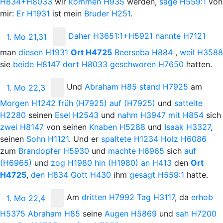
H834+H8033
wir
kommen
H935
werden,
sage
H559:1
von
mir:
Er
H1931
ist mein
Bruder
H251
.
Daher
H3651:1+H5921
nannte
H7121
1. Mo 21,31
man
diesen
H1931
Ort
H4725
Beerseba
H884
,
weil
H3588
sie
beide
H8147
dort
H8033
geschworen
H7650
hatten.
Und
Abraham
H85
stand
H7925
am
1. Mo 22,3
Morgen
H1242
früh
(H7925)
auf
(H7925)
und
sattelte
H2280
seinen
Esel
H2543
und
nahm
H3947
mit
H854
sich
zwei
H8147
von seinen
Knaben
H5288
und
Isaak
H3327
,
seinen
Sohn
H1121
. Und er
spaltete
H1234
Holz
H6086
zum
Brandopfer
H5930
und
machte
H6965
sich
auf
(H6965)
und
zog
H1980
hin
(H1980)
an
H413
den
Ort
H4725
,
den
H834
Gott
H430
ihm
gesagt
H559:1
hatte.
Am
dritten
H7992
Tag
H3117
, da
erhob
1. Mo 22,4
H5375
Abraham
H85
seine
Augen
H5869
und
sah
H7200