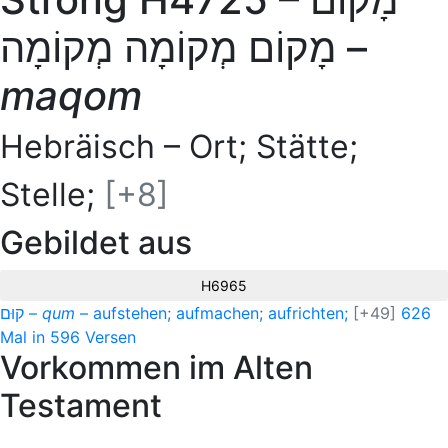
מָקוֹם מְקוֹמָה מְקוֹמָה
–
maqom
Hebräisch – Ort; Stätte;
Stelle;
[+8]
Gebildet aus
H6965
קוּם
–
qum
–
aufstehen; aufmachen; aufrichten;
[+49]
626
Mal in 596 Versen
Vorkommen im Alten
Testament