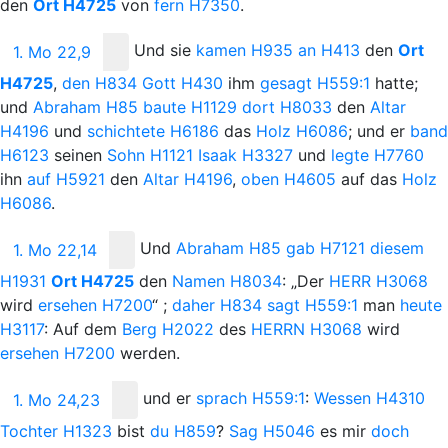
den
Ort
H4725
von
fern
H7350
.
Und
sie
kamen
H935
an
H413
den
Ort
1. Mo 22,9
H4725
,
den
H834
Gott
H430
ihm
gesagt
H559:1
hatte;
und
Abraham
H85
baute
H1129
dort
H8033
den
Altar
H4196
und
schichtete
H6186
das
Holz
H6086
; und er
band
H6123
seinen
Sohn
H1121
Isaak
H3327
und
legte
H7760
ihn
auf
H5921
den
Altar
H4196
,
oben
H4605
auf das
Holz
H6086
.
Und
Abraham
H85
gab
H7121
diesem
1. Mo 22,14
H1931
Ort
H4725
den
Namen
H8034
: „Der
H
ERR
H3068
wird
ersehen
H7200
“
;
daher
H834
sagt
H559:1
man
heute
H3117
: Auf dem
Berg
H2022
des
H
ERRN
H3068
wird
ersehen
H7200
werden.
und
er
sprach
H559:1
:
Wessen
H4310
1. Mo 24,23
Tochter
H1323
bist
du
H859
?
Sag
H5046
es mir
doch