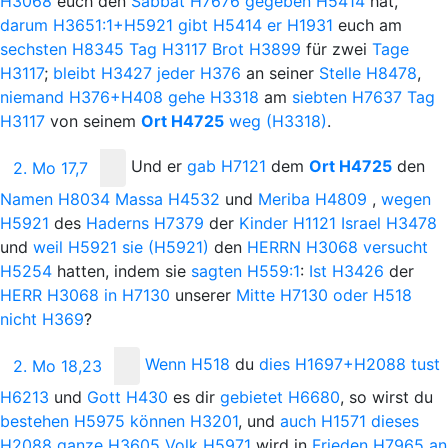
H3068
euch den
Sabbat
H7676
gegeben
H5414
hat,
darum
H3651:1+H5921
gibt
H5414
er
H1931
euch am
sechsten
H8345
Tag
H3117
Brot
H3899
für zwei
Tage
H3117
;
bleibt
H3427
jeder
H376
an seiner
Stelle
H8478
,
niemand
H376+H408
gehe
H3318
am
siebten
H7637
Tag
H3117
von seinem
Ort
H4725
weg
(H3318)
.
Und
er
gab
H7121
dem
Ort
H4725
den
2. Mo 17,7
Namen
H8034
Massa
H4532
und
Meriba
H4809
,
wegen
H5921
des
Haderns
H7379
der
Kinder
H1121
Israel
H3478
und
weil
H5921
sie
(H5921)
den
H
ERRN
H3068
versucht
H5254
hatten, indem sie
sagten
H559:1
:
Ist
H3426
der
H
ERR
H3068
in
H7130
unserer
Mitte
H7130
oder
H518
nicht
H369
?
Wenn
H518
du
dies
H1697+H2088
tust
2. Mo 18,23
H6213
und
Gott
H430
es dir
gebietet
H6680
, so wirst du
bestehen
H5975
können
H3201
, und
auch
H1571
dieses
H2088
ganze
H3605
Volk
H5971
wird in
Frieden
H7965
an