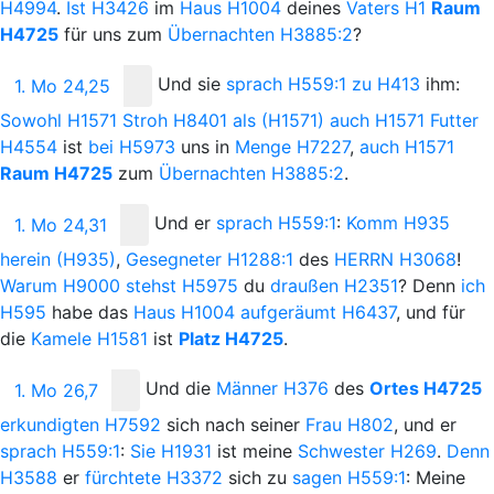
H4994
.
Ist
H3426
im
Haus
H1004
deines
Vaters
H1
Raum
H4725
für uns zum
Übernachten
H3885:2
?
Und
sie
sprach
H559:1
zu
H413
ihm:
1. Mo 24,25
Sowohl
H1571
Stroh
H8401
als
(H1571)
auch
H1571
Futter
H4554
ist
bei
H5973
uns in
Menge
H7227
,
auch
H1571
Raum
H4725
zum
Übernachten
H3885:2
.
Und
er
sprach
H559:1
:
Komm
H935
1. Mo 24,31
herein
(H935)
,
Gesegneter
H1288:1
des
H
ERRN
H3068
!
Warum
H9000
stehst
H5975
du
draußen
H2351
? Denn
ich
H595
habe das
Haus
H1004
aufgeräumt
H6437
, und für
die
Kamele
H1581
ist
Platz
H4725
.
Und
die
Männer
H376
des
Ortes
H4725
1. Mo 26,7
erkundigten
H7592
sich nach seiner
Frau
H802
, und er
sprach
H559:1
:
Sie
H1931
ist meine
Schwester
H269
.
Denn
H3588
er
fürchtete
H3372
sich zu
sagen
H559:1
: Meine