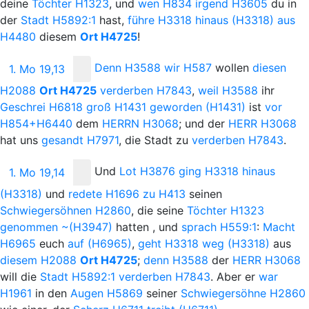
deine
Töchter
H1323
, und
wen
H834
irgend
H3605
du in
der
Stadt
H5892:1
hast,
führe
H3318
hinaus
(H3318)
aus
H4480
diesem
Ort
H4725
!
Denn
H3588
wir
H587
wollen
diesen
1. Mo 19,13
H2088
Ort
H4725
verderben
H7843
,
weil
H3588
ihr
Geschrei
H6818
groß
H1431
geworden
(H1431)
ist
vor
H854+H6440
dem
H
ERRN
H3068
; und der
H
ERR
H3068
hat uns
gesandt
H7971
, die Stadt
zu
verderben
H7843
.
Und
Lot
H3876
ging
H3318
hinaus
1. Mo 19,14
(H3318)
und
redete
H1696
zu
H413
seinen
Schwiegersöhnen
H2860
, die seine
Töchter
H1323
genommen
~(H3947)
hatten
, und
sprach
H559:1
:
Macht
H6965
euch
auf
(H6965)
,
geht
H3318
weg
(H3318)
aus
diesem
H2088
Ort
H4725
;
denn
H3588
der
H
ERR
H3068
will die
Stadt
H5892:1
verderben
H7843
. Aber er
war
H1961
in den
Augen
H5869
seiner
Schwiegersöhne
H2860