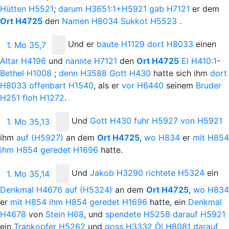
Hütten
H5521
;
darum
H3651:1+H5921
gab
H7121
er dem
Ort
H4725
den
Namen
H8034
Sukkot
H5523
.
Und
er
baute
H1129
dort
H8033
einen
1. Mo 35,7
Altar
H4196
und
nannte
H7121
den
Ort
H4725
El
H410:1
-
Bethel
H1008
;
denn
H3588
Gott
H430
hatte sich ihm
dort
H8033
offenbart
H1540
, als er
vor
H6440
seinem
Bruder
H251
floh
H1272
.
Und
Gott
H430
fuhr
H5927
von
H5921
1. Mo 35,13
ihm
auf
(H5927)
an dem
Ort
H4725
,
wo
H834
er
mit
H854
ihm
H854
geredet
H1696
hatte.
Und
Jakob
H3290
richtete
H5324
ein
1. Mo 35,14
Denkmal
H4676
auf
(H5324)
an dem
Ort
H4725
,
wo
H834
er
mit
H854
ihm
H854
geredet
H1696
hatte, ein
Denkmal
H4678
von
Stein
H68
, und
spendete
H5258
darauf
H5921
ein
Trankopfer
H5262
und
goss
H3332
Öl
H8081
darauf