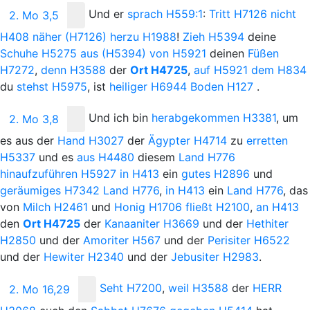
Und
er
sprach
H559:1
:
Tritt
H7126
nicht
2. Mo 3,5
H408
näher
(H7126)
herzu
H1988
!
Zieh
H5394
deine
Schuhe
H5275
aus
(H5394)
von
H5921
deinen
Füßen
H7272
,
denn
H3588
der
Ort
H4725
,
auf
H5921
dem
H834
du
stehst
H5975
, ist
heiliger
H6944
Boden
H127
.
Und
ich bin
herabgekommen
H3381
, um
2. Mo 3,8
es aus der
Hand
H3027
der
Ägypter
H4714
zu
erretten
H5337
und es
aus
H4480
diesem
Land
H776
hinaufzuführen
H5927
in
H413
ein
gutes
H2896
und
geräumiges
H7342
Land
H776
,
in
H413
ein
Land
H776
, das
von
Milch
H2461
und
Honig
H1706
fließt
H2100
,
an
H413
den
Ort
H4725
der
Kanaaniter
H3669
und der
Hethiter
H2850
und der
Amoriter
H567
und der
Perisiter
H6522
und der
Hewiter
H2340
und der
Jebusiter
H2983
.
Seht
H7200
,
weil
H3588
der
H
ERR
2. Mo 16,29