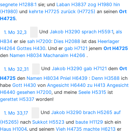
segnete
H1288:1
sie; und
Laban
H3837
zog
H1980
hin
(H1980)
und
kehrte
H7725
zurück
(H7725)
an seinen
Ort
H4725
.
Und
Jakob
H3290
sprach
H559:1
,
als
1. Mo 32,3
H834
er sie
sah
H7200
:
Dies
H2088
ist das
Heerlager
H4264
Gottes
H430
. Und er
gab
H7121
jenem
Ort
H4725
den
Namen
H8034
Machanaim
H4266
.
Und
Jakob
H3290
gab
H7121
dem
Ort
1. Mo 32,31
H4725
den
Namen
H8034
Pniel
H6439
:
Denn
H3588
ich
habe
Gott
H430
von
Angesicht
H6440
zu
H413
Angesicht
H6440
gesehen
H7200
, und meine
Seele
H5315
ist
gerettet
H5337
worden!
Und
Jakob
H3290
brach
H5265
auf
1. Mo 33,17
(H5265)
nach
Sukkot
H5523
und
baute
H1129
sich ein
Haus
H1004
, und seinem
Vieh
H4735
machte
H6213
er