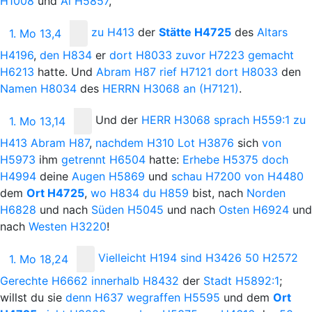
H1008
und
Ai
H5857
,
zu
H413
der
Stätte
H4725
des
Altars
1. Mo 13,4
H4196
,
den
H834
er
dort
H8033
zuvor
H7223
gemacht
H6213
hatte. Und
Abram
H87
rief
H7121
dort
H8033
den
Namen
H8034
des
H
ERRN
H3068
an
(H7121)
.
Und
der
H
ERR
H3068
sprach
H559:1
zu
1. Mo 13,14
H413
Abram
H87
,
nachdem
H310
Lot
H3876
sich
von
H5973
ihm
getrennt
H6504
hatte:
Erhebe
H5375
doch
H4994
deine
Augen
H5869
und
schau
H7200
von
H4480
dem
Ort
H4725
,
wo
H834
du
H859
bist, nach
Norden
H6828
und nach
Süden
H5045
und nach
Osten
H6924
und
nach
Westen
H3220
!
Vielleicht
H194
sind
H3426
50
H2572
1. Mo 18,24
Gerechte
H6662
innerhalb
H8432
der
Stadt
H5892:1
;
willst du sie
denn
H637
wegraffen
H5595
und dem
Ort