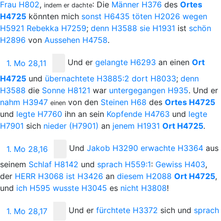
Frau
H802
,
: Die
Männer
H376
des
Ortes
indem er dachte
H4725
könnten mich
sonst
H6435
töten
H2026
wegen
H5921
Rebekka
H7259
;
denn
H3588
sie
H1931
ist
schön
H2896
von
Aussehen
H4758
.
Und
er
gelangte
H6293
an einen
Ort
1. Mo 28,11
H4725
und
übernachtete
H3885:2
dort
H8033
;
denn
H3588
die
Sonne
H8121
war
untergegangen
H935
. Und er
nahm
H3947
von den
Steinen
H68
des
Ortes
H4725
einen
und
legte
H7760
ihn an sein
Kopfende
H4763
und
legte
H7901
sich
nieder
(H7901)
an
jenem
H1931
Ort
H4725
.
Und
Jakob
H3290
erwachte
H3364
aus
1. Mo 28,16
seinem
Schlaf
H8142
und
sprach
H559:1
:
Gewiss
H403
,
der
H
ERR
H3068
ist
H3426
an
diesem
H2088
Ort
H4725
,
und
ich
H595
wusste
H3045
es
nicht
H3808
!
Und
er
fürchtete
H3372
sich und
sprach
1. Mo 28,17