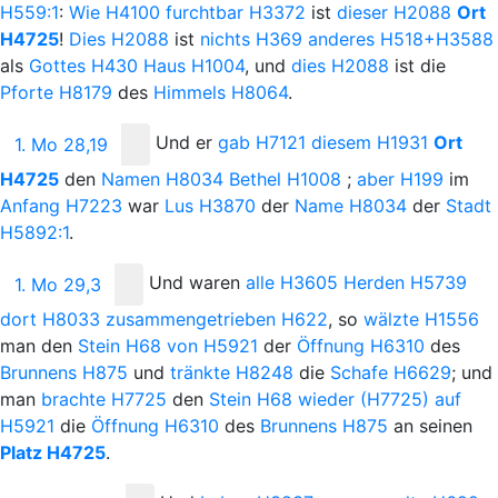
H559:1
:
Wie
H4100
furchtbar
H3372
ist
dieser
H2088
Ort
H4725
!
Dies
H2088
ist
nichts
H369
anderes
H518+H3588
als
Gottes
H430
Haus
H1004
, und
dies
H2088
ist die
Pforte
H8179
des
Himmels
H8064
.
Und
er
gab
H7121
diesem
H1931
Ort
1. Mo 28,19
H4725
den
Namen
H8034
Bethel
H1008
;
aber
H199
im
Anfang
H7223
war
Lus
H3870
der
Name
H8034
der
Stadt
H5892:1
.
Und
waren
alle
H3605
Herden
H5739
1. Mo 29,3
dort
H8033
zusammengetrieben
H622
, so
wälzte
H1556
man den
Stein
H68
von
H5921
der
Öffnung
H6310
des
Brunnens
H875
und
tränkte
H8248
die
Schafe
H6629
; und
man
brachte
H7725
den
Stein
H68
wieder
(H7725)
auf
H5921
die
Öffnung
H6310
des
Brunnens
H875
an seinen
Platz
H4725
.