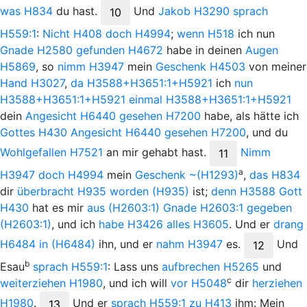
was
H834
du
hast.
Und
Jakob
H3290
sprach
10
H559:1
:
Nicht
H408
doch
H4994
;
wenn
H518
ich nun
Gnade
H2580
gefunden
H4672
habe in deinen
Augen
H5869
, so
nimm
H3947
mein
Geschenk
H4503
von meiner
Hand
H3027
,
da
H3588+H3651:1+H5921
ich
nun
H3588+H3651:1+H5921
einmal
H3588+H3651:1+H5921
dein
Angesicht
H6440
gesehen
H7200
habe, als hätte ich
Gottes
H430
Angesicht
H6440
gesehen
H7200
, und du
Wohlgefallen
H7521
an mir gehabt
hast.
Nimm
11
a
H3947
doch
H4994
mein
Geschenk
~(H1293)
,
das
H834
dir
überbracht
H935
worden
(H935)
ist;
denn
H3588
Gott
H430
hat es mir
aus
(H2603:1)
Gnade
H2603:1
gegeben
(H2603:1)
, und ich
habe
H3426
alles
H3605
. Und er
drang
H6484
in
(H6484)
ihn, und er
nahm
H3947
es.
Und
12
b
Esau
sprach
H559:1
: Lass uns
aufbrechen
H5265
und
c
weiterziehen
H1980
, und ich will
vor
H5048
dir
herziehen
H1980
.
Und
er
sprach
H559:1
zu
H413
ihm: Mein
13