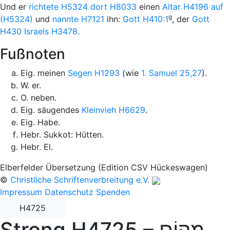
Und
er
richtete
H5324
dort
H8033
einen
Altar
H4196
auf
g
(H5324)
und
nannte
H7121
ihn:
Gott
H410:1
, der
Gott
H430
Israels
H3478
.
Fußnoten
Eig. meinen
Segen
H1293
(wie
1. Samuel 25,27
).
W. er.
O. neben.
Eig. säugendes
Kleinvieh
H6629
.
Eig. Habe.
Hebr. Sukkot: Hütten.
Hebr. El.
Elberfelder Übersetzung (Edition CSV Hückeswagen)
©
Christliche Schriftenverbreitung e.V.
Impressum
Datenschutz
Spenden
H4725
Strong H4725 –
מָקוֹם