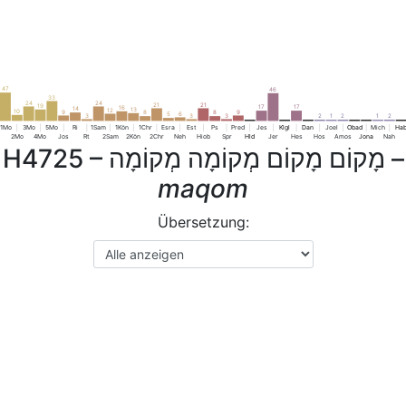
47
46
33
24
24
21
21
19
17
17
16
14
13
12
10
9
9
8
8
6
5
3
3
3
2
2
2
1
1
1Mo
3Mo
5Mo
Ri
1Sam
1Kön
1Chr
Esra
Est
Ps
Pred
Jes
Klgl
Dan
Joel
Obad
Mich
Ha
2Mo
4Mo
Jos
Rt
2Sam
2Kön
2Chr
Neh
Hiob
Spr
Hld
Jer
Hes
Hos
Amos
Jona
Nah
H4725 –
מָקוֹם מָקוֹם מְקוֹמָה מְקוֹמָה
–
maqom
Übersetzung: