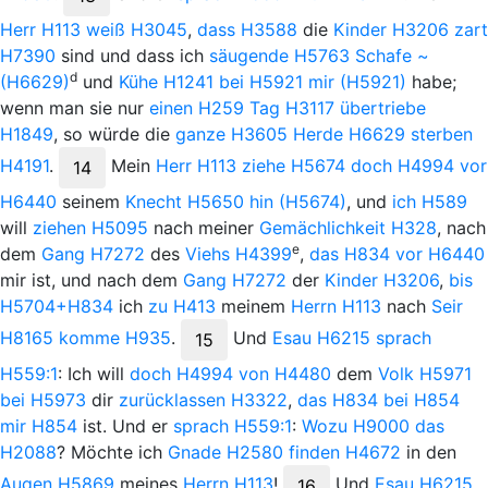
Herr
H113
weiß
H3045
,
dass
H3588
die
Kinder
H3206
zart
H7390
sind und dass ich
säugende
H5763
Schafe
~
d
(H6629)
und
Kühe
H1241
bei
H5921
mir
(H5921)
habe;
wenn man sie nur
einen
H259
Tag
H3117
übertriebe
H1849
, so würde die
ganze
H3605
Herde
H6629
sterben
H4191
.
Mein
Herr
H113
ziehe
H5674
doch
H4994
vor
14
H6440
seinem
Knecht
H5650
hin
(H5674)
, und
ich
H589
will
ziehen
H5095
nach meiner
Gemächlichkeit
H328
, nach
e
dem
Gang
H7272
des
Viehs
H4399
,
das
H834
vor
H6440
mir ist, und nach dem
Gang
H7272
der
Kinder
H3206
,
bis
H5704+H834
ich
zu
H413
meinem
Herrn
H113
nach
Seir
H8165
komme
H935
.
Und
Esau
H6215
sprach
15
H559:1
: Ich will
doch
H4994
von
H4480
dem
Volk
H5971
bei
H5973
dir
zurücklassen
H3322
,
das
H834
bei
H854
mir
H854
ist. Und er
sprach
H559:1
:
Wozu
H9000
das
H2088
? Möchte ich
Gnade
H2580
finden
H4672
in den
Augen
H5869
meines
Herrn
H113
!
Und
Esau
H6215
16