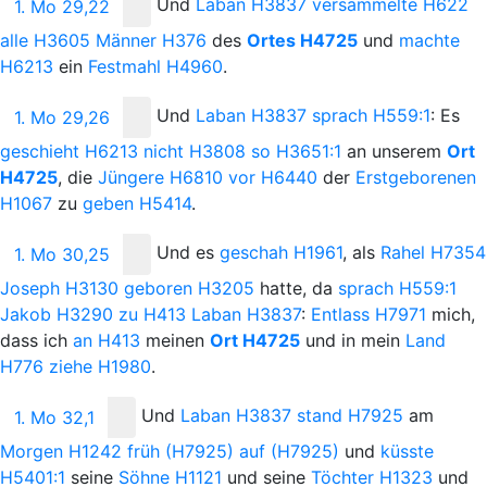
Und
Laban
H3837
versammelte
H622
1. Mo 29,22
alle
H3605
Männer
H376
des
Ortes
H4725
und
machte
H6213
ein
Festmahl
H4960
.
Und
Laban
H3837
sprach
H559:1
: Es
1. Mo 29,26
geschieht
H6213
nicht
H3808
so
H3651:1
an unserem
Ort
H4725
, die
Jüngere
H6810
vor
H6440
der
Erstgeborenen
H1067
zu
geben
H5414
.
Und
es
geschah
H1961
, als
Rahel
H7354
1. Mo 30,25
Joseph
H3130
geboren
H3205
hatte, da
sprach
H559:1
Jakob
H3290
zu
H413
Laban
H3837
:
Entlass
H7971
mich,
dass ich
an
H413
meinen
Ort
H4725
und in mein
Land
H776
ziehe
H1980
.
Und
Laban
H3837
stand
H7925
am
1. Mo 32,1
Morgen
H1242
früh
(H7925)
auf
(H7925)
und
küsste
H5401:1
seine
Söhne
H1121
und seine
Töchter
H1323
und