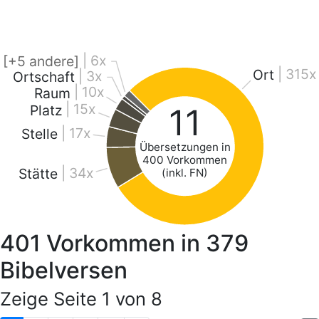
| 6x
[+5 andere]
| 315x
Ort
| 3x
Ortschaft
| 10x
Raum
| 15x
11
Platz
| 17x
Stelle
Übersetzungen in
400 Vorkommen
| 34x
Stätte
(inkl. FN)
401
Vorkommen in
379
Bibelversen
Zeige Seite 1 von 8