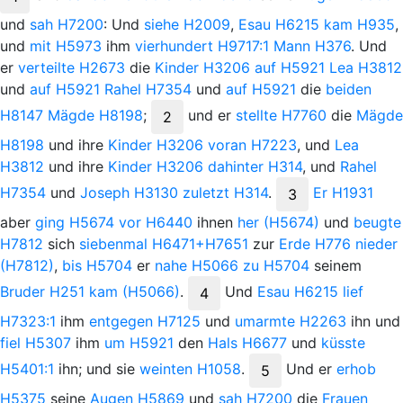
und
sah
H7200
: Und
siehe
H2009
,
Esau
H6215
kam
H935
,
und
mit
H5973
ihm
vierhundert
H9717:1
Mann
H376
. Und
er
verteilte
H2673
die
Kinder
H3206
auf
H5921
Lea
H3812
und
auf
H5921
Rahel
H7354
und
auf
H5921
die
beiden
H8147
Mägde
H8198
;
und
er
stellte
H7760
die
Mägde
2
H8198
und ihre
Kinder
H3206
voran
H7223
, und
Lea
H3812
und ihre
Kinder
H3206
dahinter
H314
, und
Rahel
H7354
und
Joseph
H3130
zuletzt
H314
.
Er
H1931
3
aber
ging
H5674
vor
H6440
ihnen
her
(H5674)
und
beugte
H7812
sich
siebenmal
H6471+H7651
zur
Erde
H776
nieder
(H7812)
,
bis
H5704
er
nahe
H5066
zu
H5704
seinem
Bruder
H251
kam
(H5066)
.
Und
Esau
H6215
lief
4
H7323:1
ihm
entgegen
H7125
und
umarmte
H2263
ihn und
fiel
H5307
ihm
um
H5921
den
Hals
H6677
und
küsste
H5401:1
ihn; und sie
weinten
H1058
.
Und
er
erhob
5
H5375
seine
Augen
H5869
und
sah
H7200
die
Frauen