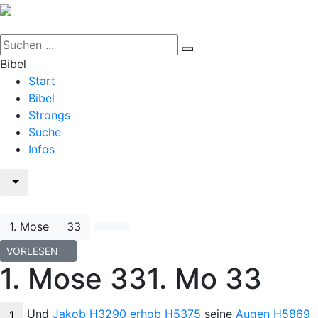
Bibel
Start
Bibel
Strongs
Suche
Infos
1. Mose
33
VORLESEN
1. Mose 33
1. Mo 33
Und
Jakob
H3290
erhob
H5375
seine
Augen
H5869
1