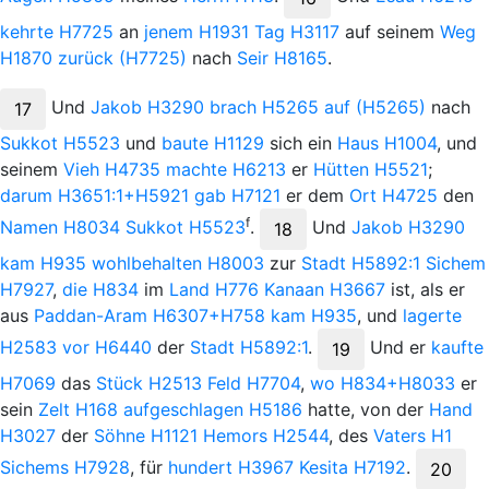
kehrte
H7725
an
jenem
H1931
Tag
H3117
auf seinem
Weg
H1870
zurück
(H7725)
nach
Seir
H8165
.
Und
Jakob
H3290
brach
H5265
auf
(H5265)
nach
17
Sukkot
H5523
und
baute
H1129
sich ein
Haus
H1004
, und
seinem
Vieh
H4735
machte
H6213
er
Hütten
H5521
;
darum
H3651:1+H5921
gab
H7121
er dem
Ort
H4725
den
f
Namen
H8034
Sukkot
H5523
.
Und
Jakob
H3290
18
kam
H935
wohlbehalten
H8003
zur
Stadt
H5892:1
Sichem
H7927
,
die
H834
im
Land
H776
Kanaan
H3667
ist, als er
aus
Paddan-Aram
H6307+H758
kam
H935
, und
lagerte
H2583
vor
H6440
der
Stadt
H5892:1
.
Und
er
kaufte
19
H7069
das
Stück
H2513
Feld
H7704
,
wo
H834+H8033
er
sein
Zelt
H168
aufgeschlagen
H5186
hatte, von der
Hand
H3027
der
Söhne
H1121
Hemors
H2544
, des
Vaters
H1
Sichems
H7928
, für
hundert
H3967
Kesita
H7192
.
20