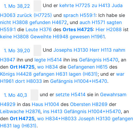
Und
er
kehrte
H7725
zu
H413
Juda
1. Mo 38,22
H3063
zurück
(H7725)
und
sprach
H559:1
: Ich habe sie
nicht
H3808
gefunden
H4672
, und
auch
H1571
sagten
H559:1
die
Leute
H376
des
Ortes
H4725
:
Hier
H2088
ist
keine
H3808
Geweihte
H6948
gewesen
H1961
.
Und
Josephs
H3130
Herr
H113
nahm
1. Mo 39,20
H3947
ihn und
legte
H5414
ihn ins
Gefängnis
H5470
, an
den
Ort
H4725
,
wo
H834
die
Gefangenen
H615
des
Königs
H4428
gefangen
H631
lagen
(H631)
; und er
war
H1961
dort
H8033
im
Gefängnis
H1004+H5470
.
und
er
setzte
H5414
sie in
Gewahrsam
1. Mo 40,3
H4929
in das
Haus
H1004
des
Obersten
H8269
der
Leibwache
H2876
,
ins
H413
Gefängnis
H1004+H5470
, an
den
Ort
H4725
,
wo
H834+H8033
Joseph
H3130
gefangen
H631
lag
(H631)
.