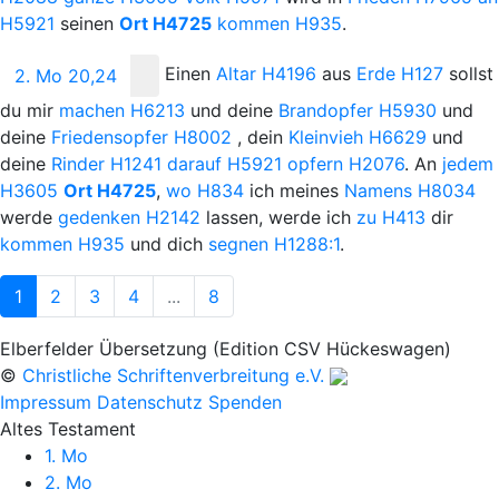
H5921
seinen
Ort
H4725
kommen
H935
.
Einen
Altar
H4196
aus
Erde
H127
sollst
2. Mo 20,24
du mir
machen
H6213
und deine
Brandopfer
H5930
und
deine
Friedensopfer
H8002
, dein
Kleinvieh
H6629
und
deine
Rinder
H1241
darauf
H5921
opfern
H2076
. An
jedem
H3605
Ort
H4725
,
wo
H834
ich meines
Namens
H8034
werde
gedenken
H2142
lassen, werde ich
zu
H413
dir
kommen
H935
und dich
segnen
H1288:1
.
1
2
3
4
...
8
Elberfelder Übersetzung (Edition CSV Hückeswagen)
©
Christliche Schriftenverbreitung e.V.
Impressum
Datenschutz
Spenden
Altes Testament
1. Mo
2. Mo