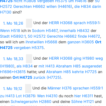
H4725
nicht
H3808
vergeben
H5375
um
H4616
der
50
H2572
Gerechten
H6662
willen
(H4616)
,
die
H834
darin
H7130
sind?
Und
der
H
ERR
H3068
sprach
H559:1
:
1. Mo 18,26
Wenn
H518
ich in
Sodom
H5467
,
innerhalb
H8432
der
Stadt
H5892:1
,
50
H2572
Gerechte
H6662
finde
H4672
,
so will ich um
ihretwillen
H5668
dem
ganzen
H3605
Ort
H4725
vergeben
H5375
.
Und
der
H
ERR
H3068
ging
H1980
weg
1. Mo 18,33
(H1980)
,
als
H834
er
mit
H413
Abraham
H85
ausgeredet
H1696+H3615
hatte; und
Abraham
H85
kehrte
H7725
an
seinen
Ort
H4725
zurück
(H7725)
.
Und
die
Männer
H376
sprachen
H559:1
1. Mo 19,12
zu
H413
Lot
H3876
:
Wen
H4310
du noch
hier
H6311
hast,
einen
Schwiegersohn
H2860
und deine
Söhne
H1121
und