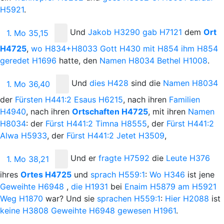
H5921
.
Und
Jakob
H3290
gab
H7121
dem
Ort
1. Mo 35,15
H4725
,
wo
H834+H8033
Gott
H430
mit
H854
ihm
H854
geredet
H1696
hatte, den
Namen
H8034
Bethel
H1008
.
Und
dies
H428
sind die
Namen
H8034
1. Mo 36,40
der
Fürsten
H441:2
Esaus
H6215
, nach ihren
Familien
H4940
, nach ihren
Ortschaften
H4725
, mit ihren
Namen
H8034
: der
Fürst
H441:2
Timna
H8555
, der
Fürst
H441:2
Alwa
H5933
, der
Fürst
H441:2
Jetet
H3509
,
Und
er
fragte
H7592
die
Leute
H376
1. Mo 38,21
ihres
Ortes
H4725
und
sprach
H559:1
:
Wo
H346
ist jene
Geweihte
H6948
,
die
H1931
bei
Enaim
H5879
am
H5921
Weg
H1870
war? Und sie
sprachen
H559:1
:
Hier
H2088
ist
keine
H3808
Geweihte
H6948
gewesen
H1961
.