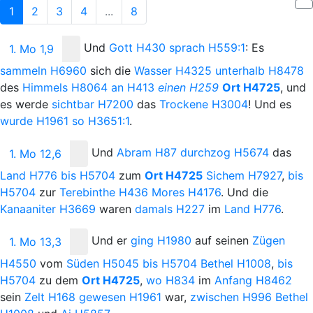
1
2
3
4
...
8
Und
Gott
H430
sprach
H559:1
: Es
1. Mo 1,9
sammeln
H6960
sich die
Wasser
H4325
unterhalb
H8478
des
Himmels
H8064
an
H413
einen
H259
Ort
H4725
, und
es werde
sichtbar
H7200
das
Trockene
H3004
! Und es
wurde
H1961
so
H3651:1
.
Und
Abram
H87
durchzog
H5674
das
1. Mo 12,6
Land
H776
bis
H5704
zum
Ort
H4725
Sichem
H7927
,
bis
H5704
zur
Terebinthe
H436
Mores
H4176
. Und die
Kanaaniter
H3669
waren
damals
H227
im
Land
H776
.
Und
er
ging
H1980
auf seinen
Zügen
1. Mo 13,3
H4550
vom
Süden
H5045
bis
H5704
Bethel
H1008
,
bis
H5704
zu dem
Ort
H4725
,
wo
H834
im
Anfang
H8462
sein
Zelt
H168
gewesen
H1961
war,
zwischen
H996
Bethel