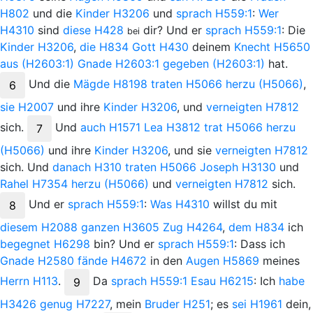
H802
und die
Kinder
H3206
und
sprach
H559:1
:
Wer
H4310
sind
diese
H428
dir? Und er
sprach
H559:1
: Die
bei
Kinder
H3206
,
die
H834
Gott
H430
deinem
Knecht
H5650
aus
(H2603:1)
Gnade
H2603:1
gegeben
(H2603:1)
hat.
Und
die
Mägde
H8198
traten
H5066
herzu
(H5066)
,
6
sie
H2007
und ihre
Kinder
H3206
, und
verneigten
H7812
sich.
Und
auch
H1571
Lea
H3812
trat
H5066
herzu
7
(H5066)
und ihre
Kinder
H3206
, und sie
verneigten
H7812
sich. Und
danach
H310
traten
H5066
Joseph
H3130
und
Rahel
H7354
herzu
(H5066)
und
verneigten
H7812
sich.
Und
er
sprach
H559:1
:
Was
H4310
willst du mit
8
diesem
H2088
ganzen
H3605
Zug
H4264
,
dem
H834
ich
begegnet
H6298
bin? Und er
sprach
H559:1
: Dass ich
Gnade
H2580
fände
H4672
in den
Augen
H5869
meines
Herrn
H113
.
Da
sprach
H559:1
Esau
H6215
: Ich
habe
9
H3426
genug
H7227
, mein
Bruder
H251
; es
sei
H1961
dein,