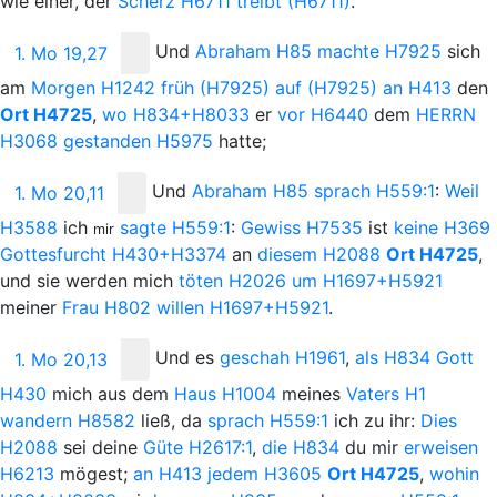
wie einer, der
Scherz
H6711
treibt
(H6711)
.
Und
Abraham
H85
machte
H7925
sich
1. Mo 19,27
am
Morgen
H1242
früh
(H7925)
auf
(H7925)
an
H413
den
Ort
H4725
,
wo
H834+H8033
er
vor
H6440
dem
H
ERRN
H3068
gestanden
H5975
hatte;
Und
Abraham
H85
sprach
H559:1
:
Weil
1. Mo 20,11
H3588
ich
sagte
H559:1
:
Gewiss
H7535
ist
keine
H369
mir
Gottesfurcht
H430+H3374
an
diesem
H2088
Ort
H4725
,
und sie werden mich
töten
H2026
um
H1697+H5921
meiner
Frau
H802
willen
H1697+H5921
.
Und
es
geschah
H1961
,
als
H834
Gott
1. Mo 20,13
H430
mich aus dem
Haus
H1004
meines
Vaters
H1
wandern
H8582
ließ, da
sprach
H559:1
ich zu ihr:
Dies
H2088
sei deine
Güte
H2617:1
,
die
H834
du mir
erweisen
H6213
mögest;
an
H413
jedem
H3605
Ort
H4725
,
wohin