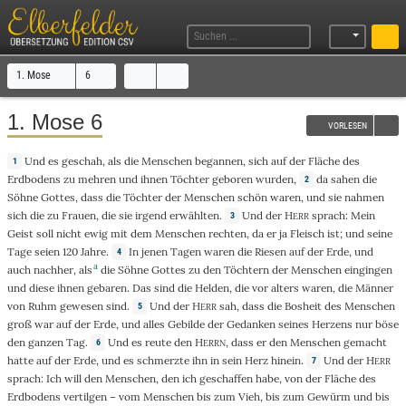
1. Mose
6
1. Mose 6
VORLESEN
Und
es
geschah
,
als
die
Menschen
begannen
, sich
auf
der
Fläche
des
1
Erdbodens
zu
mehren
und ihnen
Töchter
geboren
wurden,
da
sahen
die
2
Söhne
Gottes
,
dass
die
Töchter
der
Menschen
schön
waren, und sie
nahmen
sich die zu
Frauen
, die sie
irgend
erwählten
.
Und
der
H
sprach
: Mein
3
ERR
Geist
soll
nicht
ewig
mit dem
Menschen
rechten
,
da
er
ja
Fleisch
ist; und seine
Tage
seien
120
Jahre
.
In
jenen
Tagen
waren
die
Riesen
auf der
Erde
, und
4
a
auch
nachher
,
als
die
Söhne
Gottes
zu
den
Töchtern
der
Menschen
eingingen
und diese ihnen
gebaren
.
Das
sind die
Helden
,
die
vor
alters
waren, die
Männer
von
Ruhm
gewesen
sind.
Und
der
H
sah
,
dass
die
Bosheit
des
Menschen
5
ERR
groß
war auf der
Erde
, und
alles
Gebilde
der
Gedanken
seines
Herzens
nur
böse
den
ganzen
Tag
.
Und
es
reute
den
H
,
dass
er den
Menschen
gemacht
6
ERRN
hatte auf der
Erde
, und es
schmerzte
ihn
in
sein
Herz
hinein
.
Und
der
H
7
ERR
sprach
: Ich will den
Menschen
,
den
ich
geschaffen
habe,
von
der
Fläche
des
Erdbodens
vertilgen
– vom
Menschen
bis
zum
Vieh
,
bis
zum
Gewürm
und
bis