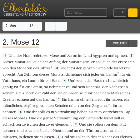
2. Mose
12
2. Mose 12
VORLESEN
Und
der
H
redete
zu
Mose
und
Aaron
im
Land
Ägypten
und
sprach
:
1
2
ERR
Dieser
Monat
soll euch der
Anfang
der
Monate
sein,
er
soll euch der
erste
sein
a
von den
Monaten
des
Jahres
.
Redet
zu
der
ganzen
Gemeinde
Israel
und
3
b
sprecht
: Am
Zehnten
dieses
Monats
, da
nehme
sich
jeder
ein
Lamm
für ein
Vaterhaus
, ein
Lamm
für ein
Haus
.
Und
wenn
das
Haus
nicht
zahlreich
4
genug
ist
für ein
Lamm
, so
nehme
er
es und sein
Nachbar
, der
Nächste
an
seinem
Haus
, nach der
Zahl
der
Seelen
;
jeden
sollt ihr
nach
dem
Maß
seines
Essens
rechnen
auf
das
Lamm
.
Ein
Lamm
ohne
Fehl
sollt ihr
haben
, ein
5
männliches
,
einjährig
;
von
den
Schafen
oder
von
den
Ziegen
sollt ihr es
nehmen
.
Und
ihr sollt es in
Verwahrung
haben
bis
zum
vierzehnten
Tag
6
dieses
Monats
. Und die
ganze
Versammlung
der
Gemeinde
Israel
soll es
c
schlachten
zwischen
den zwei
Abenden
.
Und
sie sollen
von
dem
Blut
7
nehmen
und es
an
die
beiden
Pfosten
und
an
den
Türsturz
tun
,
an
den
Häusern
, in
denen
sie es
essen
.
Und
sie sollen in
dieser
Nacht
das
Fleisch
8