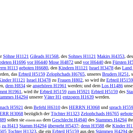
er
Söhne
H1121
Gileads
H1568
, des
Sohnes
H1121
Makirs
H4353
, de
edeten
H1696
vor
H6440
Mose
H4872
und
vor
H6440
den
Fürsten
H5
rrn
H113
geboten
H6680
, den
Kindern
H1121
Israel
H3478
das
Land
rden, das
Erbteil
H5159
Zelophchads
H6765
, unseres
Bruders
H251
, 
Kinder
H1121
Israel
H3478
zu
Frauen
H802
, so wird ihr
Erbteil
H5159
en,
dem
H834
sie
angehören
H1961
werden; und dem
Los
H1486
unse
mmt
H1961
, wird ihr
Erbteil
H5159
zum
H5921
Erbteil
H5159
des
St
tammes
H4294
unserer
Väter
H1
entzogen
H1639
werden.
nach
H5921
dem
Befehl
H6310
des
H
ERRN
H3068
und
sprach
H559
ERR
H3068
bezüglich der
Töchter
H1323
Zelophchads
H6765
gebote
89
sollen sie
dem
Geschlecht
H4940
des
Stammes
H4294
ih
einem aus
4
zu
H413
Stamm
H4294
übergeht
H5437
;
denn
H3588
die
Kinder
H1
605
Tochter
H1323
, die ein
Erbteil
H5159
aus den
Stämmen
H4294
de