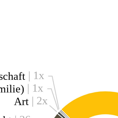
| 1x
schaft
| 1x
amilie)
| 2x
Art