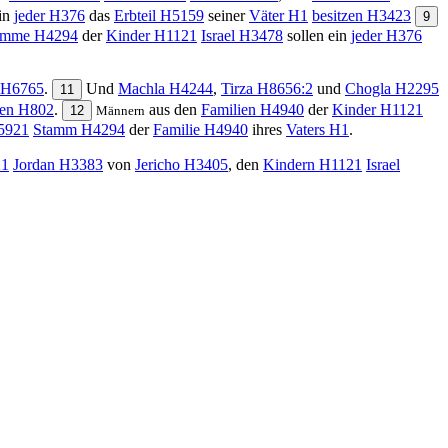
in
jeder
H376
das
Erbteil
H5159
seiner
Väter
H1
besitzen
H3423
9
ämme
H4294
der
Kinder
H1121
Israel
H3478
sollen ein
jeder
H376
H6765
.
Und
Machla
H4244
,
Tirza
H8656:2
und
Chogla
H2295
11
en
H802
.
aus den
Familien
H4940
der
Kinder
H1121
12
Männern
5921
Stamm
H4294
der
Familie
H4940
ihres
Vaters
H1
.
1
Jordan
H3383
von
Jericho
H3405
, den
Kindern
H1121
Israel