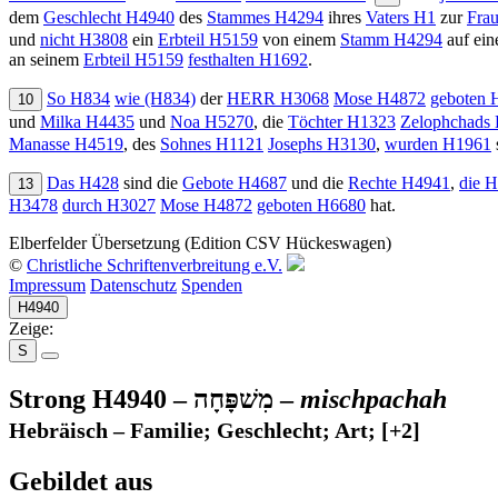
dem
Geschlecht
H4940
des
Stammes
H4294
ihres
Vaters
H1
zur
Fra
und
nicht
H3808
ein
Erbteil
H5159
von einem
Stamm
H4294
auf ei
an seinem
Erbteil
H5159
festhalten
H1692
.
So
H834
wie
(H834)
der
H
ERR
H3068
Mose
H4872
geboten
H
10
und
Milka
H4435
und
Noa
H5270
, die
Töchter
H1323
Zelophchads
Manasse
H4519
, des
Sohnes
H1121
Josephs
H3130
,
wurden
H1961
Das
H428
sind die
Gebote
H4687
und die
Rechte
H4941
,
die
H
13
H3478
durch
H3027
Mose
H4872
geboten
H6680
hat.
Elberfelder Übersetzung (Edition CSV Hückeswagen)
©
Christliche Schriftenverbreitung e.V.
Impressum
Datenschutz
Spenden
H4940
Zeige:
S
Strong H4940 –
מִשׁפָּחָה
–
mischpachah
Hebräisch – Familie; Geschlecht; Art;
[+2]
Gebildet aus