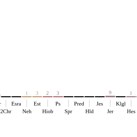
9
1
3
2
3
1
r
Esra
Est
Ps
Pred
Jes
Klgl
2Chr
Neh
Hiob
Spr
Hld
Jer
Hes