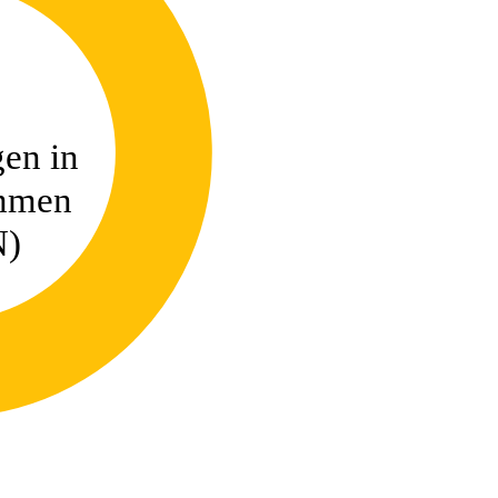
en in
mmen
N)