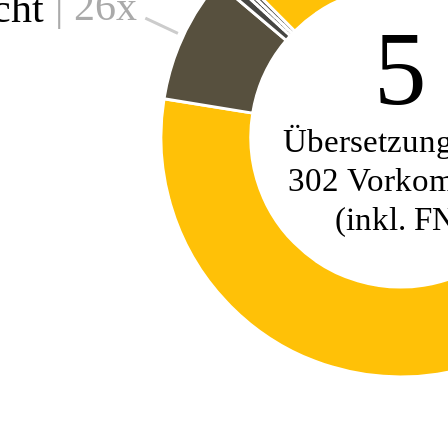
| 26x
cht
5
Übersetzung
302 Vorko
(inkl. F