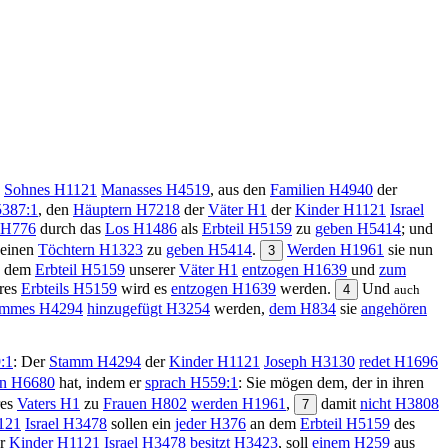
s
Sohnes
H1121
Manasses
H4519
, aus den
Familien
H4940
der
387:1
, den
Häuptern
H7218
der
Väter
H1
der
Kinder
H1121
Israel
H776
durch das
Los
H1486
als
Erbteil
H5159
zu
geben
H5414
; und
seinen
Töchtern
H1323
zu
geben
H5414
.
Werden
H1961
sie nun
3
dem
Erbteil
H5159
unserer
Väter
H1
entzogen
H1639
und
zum
res
Erbteils
H5159
wird es
entzogen
H1639
werden.
Und
4
auch
ammes
H4294
hinzugefügt
H3254
werden,
dem
H834
sie
angehören
:1
: Der
Stamm
H4294
der
Kinder
H1121
Joseph
H3130
redet
H1696
n
H6680
hat, indem er
sprach
H559:1
: Sie mögen dem, der in ihren
res
Vaters
H1
zu
Frauen
H802
werden
H1961
,
damit
nicht
H3808
7
121
Israel
H3478
sollen ein
jeder
H376
an dem
Erbteil
H5159
des
r
Kinder
H1121
Israel
H3478
besitzt
H3423
, soll
einem
H259
aus