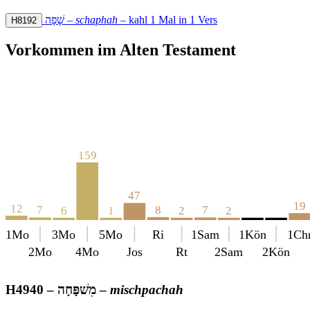
שָׁפָה
–
schaphah
–
kahl
1 Mal in 1 Vers
H8192
Vorkommen im Alten Testament
159
47
19
12
8
7
7
6
1
2
2
1Mo
3Mo
5Mo
Ri
1Sam
1Kön
1Ch
2Mo
4Mo
Jos
Rt
2Sam
2Kön
H4940 –
מִשׁפָּחָה
–
mischpachah