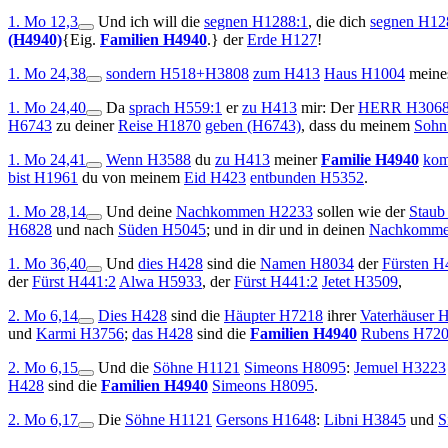
1. Mo 12,3
Und
ich will die
segnen
H1288:1
, die dich
segnen
H12
(H4940)
{Eig.
Familien
H4940
.}
der
Erde
H127
!
1. Mo 24,38
sondern
H518+H3808
zum
H413
Haus
H1004
mein
1. Mo 24,40
Da
sprach
H559:1
er
zu
H413
mir: Der
H
ERR
H306
H6743
zu deiner
Reise
H1870
geben
(H6743)
, dass du meinem
Sohn
1. Mo 24,41
Wenn
H3588
du
zu
H413
meiner
Familie
H4940
kom
bist
H1961
du von meinem
Eid
H423
entbunden
H5352
.
1. Mo 28,14
Und
deine
Nachkommen
H2233
sollen wie der
Staub
H6828
und nach
Süden
H5045
; und in dir und in deinen
Nachkomm
1. Mo 36,40
Und
dies
H428
sind die
Namen
H8034
der
Fürsten
H4
der
Fürst
H441:2
Alwa
H5933
, der
Fürst
H441:2
Jetet
H3509
,
2. Mo 6,14
Dies
H428
sind die
Häupter
H7218
ihrer
Vaterhäuser
H
und
Karmi
H3756
;
das
H428
sind die
Familien
H4940
Rubens
H720
2. Mo 6,15
Und
die
Söhne
H1121
Simeons
H8095
:
Jemuel
H3223
H428
sind die
Familien
H4940
Simeons
H8095
.
2. Mo 6,17
Die
Söhne
H1121
Gersons
H1648
:
Libni
H3845
und
S