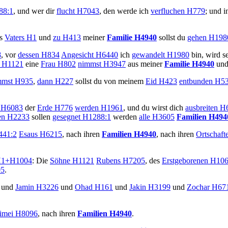
88:1
, und wer dir
flucht
H7043
, den werde ich
verfluchen
H779
; und i
es
Vaters
H1
und
zu
H413
meiner
Familie
H4940
sollst du
gehen
H198
8
, vor
dessen
H834
Angesicht
H6440
ich
gewandelt
H1980
bin, wird s
H1121
eine
Frau
H802
nimmst
H3947
aus meiner
Familie
H4940
und
mst
H935
,
dann
H227
sollst du von meinem
Eid
H423
entbunden
H53
H6083
der
Erde
H776
werden
H1961
, und du wirst dich
ausbreiten
H6
en
H2233
sollen
gesegnet
H1288:1
werden
alle
H3605
Familien
H494
41:2
Esaus
H6215
, nach ihren
Familien
H4940
, nach ihren
Ortschaft
1+H1004
: Die
Söhne
H1121
Rubens
H7205
, des
Erstgeborenen
H106
5
.
und
Jamin
H3226
und
Ohad
H161
und
Jakin
H3199
und
Zochar
H67
imei
H8096
, nach ihren
Familien
H4940
.