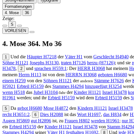
Strong-Nummern
Typografie
Formatierungen
4. Mose
36
Zeige:
S
VORLESEN
4. Mose 36
4. Mo 36
Und
die
Häupter
H7218
der
Väter
H1
vom
Geschlecht
H4940
d
1
Söhne
H1121
Josephs
H3130
,
traten
H7126
herzu
(H7126)
; und sie
r
H3478
,
und
sprachen
H559:1
: Der
H
ERR
H3068
hat meinem
He
2
meinem
Herrn
H113
ist von dem
H
ERRN
H3068
geboten
H6680
wo
einem
H259
von den
Söhnen
H1121
der
Stämme
H7626
der
anderen
H5921
Erbteil
H5159
des
Stammes
H4294
hinzugefügt
H3254
werd
wenn
H518
das
Jubel
H3104
der
Kinder
H1121
Israel
H3478
ko
-Jahr
H1961
werden; und ihr
Erbteil
H5159
wird dem
Erbteil
H5159
des
S
Da
gebot
H6680
Mose
H4872
den
Kindern
H1121
Israel
H3478
5
recht
H3651:2
.
Dies
H2088
ist das
Wort
H1697
,
das
H834
der
H
6
Augen
H5869
gut
H2896
ist, zu
Frauen
H802
werden
H1961
;
nur
H3
ein
Erbteil
H5159
der
Kinder
H1121
Israel
H3478
von
Stamm
H429
Stammes
H4294
seiner
Väter
H1
festhalten
H1692
.
Und
jede
H3
8