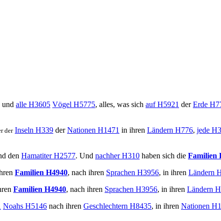
und
alle
H3605
Vögel
H5775
, alles, was sich
auf
H5921
der
Erde
H7
Inseln
H339
der
Nationen
H1471
in ihren
Ländern
H776
,
jede
H3
r der
nd den
Hamatiter
H2577
. Und
nachher
H310
haben sich die
Familien
ihren
Familien
H4940
, nach ihren
Sprachen
H3956
, in ihren
Ländern
H
hren
Familien
H4940
, nach ihren
Sprachen
H3956
, in ihren
Ländern
H
1
Noahs
H5146
nach ihren
Geschlechtern
H8435
, in ihren
Nationen
H1