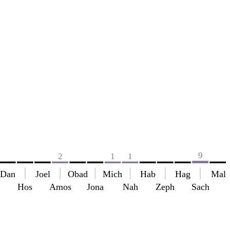
9
2
1
1
Dan
Joel
Obad
Mich
Hab
Hag
Mal
Hos
Amos
Jona
Nah
Zeph
Sach