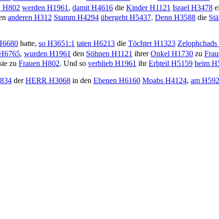
u
H802
werden
H1961
,
damit
H4616
die
Kinder
H1121
Israel
H3478
e
nen
anderen
H312
Stamm
H4294
übergeht
H5437
.
Denn
H3588
die
St
6680
hatte,
so
H3651:1
taten
H6213
die
Töchter
H1323
Zelophchads
H6765
,
wurden
H1961
den
Söhnen
H1121
ihrer
Onkel
H1730
zu
Frau
sie zu
Frauen
H802
. Und so
verblieb
H1961
ihr
Erbteil
H5159
beim
H
834
der
H
ERR
H3068
in den
Ebenen
H6160
Moabs
H4124
,
am
H592