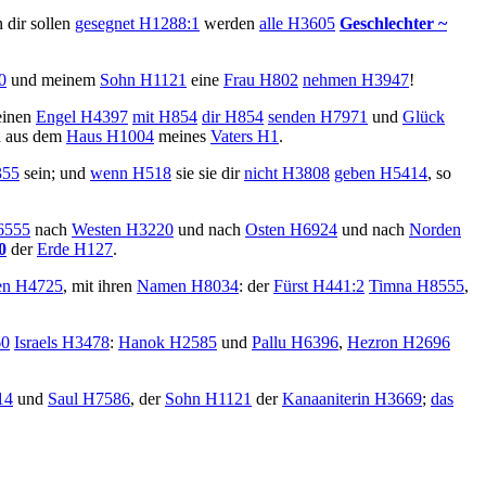
n dir sollen
gesegnet
H1288:1
werden
alle
H3605
Geschlechter
~
0
und meinem
Sohn
H1121
eine
Frau
H802
nehmen
H3947
!
einen
Engel
H4397
mit
H854
dir
H854
senden
H7971
und
Glück
 aus dem
Haus
H1004
meines
Vaters
H1
.
55
sein; und
wenn
H518
sie sie dir
nicht
H3808
geben
H5414
, so
555
nach
Westen
H3220
und nach
Osten
H6924
und nach
Norden
0
der
Erde
H127
.
en
H4725
, mit ihren
Namen
H8034
: der
Fürst
H441:2
Timna
H8555
,
0
Israels
H3478
:
Hanok
H2585
und
Pallu
H6396
,
Hezron
H2696
14
und
Saul
H7586
, der
Sohn
H1121
der
Kanaaniterin
H3669
;
das