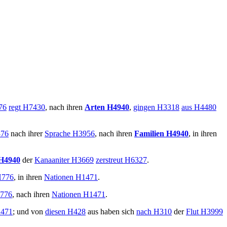
76
regt
H7430
, nach ihren
Arten
H4940
,
gingen
H3318
aus
H4480
76
nach ihrer
Sprache
H3956
, nach ihren
Familien
H4940
, in ihren
H4940
der
Kanaaniter
H3669
zerstreut
H6327
.
776
, in ihren
Nationen
H1471
.
776
, nach ihren
Nationen
H1471
.
471
; und von
diesen
H428
aus haben sich
nach
H310
der
Flut
H3999