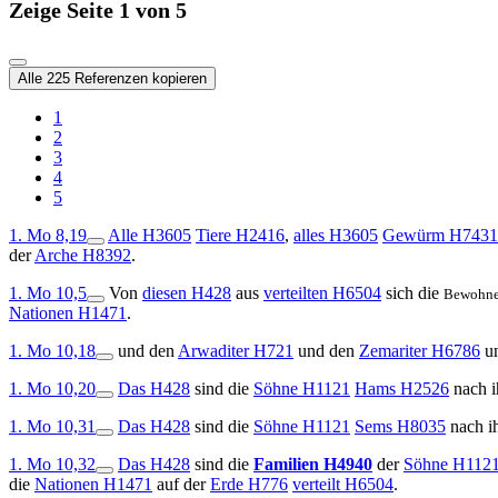
Zeige Seite 1 von 5
Alle 225 Referenzen kopieren
1
2
3
4
5
1. Mo 8,19
Alle
H3605
Tiere
H2416
,
alles
H3605
Gewürm
H7431
der
Arche
H8392
.
1. Mo 10,5
Von
diesen
H428
aus
verteilten
H6504
sich die
Bewohne
Nationen
H1471
.
1. Mo 10,18
und
den
Arwaditer
H721
und den
Zemariter
H6786
u
1. Mo 10,20
Das
H428
sind die
Söhne
H1121
Hams
H2526
nach 
1. Mo 10,31
Das
H428
sind die
Söhne
H1121
Sems
H8035
nach i
1. Mo 10,32
Das
H428
sind die
Familien
H4940
der
Söhne
H112
die
Nationen
H1471
auf der
Erde
H776
verteilt
H6504
.