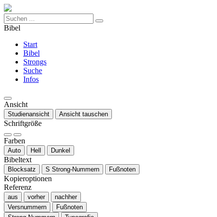
Bibel
Start
Bibel
Strongs
Suche
Infos
Ansicht
Studienansicht
Ansicht tauschen
Schriftgröße
Farben
Auto
Hell
Dunkel
Bibeltext
Blocksatz
S
Strong-Nummern
Fußnoten
Kopieroptionen
Referenz
aus
vorher
nachher
Versnummern
Fußnoten