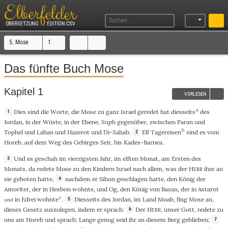
5. Mose
1
Das fünfte Buch Mose
Kapitel 1
VORLESEN
a
Dies
sind die
Worte
,
die
Mose
zu
ganz
Israel
geredet
hat
diesseits
des
1
Jordan
, in der
Wüste
, in der
Ebene
,
Suph
gegenüber
,
zwischen
Paran
und
b
Tophel
und
Laban
und
Hazerot
und
Di-Sahab
.
Elf
Tagereisen
sind es vom
2
Horeb
, auf dem
Weg
des
Gebirges
Seir
,
bis
Kades-Barnea
.
Und
es
geschah
im
vierzigsten
Jahr
, im
elften
Monat
, am
Ersten
des
3
Monats
, da
redete
Mose
zu
den
Kindern
Israel
nach
allem
,
was
der
H
ihm
an
ERR
sie
geboten
hatte,
nachdem
er
Sihon
geschlagen
hatte, den
König
der
4
Amoriter
,
der
in
Hesbon
wohnte
, und
Og
, den
König
von
Basan
,
der
in
Astarot
c
in
Edrei
wohnte
.
Diesseits
des
Jordan
, im
Land
Moab
,
fing
Mose
an
,
5
und
dieses
Gesetz
auszulegen
, indem er
sprach
:
Der
H
, unser
Gott
,
redete
zu
6
ERR
uns am
Horeb
und
sprach
:
Lange
genug seid ihr an
diesem
Berg
geblieben
;
7