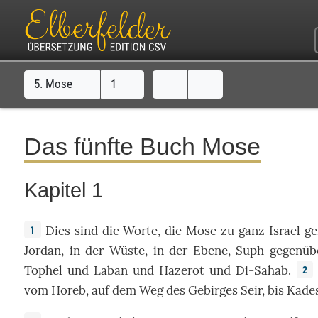
5. Mose
1
Das fünfte Buch Mose
Kapitel 1
Dies
sind die
Worte
,
die
Mose
zu
ganz
Israel
ge
1
Jordan
, in der
Wüste
, in der
Ebene
,
Suph
gegenüb
Tophel
und
Laban
und
Hazerot
und
Di-Sahab
.
2
vom
Horeb
, auf dem
Weg
des
Gebirges
Seir
,
bis
Kade