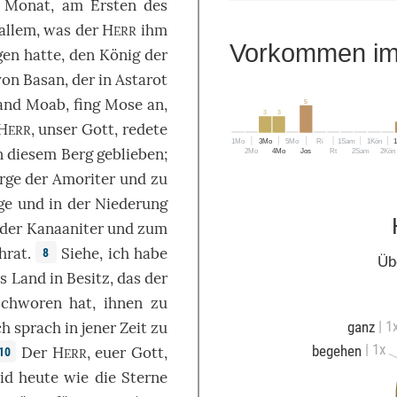
Monat
, am
Ersten
des
allem
,
was
der
H
ihm
ERR
Vorkommen im 
gen
hatte, den
König
der
von
Basan
,
der
in
Astarot
and
Moab
,
fing
Mose
an
,
5
3
3
H
, unser
Gott
,
redete
ERR
1Mo
3Mo
5Mo
Ri
1Sam
1Kön
n
diesem
Berg
geblieben
;
2Mo
4Mo
Jos
Rt
2Sam
2Kön
rge
der
Amoriter
und
zu
ge
und in der
Niederung
der
Kanaaniter
und zum
hrat
.
Siehe
, ich habe
8
Üb
as
Land
in
Besitz
,
das
der
schworen
hat, ihnen zu
| 1
ch
sprach
in
jener
Zeit
zu
ganz
| 1x
begehen
Der
H
, euer
Gott
,
10
ERR
eid
heute
wie
die
Sterne