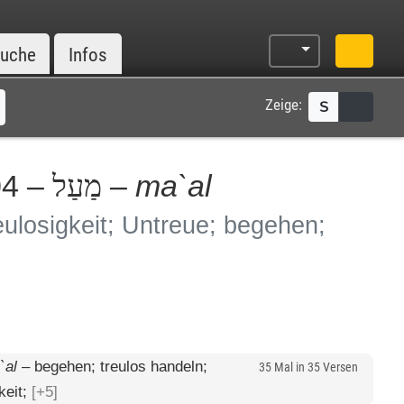
uche
Infos
Zeige:
S
04 –
–
ma`al
מַעַל
ulosigkeit; Untreue; begehen;
`al
–
begehen; treulos handeln;
35 Mal in 35 Versen
keit;
[+5]