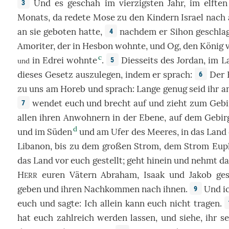
Und
es
geschah
im
vierzigsten
Jahr
, im
elften
3
Monats
, da
redete
Mose
zu
den
Kindern
Israel
nach
an
sie
geboten
hatte,
nachdem
er
Sihon
geschla
4
Amoriter
,
der
in
Hesbon
wohnte
, und
Og
, den
König
c
in
Edrei
wohnte
.
Diesseits
des
Jordan
, im
L
5
und
dieses
Gesetz
auszulegen
, indem er
sprach
:
Der
6
zu
uns am
Horeb
und
sprach
:
Lange
genug seid ihr a
wendet
euch und
brecht
auf
und
zieht
zum
Gebi
7
allen
ihren
Anwohnern
in der
Ebene
, auf dem
Gebir
d
und im
Süden
und am
Ufer
des
Meeres
, in das
Land
Libanon
,
bis
zu dem
großen
Strom
, dem
Strom
Eup
das
Land
vor
euch
gestellt
;
geht
hinein
und
nehmt
d
H
euren
Vätern
Abraham
,
Isaak
und
Jakob
ge
ERR
geben
und ihren
Nachkommen
nach
ihnen.
Und
i
9
euch und
sagte
: Ich
allein
kann
euch
nicht
tragen
.
hat euch
zahlreich
werden lassen, und
siehe
, ihr s