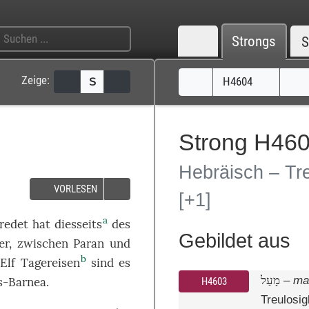
Strongs
S
Zeige:
H4604
S
Strong H46
Hebräisch – Tre
VORLESEN
[+1]
a
redet
hat
diesseits
des
Gebildet aus
er
,
zwischen
Paran
und
b
Elf
Tagereisen
sind es
ma
מָעַל
–
s-Barnea
.
H4603
Treulosig