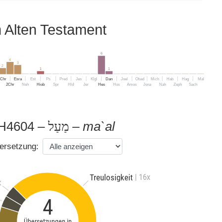
Alten Testament
6
4
3
2
1
1
1Chr
Esra
Est
Ps
Pred
Jes
Klgl
Dan
Joel
Obad
Mich
Hab
Hag
Mal
2Chr
Neh
Hiob
Spr
Hld
Jer
Hes
Hos
Amos
Jona
Nah
Zeph
Sach
H4604 –
–
ma`al
מַעַל
ersetzung:
| 16x
Treulosigkeit
x
4
Übersetzungen in