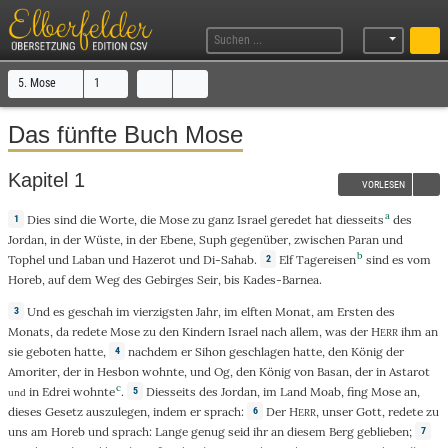
5. Mose
1
Das fünfte Buch Mose
Kapitel 1
VORLESEN
a
Dies
sind die
Worte
,
die
Mose
zu
ganz
Israel
geredet
hat
diesseits
des
1
Jordan
, in der
Wüste
, in der
Ebene
,
Suph
gegenüber
,
zwischen
Paran
und
b
Tophel
und
Laban
und
Hazerot
und
Di-Sahab
.
Elf
Tagereisen
sind es vom
2
Horeb
, auf dem
Weg
des
Gebirges
Seir
,
bis
Kades-Barnea
.
Und
es
geschah
im
vierzigsten
Jahr
, im
elften
Monat
, am
Ersten
des
3
Monats
, da
redete
Mose
zu
den
Kindern
Israel
nach
allem
,
was
der
H
ihm
an
ERR
sie
geboten
hatte,
nachdem
er
Sihon
geschlagen
hatte, den
König
der
4
Amoriter
,
der
in
Hesbon
wohnte
, und
Og
, den
König
von
Basan
,
der
in
Astarot
c
in
Edrei
wohnte
.
Diesseits
des
Jordan
, im
Land
Moab
,
fing
Mose
an
,
5
und
dieses
Gesetz
auszulegen
, indem er
sprach
:
Der
H
, unser
Gott
,
redete
zu
6
ERR
uns am
Horeb
und
sprach
:
Lange
genug seid ihr an
diesem
Berg
geblieben
;
7