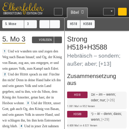
Bibel
5. Mose
3
H518
H3588
5. Mo 3
Strong
VORLESEN
H518+H3588
Und
wir
wandten
uns und
zogen
den
1
Hebräisch – sondern;
Weg
nach
Basan
hinauf
; und
Og
, der
König
von
Basan
,
zog
aus
, uns
entgegen
,
er
und
außer; aber;
[+13]
sein
ganzes
Volk
, zum
Kampf
nach
Edrei
.
Und
der
H
sprach
zu
mir:
Fürchte
2
Zusammensetzung
ERR
ihn
nicht
!
Denn
in deine
Hand
habe ich ihn
aus
und sein
ganzes
Volk
und sein
Land
gegeben
; und
tu
ihm,
wie
du
Sihon
, dem
אִם
–
im
–
wenn;
H518
König
der
Amoriter
,
getan
hast,
der
in
oder; nur;
[+26]
Hesbon
wohnte
.
Und
der
H
, unser
3
ERR
1.081 Mal in 952 Versen
Gott
,
gab
auch
Og
, den
König
von
Basan
,
כִּי
–
ki
–
denn; dass;
H3588
und sein
ganzes
Volk
in unsere
Hand
; und
wenn;
[+29]
wir
schlugen
ihn,
bis
ihm
kein
Entronnener
4.608 Mal in 4.021 Versen
übrig
blieb
.
Und
in
jener
Zeit
nahmen
4