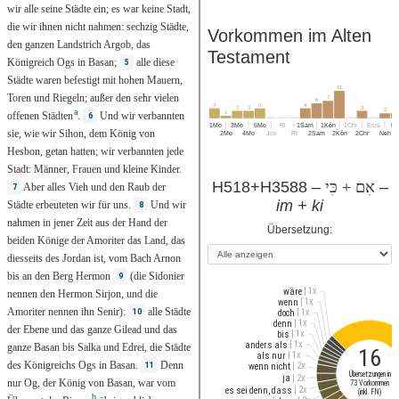
wir
alle
seine
Städte
ein
; es
war
keine
Stadt
,
die
wir
ihnen
nicht
nahmen
:
sechzig
Städte
,
Vorkommen im Alten
den
ganzen
Landstrich
Argob
, das
Testament
Königreich
Ogs
in
Basan
;
alle
diese
5
Städte
waren
befestigt
mit
hohen
Mauern
,
11
Toren
und
Riegeln
;
außer
den
sehr
vielen
7
6
4
4
4
3
3
3
2
2
a
1
offenen
Städten
.
Und
wir
verbannten
6
1Mo
3Mo
5Mo
Ri
1Sam
1Kön
1Chr
Esra
Es
sie,
wie
wir
Sihon
, dem
König
von
2Mo
4Mo
Jos
Rt
2Sam
2Kön
2Chr
Neh
Hesbon
,
getan
hatten; wir
verbannten
jede
Stadt
:
Männer
,
Frauen
und
kleine
Kinder
.
H518+H3588 –
אִם + כִּי
–
Aber
alles
Vieh
und den
Raub
der
7
im + ki
Städte
erbeuteten
wir für
uns.
Und
wir
8
nahmen
in
jener
Zeit
aus der
Hand
der
Übersetzung:
beiden
Könige
der
Amoriter
das
Land
,
das
diesseits
des
Jordan
ist, vom
Bach
Arnon
bis
an den
Berg
Hermon
(die
Sidonier
9
| 1x
wäre
nennen
den
Hermon
Sirjon
, und die
| 1x
wenn
Amoriter
nennen
ihn
Senir
):
alle
Städte
10
| 1x
doch
| 1x
denn
der
Ebene
und das
ganze
Gilead
und das
| 1x
bis
| 1x
anders als
ganze
Basan
bis
Salka
und
Edrei
, die
Städte
16
| 1x
als nur
des
Königreichs
Ogs
in
Basan
.
Denn
11
| 2x
wenn nicht
Übersetzungen in
| 2x
ja
nur
Og
, der
König
von
Basan
, war vom
73 Vorkommen
| 2x
es sei denn, dass
(inkl. FN)
b