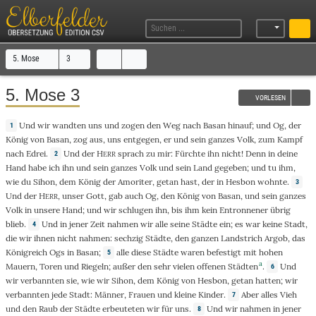
5. Mose
3
5. Mose 3
VORLESEN
Und
wir
wandten
uns und
zogen
den
Weg
nach
Basan
hinauf
; und
Og
, der
1
König
von
Basan
,
zog
aus
, uns
entgegen
,
er
und sein
ganzes
Volk
, zum
Kampf
nach
Edrei
.
Und
der
H
sprach
zu
mir:
Fürchte
ihn
nicht
!
Denn
in deine
2
ERR
Hand
habe ich ihn und sein
ganzes
Volk
und sein
Land
gegeben
; und
tu
ihm,
wie
du
Sihon
, dem
König
der
Amoriter
,
getan
hast,
der
in
Hesbon
wohnte
.
3
Und
der
H
, unser
Gott
,
gab
auch
Og
, den
König
von
Basan
, und sein
ganzes
ERR
Volk
in unsere
Hand
; und wir
schlugen
ihn,
bis
ihm
kein
Entronnener
übrig
blieb
.
Und
in
jener
Zeit
nahmen
wir
alle
seine
Städte
ein
; es
war
keine
Stadt
,
4
die
wir
ihnen
nicht
nahmen
:
sechzig
Städte
, den
ganzen
Landstrich
Argob
, das
Königreich
Ogs
in
Basan
;
alle
diese
Städte
waren
befestigt
mit
hohen
5
a
Mauern
,
Toren
und
Riegeln
;
außer
den
sehr
vielen
offenen
Städten
.
Und
6
wir
verbannten
sie,
wie
wir
Sihon
, dem
König
von
Hesbon
,
getan
hatten; wir
verbannten
jede
Stadt
:
Männer
,
Frauen
und
kleine
Kinder
.
Aber
alles
Vieh
7
und den
Raub
der
Städte
erbeuteten
wir für
uns.
Und
wir
nahmen
in
jener
8