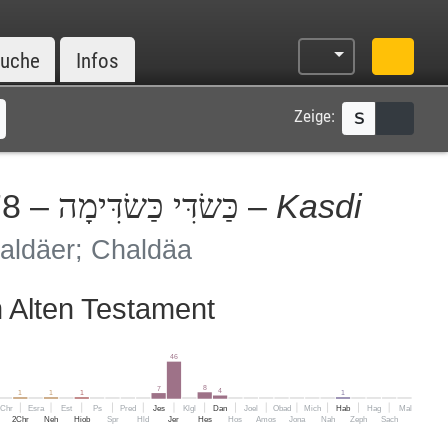
uche
Infos
Zeige:
S
78 –
–
Kasdi
כַּשׂדִּי כַּשׂדִּימָה
aldäer; Chaldäa
Alten Testament
46
8
7
4
1
1
1
1
1Chr
Esra
Est
Ps
Pred
Jes
Klgl
Dan
Joel
Obad
Mich
Hab
Hag
Mal
2Chr
Neh
Hiob
Spr
Hld
Jer
Hes
Hos
Amos
Jona
Nah
Zeph
Sach