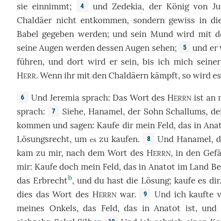
sie
einnimmt
;
und
Zedekia
, der
König
von
J
4
Chaldäer
nicht
entkommen
,
sondern
gewiss
in d
Babel
gegeben
werden; und sein
Mund
wird
mit
d
seine
Augen
werden dessen
Augen
sehen
;
und
er
5
führen
, und
dort
wird er
sein
,
bis
ich mich seine
H
.
Wenn
ihr
mit
den
Chaldäern
kämpft
, so wird e
ERR
Und
Jeremia
sprach
: Das
Wort
des
H
ist
an
6
ERRN
sprach
:
Siehe
,
Hanamel
, der
Sohn
Schallums
, d
7
kommen
und
sagen
:
Kaufe
dir mein
Feld
,
das
in
Ana
Lösungsrecht
, um
zu
kaufen
.
Und
Hanamel
, 
8
es
kam
zu
mir, nach dem
Wort
des
H
,
in
den
Gefä
ERRN
mir:
Kaufe
doch
mein
Feld
,
das
in
Anatot
im
Land
Be
b
das
Erbrecht
, und du hast die
Lösung
;
kaufe
es dir
dies
das
Wort
des
H
war.
Und
ich
kaufte
9
ERRN
meines
Onkels
, das
Feld
,
das
in
Anatot
ist, un