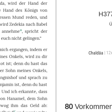
uda
, wird der
Hand
der
ie
Hand
des
Königs
von
H37
essen
Mund
reden
, und
 wird
Zedekia
nach
Babel
Ü
a
r
annehme
,
spricht
der
s euch
nicht
gelingen
.“
mich
ergangen
, indem er
| 12
Chaldäa
eines
Onkels
, wird
zu
dir
tot
ist;
denn
du hast das
der
Sohn
meines
Onkels
,
ngnishof
und
sprach
zu
njamin
ist,
denn
du hast
. Und ich
erkannte
,
dass
von
Hanamel
, dem
Sohn
80
Vorkommen
d
wog
ihm das
Geld
ab
:
c