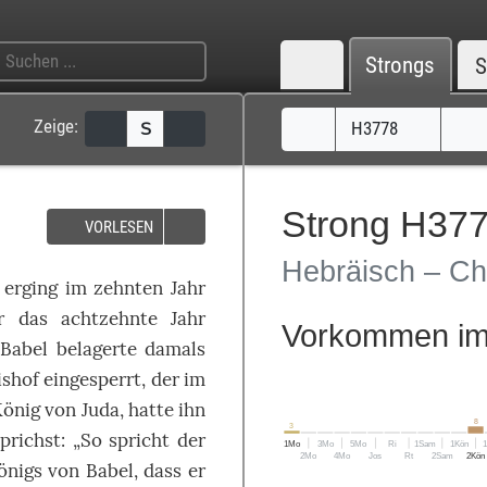
Strongs
S
Zeige:
H3778
S
Strong H37
VORLESEN
Hebräisch – Ch
erging
im
zehnten
Jahr
r das
achtzehnte
Jahr
Vorkommen im 
n
Babel
belagerte
damals
ishof
eingesperrt
,
der
im
König
von
Juda
, hatte ihn
8
3
prichst
: „
So
spricht
der
1Mo
3Mo
5Mo
Ri
1Sam
1Kön
2Mo
4Mo
Jos
Rt
2Sam
2Kön
önigs
von
Babel
, dass er