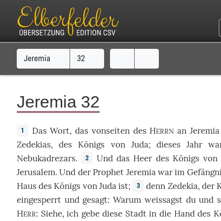
Jeremia
32
Jeremia 32
Das
Wort
,
das
vonseiten
des
H
an
Jeremia
1
ERRN
Zedekias
, des
Königs
von
Juda
;
dieses
Jahr
wa
Nebukadrezars
.
Und
das
Heer
des
Königs
vo
2
Jerusalem
. Und der
Prophet
Jeremia
war
im
Gefängn
Haus
des
Königs
von
Juda
ist;
denn
Zedekia
, der
3
eingesperrt
und
gesagt
:
Warum
weissagst
du
und
s
H
:
Siehe
, ich
gebe
diese
Stadt
in die
Hand
des
K
ERR