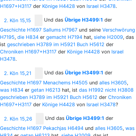
H1697+H3117
der
Könige
H4428
von
Israel
H3478
.
Und
das
Übrige
H3499:1
der
2. Kön 15,15
Geschichte
H1697
Sallums
H7967
und seine
Verschwörung
H7195
,
die
H834
er
gemacht
H7194
hat,
siehe
H2009
, das
ist
geschrieben
H3789
im
H5921
Buch
H5612
der
Chroniken
H1697+H3117
der
Könige
H4428
von
Israel
H3478
.
Und
das
Übrige
H3499:1
der
2. Kön 15,21
Geschichte
H1697
Menachems
H4505
und
alles
H3605
,
was
H834
er
getan
H6213
hat, ist
das
H1992
nicht
H3808
geschrieben
H3789
im
H5921
Buch
H5612
der
Chroniken
H1697+H3117
der
Könige
H4428
von
Israel
H3478
?
Und
das
Übrige
H3499:1
der
2. Kön 15,26
Geschichte
H1697
Pekachjas
H6494
und
alles
H3605
,
was
H834
er
getan
H6213
hat,
siehe
H2009
, das ist