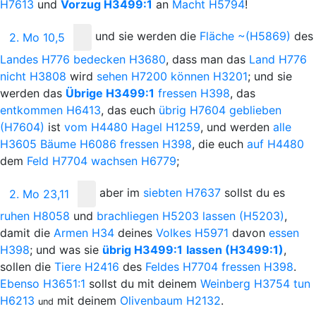
H7613
und
Vorzug
H3499:1
an
Macht
H5794
!
und
sie werden die
Fläche
~(H5869)
des
2. Mo 10,5
Landes
H776
bedecken
H3680
, dass man das
Land
H776
nicht
H3808
wird
sehen
H7200
können
H3201
; und sie
werden das
Übrige
H3499:1
fressen
H398
, das
entkommen
H6413
, das euch
übrig
H7604
geblieben
(H7604)
ist
vom
H4480
Hagel
H1259
, und werden
alle
H3605
Bäume
H6086
fressen
H398
, die euch
auf
H4480
dem
Feld
H7704
wachsen
H6779
;
aber
im
siebten
H7637
sollst du es
2. Mo 23,11
ruhen
H8058
und
brachliegen
H5203
lassen
(H5203)
,
damit die
Armen
H34
deines
Volkes
H5971
davon
essen
H398
; und was sie
übrig
H3499:1
lassen
(H3499:1)
,
sollen die
Tiere
H2416
des
Feldes
H7704
fressen
H398
.
Ebenso
H3651:1
sollst du mit deinem
Weinberg
H3754
tun
H6213
mit deinem
Olivenbaum
H2132
.
und