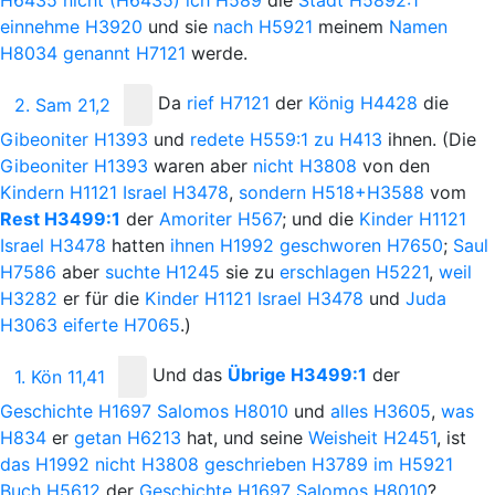
einnehme
H3920
und sie
nach
H5921
meinem
Namen
H8034
genannt
H7121
werde.
Da
rief
H7121
der
König
H4428
die
2. Sam 21,2
Gibeoniter
H1393
und
redete
H559:1
zu
H413
ihnen. (Die
Gibeoniter
H1393
waren aber
nicht
H3808
von den
Kindern
H1121
Israel
H3478
,
sondern
H518+H3588
vom
Rest
H3499:1
der
Amoriter
H567
; und die
Kinder
H1121
Israel
H3478
hatten
ihnen
H1992
geschworen
H7650
;
Saul
H7586
aber
suchte
H1245
sie zu
erschlagen
H5221
,
weil
H3282
er für die
Kinder
H1121
Israel
H3478
und
Juda
H3063
eiferte
H7065
.)
Und
das
Übrige
H3499:1
der
1. Kön 11,41
Geschichte
H1697
Salomos
H8010
und
alles
H3605
,
was
H834
er
getan
H6213
hat, und seine
Weisheit
H2451
, ist
das
H1992
nicht
H3808
geschrieben
H3789
im
H5921
Buch
H5612
der
Geschichte
H1697
Salomos
H8010
?