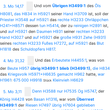
Und
vom
Übrigen
H3499:1
des
Öls
3. Mo 14,17
H8081
,
das
H834
in
H5921
seiner
Hand
H3709
ist, soll der
Priester
H3548
auf
H5921
das
rechte
H3233
Ohrläppchen
H241+H8571
dessen
tun
H5414
, der zu
reinigen
H2891
ist,
und
auf
H5921
den
Daumen
H931
seiner
rechten
H3233
Hand
H3027
und
auf
H5921
die
große
H931
Zehe
(H931)
seines
rechten
H3233
Fußes
H7272
,
auf
H5921
das
Blut
H1818
des
Schuldopfers
H817
.
Und
das
Erbeutete
H4455:1
, was von
4. Mo 31,32
der
Beute
H957
übrig
H3499:1
blieb
(H3499:1)
,
die
H834
das
Kriegsvolk
H5971+H6635
gemacht
H962
hatte,
war
H1961
:
675
000
H9918
Kleinvieh
H6629
Stück
Denn
H3588
nur
H7535
Og
H5747
, der
5. Mo 3,11
König
H4428
von
Basan
H1316
, war vom
Überrest
H3499:1
der
Riesen
H7497
übrig
H7604
geblieben