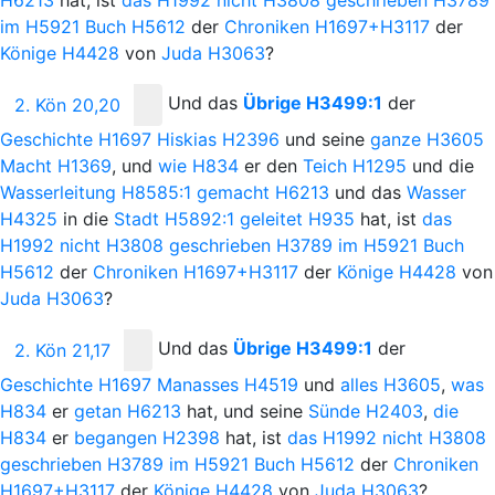
im
H5921
Buch
H5612
der
Chroniken
H1697+H3117
der
Könige
H4428
von
Juda
H3063
?
Und
das
Übrige
H3499:1
der
2. Kön 20,20
Geschichte
H1697
Hiskias
H2396
und seine
ganze
H3605
Macht
H1369
, und
wie
H834
er den
Teich
H1295
und die
Wasserleitung
H8585:1
gemacht
H6213
und das
Wasser
H4325
in die
Stadt
H5892:1
geleitet
H935
hat, ist
das
H1992
nicht
H3808
geschrieben
H3789
im
H5921
Buch
H5612
der
Chroniken
H1697+H3117
der
Könige
H4428
von
Juda
H3063
?
Und
das
Übrige
H3499:1
der
2. Kön 21,17
Geschichte
H1697
Manasses
H4519
und
alles
H3605
,
was
H834
er
getan
H6213
hat, und seine
Sünde
H2403
,
die
H834
er
begangen
H2398
hat, ist
das
H1992
nicht
H3808
geschrieben
H3789
im
H5921
Buch
H5612
der
Chroniken
H1697+H3117
der
Könige
H4428
von
Juda
H3063
?