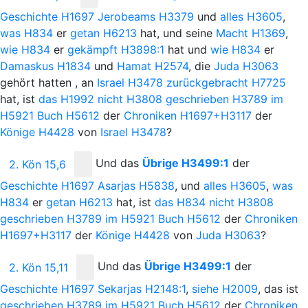
Geschichte
H1697
Jerobeams
H3379
und
alles
H3605
,
was
H834
er
getan
H6213
hat, und seine
Macht
H1369
,
wie
H834
er
gekämpft
H3898:1
hat und
wie
H834
er
Damaskus
H1834
und
Hamat
H2574
, die
Juda
H3063
gehört hatten
, an
Israel
H3478
zurückgebracht
H7725
hat, ist
das
H1992
nicht
H3808
geschrieben
H3789
im
H5921
Buch
H5612
der
Chroniken
H1697+H3117
der
Könige
H4428
von
Israel
H3478
?
Und
das
Übrige
H3499:1
der
2. Kön 15,6
Geschichte
H1697
Asarjas
H5838
, und
alles
H3605
,
was
H834
er
getan
H6213
hat, ist
das
H834
nicht
H3808
geschrieben
H3789
im
H5921
Buch
H5612
der
Chroniken
H1697+H3117
der
Könige
H4428
von
Juda
H3063
?
Und
das
Übrige
H3499:1
der
2. Kön 15,11
Geschichte
H1697
Sekarjas
H2148:1
,
siehe
H2009
, das ist
geschrieben
H3789
im
H5921
Buch
H5612
der
Chroniken