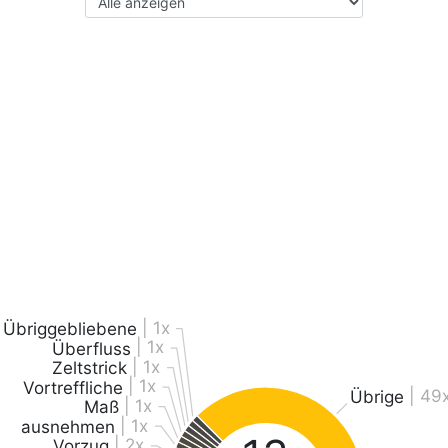
| 1x
Übriggebliebene
| 1x
Überfluss
| 1x
Zeltstrick
| 1x
Vortreffliche
| 49
Übrige
| 1x
Maß
| 1x
ausnehmen
| 2x
Vorzug