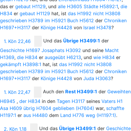
das er
gebaut
H1129
, und
alle
H3605
Städte
H5892:1
,
die
H834
er
gebaut
H1129
hat, ist
das
H1992
nicht
H3808
geschrieben
H3789
im
H5921
Buch
H5612
der
Chroniken
H1697+H3117
der
Könige
H4428
von
Israel
H3478
?
Und
das
Übrige
H3499:1
der
1. Kön 22,46
Geschichte
H1697
Josaphats
H3092
und seine
Macht
H1369
,
die
H834
er
ausgeübt
H6213
, und
wie
H834
er
gekämpft
H3898:1
hat, ist
das
H1992
nicht
H3808
geschrieben
H3789
im
H5921
Buch
H5612
der
Chroniken
H1697+H3117
der
Könige
H4428
von
Juda
H3063
?
Auch
den
Rest
H3499:1
der
Geweihten
1. Kön 22,47
H6945
,
der
H834
in den
Tagen
H3117
seines
Vaters
H1
Asa
H609
übrig
H7604
geblieben
(H7604)
war,
schaffte
H1197:1
er
aus
H4480
dem
Land
H776
weg
(H1197:1)
.
Und
das
Übrige
H3499:1
der
Geschichte
2. Kön 1,18