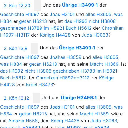
Und
das
Übrige
H3499:1
der
2. Kön 12,20
Geschichte
H1697
des
Joas
H3101
und
alles
H3605
,
was
H834
er
getan
H6213
hat, ist
das
H1992
nicht
H3808
geschrieben
H3789
im
H5921
Buch
H5612
der
Chroniken
H1697+H3117
der
Könige
H4428
von
Juda
H3063
?
Und
das
Übrige
H3499:1
der
2. Kön 13,8
Geschichte
H1697
des
Joahas
H3059
und
alles
H3605
,
was
H834
er
getan
H6213
hat, und seine
Macht
H1369
, ist
das
H1992
nicht
H3808
geschrieben
H3789
im
H5921
Buch
H5612
der
Chroniken
H1697+H3117
der
Könige
H4428
von
Israel
H3478
?
Und
das
Übrige
H3499:1
der
2. Kön 13,12
Geschichte
H1697
des
Joas
H3101
und
alles
H3605
,
was
H834
er
getan
H6213
hat, und seine
Macht
H1369
, wie er
mit
Amazja
H558
, dem
König
H4428
von
Juda
H3063
,
gekämpft
H3898:1
hat, ist
das
H1992
nicht
H3808