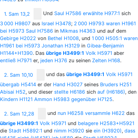
Und
Saul
H7586
erwählte
H977:1
sich
1. Sam 13,2
3
000
H9807
aus
Israel
H3478
;
2
000
H9793
waren
H1961
bei
H5973
Saul
H7586
in
Mikmas
H4363
und auf dem
Gebirge
H2022
von
Bethel
H1008
, und
1
000
H505:1
waren
H1961
bei
H5973
Jonathan
H3129
in
Gibea-Benjamin
H1144+H1390
. Das
übrige
H3499:1
Volk
H5971
aber
entließ
H7971
er,
jeden
H376
zu seinen
Zelten
H168
.
und
das
übrige
H3499:1
Volk
H5971
2. Sam 10,10
übergab
H5414
er der
Hand
H3027
seines
Bruders
H251
Abisai
H52
, und dieser
stellte
H6186
sich
auf
(H6186)
, den
Kindern
H1121
Ammon
H5983
gegenüber
H7125
.
und
nun
H6258
versammle
H622
das
2. Sam 12,28
übrige
H3499:1
Volk
H5971
und
belagere
H2583+H5921
die
Stadt
H5892:1
und
nimm
H3920
sie
ein
(H3920)
,
dass
H6435
nicht
(H6435)
ich
H589
die
Stadt
H5892:1