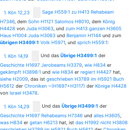
Sage
H559:1
zu
H413
Rehabeam
1. Kön 12,23
H7346
, dem
Sohn
H1121
Salomos
H8010
, dem
König
H4428
von
Juda
H3063
, und
zum
H413
ganzen
H3605
Haus
H1004
Juda
H3063
und
Benjamin
H1144
und zum
übrigen
H3499:1
Volk
H5971
, und
sprich
H559:1
:
Und
das
Übrige
H3499:1
der
1. Kön 14,19
Geschichte
H1697
Jerobeams
H3379
,
wie
H834
er
gekämpft
H3898:1
und
wie
H834
er
regiert
H4427
hat,
siehe
H2009
, das ist
geschrieben
H3789
im
H5921
Buch
H5612
der
Chroniken
~(H1697+H3117)
der
Könige
H4428
von
Israel
H3478
.
Und
das
Übrige
H3499:1
der
1. Kön 14,29
Geschichte
H1697
Rehabeams
H7346
und
alles
H3605
,
was
H834
er
getan
H6213
hat, ist
das
H1992
nicht
H3808
geschrieben
H3789
im
H5921
Buch
H5612
der
Chroniken