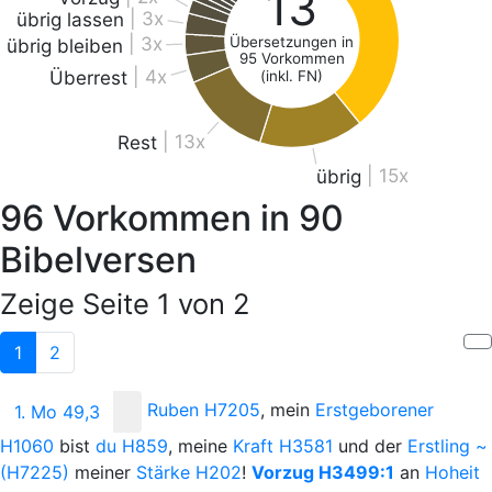
13
| 3x
übrig lassen
| 3x
Übersetzungen in
übrig bleiben
95 Vorkommen
| 4x
Überrest
(inkl. FN)
| 13x
Rest
| 15x
übrig
96
Vorkommen in
90
Bibelversen
Zeige Seite 1 von 2
1
2
Ruben
H7205
, mein
Erstgeborener
1. Mo 49,3
H1060
bist
du
H859
, meine
Kraft
H3581
und der
Erstling
~
(H7225)
meiner
Stärke
H202
!
Vorzug
H3499:1
an
Hoheit