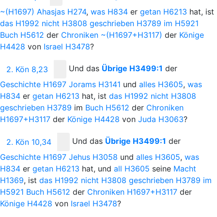
~(H1697)
Ahasjas
H274
,
was
H834
er
getan
H6213
hat, ist
das
H1992
nicht
H3808
geschrieben
H3789
im
H5921
Buch
H5612
der
Chroniken
~(H1697+H3117)
der
Könige
H4428
von
Israel
H3478
?
Und
das
Übrige
H3499:1
der
2. Kön 8,23
Geschichte
H1697
Jorams
H3141
und
alles
H3605
,
was
H834
er
getan
H6213
hat, ist
das
H1992
nicht
H3808
geschrieben
H3789
im
Buch
H5612
der
Chroniken
H1697+H3117
der
Könige
H4428
von
Juda
H3063
?
Und
das
Übrige
H3499:1
der
2. Kön 10,34
Geschichte
H1697
Jehus
H3058
und
alles
H3605
,
was
H834
er
getan
H6213
hat, und
all
H3605
seine
Macht
H1369
, ist
das
H1992
nicht
H3808
geschrieben
H3789
im
H5921
Buch
H5612
der
Chroniken
H1697+H3117
der
Könige
H4428
von
Israel
H3478
?