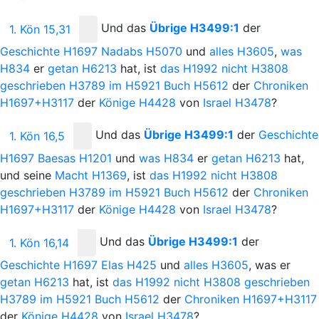
Und
das
Übrige
H3499:1
der
1. Kön 15,31
Geschichte
H1697
Nadabs
H5070
und
alles
H3605
,
was
H834
er
getan
H6213
hat, ist
das
H1992
nicht
H3808
geschrieben
H3789
im
H5921
Buch
H5612
der
Chroniken
H1697+H3117
der
Könige
H4428
von
Israel
H3478
?
Und
das
Übrige
H3499:1
der
Geschichte
1. Kön 16,5
H1697
Baesas
H1201
und
was
H834
er
getan
H6213
hat,
und seine
Macht
H1369
, ist
das
H1992
nicht
H3808
geschrieben
H3789
im
H5921
Buch
H5612
der
Chroniken
H1697+H3117
der
Könige
H4428
von
Israel
H3478
?
Und
das
Übrige
H3499:1
der
1. Kön 16,14
Geschichte
H1697
Elas
H425
und
alles
H3605
, was er
getan
H6213
hat, ist
das
H1992
nicht
H3808
geschrieben
H3789
im
H5921
Buch
H5612
der
Chroniken
H1697+H3117
der
Könige
H4428
von
Israel
H3478
?