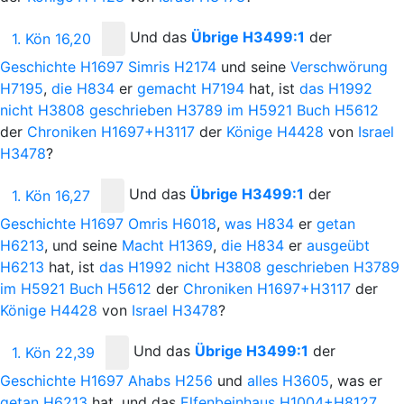
Und
das
Übrige
H3499:1
der
1. Kön 16,20
Geschichte
H1697
Simris
H2174
und seine
Verschwörung
H7195
,
die
H834
er
gemacht
H7194
hat, ist
das
H1992
nicht
H3808
geschrieben
H3789
im
H5921
Buch
H5612
der
Chroniken
H1697+H3117
der
Könige
H4428
von
Israel
H3478
?
Und
das
Übrige
H3499:1
der
1. Kön 16,27
Geschichte
H1697
Omris
H6018
,
was
H834
er
getan
H6213
, und seine
Macht
H1369
,
die
H834
er
ausgeübt
H6213
hat, ist
das
H1992
nicht
H3808
geschrieben
H3789
im
H5921
Buch
H5612
der
Chroniken
H1697+H3117
der
Könige
H4428
von
Israel
H3478
?
Und
das
Übrige
H3499:1
der
1. Kön 22,39
Geschichte
H1697
Ahabs
H256
und
alles
H3605
, was er
getan
H6213
hat, und das
Elfenbeinhaus
H1004+H8127
,