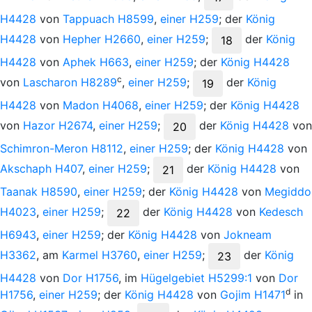
H4428
von
Tappuach
H8599
,
einer
H259
; der
König
H4428
von
Hepher
H2660
,
einer
H259
;
der
König
18
H4428
von
Aphek
H663
,
einer
H259
; der
König
H4428
c
von
Lascharon
H8289
,
einer
H259
;
der
König
19
H4428
von
Madon
H4068
,
einer
H259
; der
König
H4428
von
Hazor
H2674
,
einer
H259
;
der
König
H4428
von
20
Schimron-Meron
H8112
,
einer
H259
; der
König
H4428
von
Akschaph
H407
,
einer
H259
;
der
König
H4428
von
21
Taanak
H8590
,
einer
H259
; der
König
H4428
von
Megiddo
H4023
,
einer
H259
;
der
König
H4428
von
Kedesch
22
H6943
,
einer
H259
; der
König
H4428
von
Jokneam
H3362
, am
Karmel
H3760
,
einer
H259
;
der
König
23
H4428
von
Dor
H1756
, im
Hügelgebiet
H5299:1
von
Dor
d
H1756
,
einer
H259
; der
König
H4428
von
Gojim
H1471
in