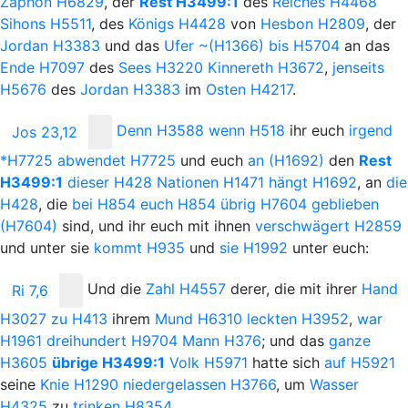
Zaphon
H6829
, der
Rest
H3499:1
des
Reiches
H4468
Sihons
H5511
, des
Königs
H4428
von
Hesbon
H2809
, der
Jordan
H3383
und das
Ufer
~(H1366)
bis
H5704
an das
Ende
H7097
des
Sees
H3220
Kinnereth
H3672
,
jenseits
H5676
des
Jordan
H3383
im
Osten
H4217
.
Denn
H3588
wenn
H518
ihr euch
irgend
Jos 23,12
*H7725
abwendet
H7725
und euch
an
(H1692)
den
Rest
H3499:1
dieser
H428
Nationen
H1471
hängt
H1692
, an
die
H428
, die
bei
H854
euch
H854
übrig
H7604
geblieben
(H7604)
sind, und ihr euch mit ihnen
verschwägert
H2859
und unter sie
kommt
H935
und
sie
H1992
unter
euch:
Und
die
Zahl
H4557
derer, die mit ihrer
Hand
Ri 7,6
H3027
zu
H413
ihrem
Mund
H6310
leckten
H3952
,
war
H1961
dreihundert
H9704
Mann
H376
; und das
ganze
H3605
übrige
H3499:1
Volk
H5971
hatte sich
auf
H5921
seine
Knie
H1290
niedergelassen
H3766
, um
Wasser
H4325
zu
trinken
H8354
.