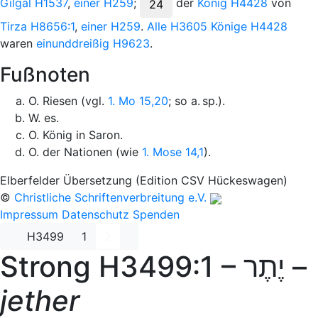
Gilgal
H1537
,
einer
H259
;
der
König
H4428
von
24
Tirza
H8656:1
,
einer
H259
.
Alle
H3605
Könige
H4428
waren
einunddreißig
H9623
.
Fußnoten
O. Riesen (vgl.
1. Mo 15,20
; so a. sp.).
W. es.
O. König in Saron.
O. der Nationen (wie
1. Mose 14,1
).
Elberfelder Übersetzung (Edition CSV Hückeswagen)
©
Christliche Schriftenverbreitung e.V.
Impressum
Datenschutz
Spenden
H3499
1
2
Strong H3499:1 –
יֶתֶר
–
jether