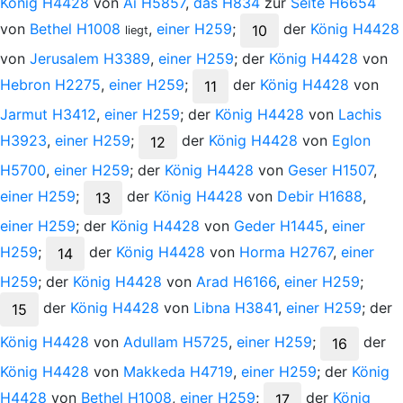
König
H4428
von
Ai
H5857
,
das
H834
zur
Seite
H6654
von
Bethel
H1008
,
einer
H259
;
der
König
H4428
10
liegt
von
Jerusalem
H3389
,
einer
H259
; der
König
H4428
von
Hebron
H2275
,
einer
H259
;
der
König
H4428
von
11
Jarmut
H3412
,
einer
H259
; der
König
H4428
von
Lachis
H3923
,
einer
H259
;
der
König
H4428
von
Eglon
12
H5700
,
einer
H259
; der
König
H4428
von
Geser
H1507
,
einer
H259
;
der
König
H4428
von
Debir
H1688
,
13
einer
H259
; der
König
H4428
von
Geder
H1445
,
einer
H259
;
der
König
H4428
von
Horma
H2767
,
einer
14
H259
; der
König
H4428
von
Arad
H6166
,
einer
H259
;
der
König
H4428
von
Libna
H3841
,
einer
H259
; der
15
König
H4428
von
Adullam
H5725
,
einer
H259
;
der
16
König
H4428
von
Makkeda
H4719
,
einer
H259
; der
König
H4428
von
Bethel
H1008
,
einer
H259
;
der
König
17