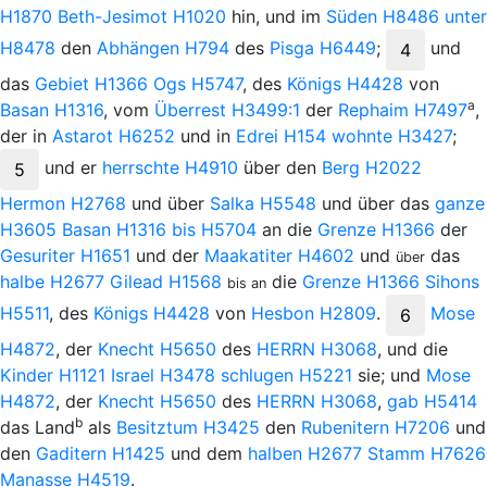
H1870
Beth-Jesimot
H1020
hin, und im
Süden
H8486
unter
H8478
den
Abhängen
H794
des
Pisga
H6449
;
und
4
das
Gebiet
H1366
Ogs
H5747
, des
Königs
H4428
von
a
Basan
H1316
, vom
Überrest
H3499:1
der
Rephaim
H7497
,
der in
Astarot
H6252
und in
Edrei
H154
wohnte
H3427
;
und
er
herrschte
H4910
über den
Berg
H2022
5
Hermon
H2768
und über
Salka
H5548
und über das
ganze
H3605
Basan
H1316
bis
H5704
an die
Grenze
H1366
der
Gesuriter
H1651
und der
Maakatiter
H4602
und
das
über
halbe
H2677
Gilead
H1568
die
Grenze
H1366
Sihons
bis an
H5511
, des
Königs
H4428
von
Hesbon
H2809
.
Mose
6
H4872
, der
Knecht
H5650
des
H
ERRN
H3068
, und die
Kinder
H1121
Israel
H3478
schlugen
H5221
sie; und
Mose
H4872
, der
Knecht
H5650
des
H
ERRN
H3068
,
gab
H5414
b
das Land
als
Besitztum
H3425
den
Rubenitern
H7206
und
den
Gaditern
H1425
und dem
halben
H2677
Stamm
H7626
Manasse
H4519
.