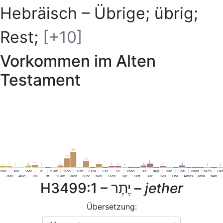
Hebräisch – Übrige; übrig;
Rest;
[+10]
Vorkommen im Alten
Testament
24
14
10
6
5
4
3
3
3
3
2
2
2
2
2
1
1
1
1
1
1
1
1
1
1Mo
3Mo
5Mo
Ri
1Sam
1Kön
1Chr
Esra
Est
Ps
Pred
Jes
Klgl
Dan
Joel
Obad
Mich
Ha
2Mo
4Mo
Jos
Rt
2Sam
2Kön
2Chr
Neh
Hiob
Spr
Hld
Jer
Hes
Hos
Amos
Jona
Nah
H3499:1 –
יֶתֶר
–
jether
Übersetzung: