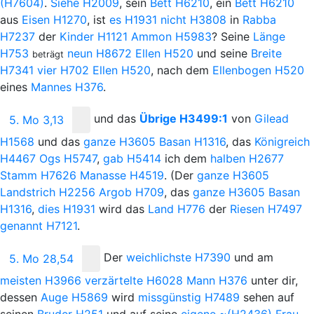
(H7604)
.
Siehe
H2009
, sein
Bett
H6210
, ein
Bett
H6210
aus
Eisen
H1270
, ist
es
H1931
nicht
H3808
in
Rabba
H7237
der
Kinder
H1121
Ammon
H5983
? Seine
Länge
H753
neun
H8672
Ellen
H520
und seine
Breite
beträgt
H7341
vier
H702
Ellen
H520
, nach dem
Ellenbogen
H520
eines
Mannes
H376
.
und
das
Übrige
H3499:1
von
Gilead
5. Mo 3,13
H1568
und das
ganze
H3605
Basan
H1316
, das
Königreich
H4467
Ogs
H5747
,
gab
H5414
ich dem
halben
H2677
Stamm
H7626
Manasse
H4519
. (Der
ganze
H3605
Landstrich
H2256
Argob
H709
, das
ganze
H3605
Basan
H1316
,
dies
H1931
wird das
Land
H776
der
Riesen
H7497
genannt
H7121
.
Der
weichlichste
H7390
und am
5. Mo 28,54
meisten
H3966
verzärtelte
H6028
Mann
H376
unter dir,
dessen
Auge
H5869
wird
missgünstig
H7489
sehen auf
seinen
Bruder
H251
und auf seine
eigene
~(H2436)
Frau