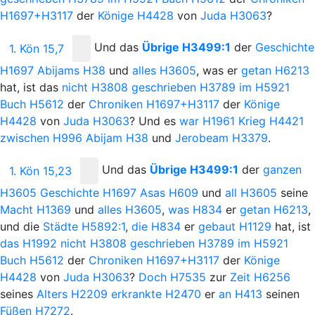
H1697+H3117
der
Könige
H4428
von
Juda
H3063
?
Und
das
Übrige
H3499:1
der
Geschichte
1. Kön 15,7
H1697
Abijams
H38
und
alles
H3605
, was er
getan
H6213
hat, ist das
nicht
H3808
geschrieben
H3789
im
H5921
Buch
H5612
der
Chroniken
H1697+H3117
der
Könige
H4428
von
Juda
H3063
? Und es
war
H1961
Krieg
H4421
zwischen
H996
Abijam
H38
und
Jerobeam
H3379
.
Und
das
Übrige
H3499:1
der
ganzen
1. Kön 15,23
H3605
Geschichte
H1697
Asas
H609
und
all
H3605
seine
Macht
H1369
und
alles
H3605
,
was
H834
er
getan
H6213
,
und die
Städte
H5892:1
,
die
H834
er
gebaut
H1129
hat, ist
das
H1992
nicht
H3808
geschrieben
H3789
im
H5921
Buch
H5612
der
Chroniken
H1697+H3117
der
Könige
H4428
von
Juda
H3063
?
Doch
H7535
zur
Zeit
H6256
seines
Alters
H2209
erkrankte
H2470
er
an
H413
seinen
Füßen
H7272
.