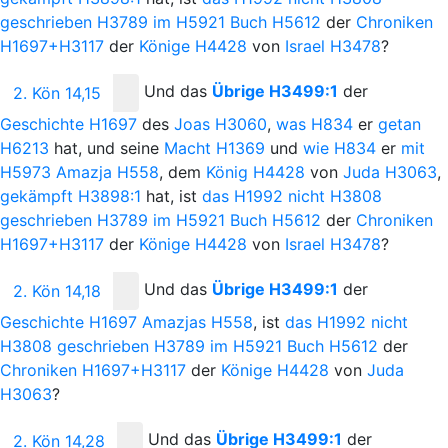
geschrieben
H3789
im
H5921
Buch
H5612
der
Chroniken
H1697+H3117
der
Könige
H4428
von
Israel
H3478
?
Und
das
Übrige
H3499:1
der
2. Kön 14,15
Geschichte
H1697
des
Joas
H3060
,
was
H834
er
getan
H6213
hat, und seine
Macht
H1369
und
wie
H834
er
mit
H5973
Amazja
H558
, dem
König
H4428
von
Juda
H3063
,
gekämpft
H3898:1
hat, ist
das
H1992
nicht
H3808
geschrieben
H3789
im
H5921
Buch
H5612
der
Chroniken
H1697+H3117
der
Könige
H4428
von
Israel
H3478
?
Und
das
Übrige
H3499:1
der
2. Kön 14,18
Geschichte
H1697
Amazjas
H558
, ist
das
H1992
nicht
H3808
geschrieben
H3789
im
H5921
Buch
H5612
der
Chroniken
H1697+H3117
der
Könige
H4428
von
Juda
H3063
?
Und
das
Übrige
H3499:1
der
2. Kön 14,28