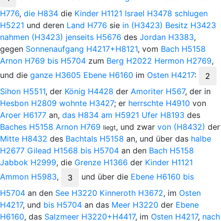
H776
,
die
H834
die
Kinder
H1121
Israel
H3478
schlugen
H5221
und deren
Land
H776
sie
in
(H3423)
Besitz
H3423
nahmen
(H3423)
jenseits
H5676
des
Jordan
H3383
,
gegen
Sonnenaufgang
H4217+H8121
, vom
Bach
H5158
Arnon
H769
bis
H5704
zum
Berg
H2022
Hermon
H2769
,
und die
ganze
H3605
Ebene
H6160
im
Osten
H4217
:
2
Sihon
H5511
, der
König
H4428
der
Amoriter
H567
, der in
Hesbon
H2809
wohnte
H3427
; er
herrschte
H4910
von
Aroer
H6177
an,
das
H834
am
H5921
Ufer
H8193
des
Baches
H5158
Arnon
H769
, und zwar
von
(H8432)
der
liegt
Mitte
H8432
des
Bachtals
H5158
an, und über das
halbe
H2677
Gilead
H1568
bis
H5704
an den
Bach
H5158
Jabbok
H2999
, die
Grenze
H1366
der
Kinder
H1121
Ammon
H5983
,
und
über die
Ebene
H6160
bis
3
H5704
an den
See
H3220
Kinneroth
H3672
, im
Osten
H4217
, und
bis
H5704
an das
Meer
H3220
der
Ebene
H6160
, das
Salzmeer
H3220+H4417
, im
Osten
H4217
,
nach