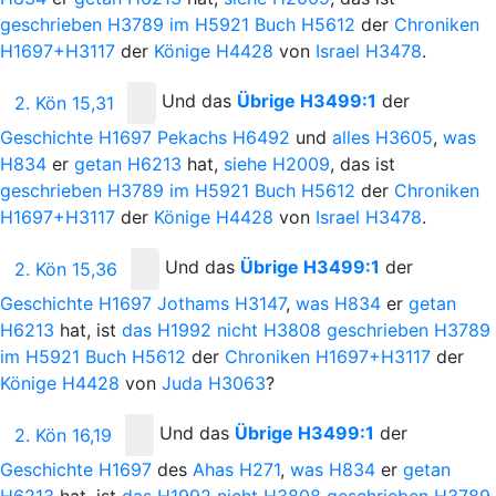
geschrieben
H3789
im
H5921
Buch
H5612
der
Chroniken
H1697+H3117
der
Könige
H4428
von
Israel
H3478
.
Und
das
Übrige
H3499:1
der
2. Kön 15,31
Geschichte
H1697
Pekachs
H6492
und
alles
H3605
,
was
H834
er
getan
H6213
hat,
siehe
H2009
, das ist
geschrieben
H3789
im
H5921
Buch
H5612
der
Chroniken
H1697+H3117
der
Könige
H4428
von
Israel
H3478
.
Und
das
Übrige
H3499:1
der
2. Kön 15,36
Geschichte
H1697
Jothams
H3147
,
was
H834
er
getan
H6213
hat, ist
das
H1992
nicht
H3808
geschrieben
H3789
im
H5921
Buch
H5612
der
Chroniken
H1697+H3117
der
Könige
H4428
von
Juda
H3063
?
Und
das
Übrige
H3499:1
der
2. Kön 16,19
Geschichte
H1697
des
Ahas
H271
,
was
H834
er
getan
H6213
hat, ist
das
H1992
nicht
H3808
geschrieben
H3789