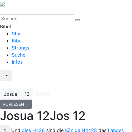
Bibel
Start
Bibel
Strongs
Suche
Infos
Josua
12
VORLESEN
Josua 12
Jos 12
Und
dies
H428
sind die
Könige
H4428
des
Landes
1