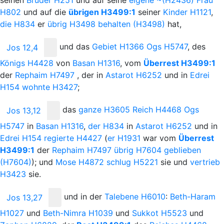
H802
und auf die
übrigen
H3499:1
seiner
Kinder
H1121
,
die
H834
er
übrig
H3498
behalten
(H3498)
hat,
und
das
Gebiet
H1366
Ogs
H5747
, des
Jos 12,4
Königs
H4428
von
Basan
H1316
, vom
Überrest
H3499:1
der
Rephaim
H7497
, der in
Astarot
H6252
und in
Edrei
H154
wohnte
H3427
;
das
ganze
H3605
Reich
H4468
Ogs
Jos 13,12
H5747
in
Basan
H1316
,
der
H834
in
Astarot
H6252
und in
Edrei
H154
regierte
H4427
(
er
H1931
war vom
Überrest
H3499:1
der
Rephaim
H7497
übrig
H7604
geblieben
(H7604)
); und
Mose
H4872
schlug
H5221
sie und
vertrieb
H3423
sie.
und
in der
Talebene
H6010
:
Beth-Haram
Jos 13,27
H1027
und
Beth-Nimra
H1039
und
Sukkot
H5523
und