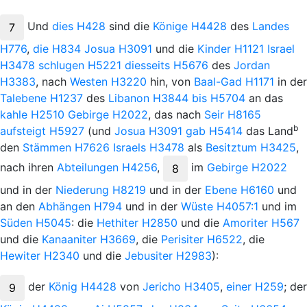
Und
dies
H428
sind die
Könige
H4428
des
Landes
7
H776
,
die
H834
Josua
H3091
und die
Kinder
H1121
Israel
H3478
schlugen
H5221
diesseits
H5676
des
Jordan
H3383
, nach
Westen
H3220
hin, von
Baal-Gad
H1171
in der
Talebene
H1237
des
Libanon
H3844
bis
H5704
an das
kahle
H2510
Gebirge
H2022
, das nach
Seir
H8165
b
aufsteigt
H5927
(und
Josua
H3091
gab
H5414
das Land
den
Stämmen
H7626
Israels
H3478
als
Besitztum
H3425
,
nach ihren
Abteilungen
H4256
,
im
Gebirge
H2022
8
und in der
Niederung
H8219
und in der
Ebene
H6160
und
an den
Abhängen
H794
und in der
Wüste
H4057:1
und im
Süden
H5045
: die
Hethiter
H2850
und die
Amoriter
H567
und die
Kanaaniter
H3669
, die
Perisiter
H6522
, die
Hewiter
H2340
und die
Jebusiter
H2983
):
der
König
H4428
von
Jericho
H3405
,
einer
H259
; der
9