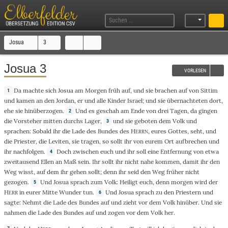
Josua
3
Josua 3
VORLESEN
Da
machte
sich
Josua
am
Morgen
früh
auf
, und sie
brachen
auf
von
Sittim
1
und
kamen
an den
Jordan
,
er
und
alle
Kinder
Israel
; und sie
übernachteten
dort
,
ehe
sie
hinüberzogen
.
Und
es
geschah
am
Ende
von
drei
Tagen
, da
gingen
2
die
Vorsteher
mitten
durchs
Lager
,
und
sie
geboten
dem
Volk
und
3
sprachen
: Sobald ihr die
Lade
des
Bundes
des
H
, eures
Gottes
,
seht
, und
ERRN
die
Priester
, die
Leviten
, sie
tragen
, so sollt
ihr
von eurem
Ort
aufbrechen
und
ihr
nachfolgen
.
Doch
zwischen
euch und ihr soll eine
Entfernung
von etwa
4
zweitausend
Ellen
an
Maß
sein
. Ihr sollt ihr
nicht
nahe
kommen
,
damit
ihr den
Weg
wisst
, auf
dem
ihr
gehen
sollt; denn ihr seid den
Weg
früher
nicht
gezogen
.
Und
Josua
sprach
zum
Volk
:
Heiligt
euch,
denn
morgen
wird der
5
H
in
eurer
Mitte
Wunder
tun
.
Und
Josua
sprach
zu
den
Priestern
und
6
ERR
sagte
:
Nehmt
die
Lade
des
Bundes
auf
und
zieht
vor
dem
Volk
hinüber
. Und sie
nahmen
die
Lade
des
Bundes
auf
und
zogen
vor
dem
Volk
her.