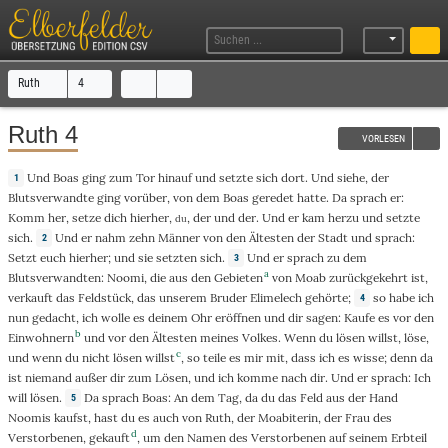
Ruth
4
Ruth 4
VORLESEN
Und
Boas
ging
zum
Tor
hinauf
und
setzte
sich
dort
. Und
siehe
, der
1
Blutsverwandte
ging
vorüber
, von
dem
Boas
geredet
hatte. Da
sprach
er:
Komm
her
,
setze
dich
hierher
,
,
der
und
der
. Und er
kam
herzu
und
setzte
du
sich.
Und
er
nahm
zehn
Männer
von den
Ältesten
der
Stadt
und
sprach
:
2
Setzt
euch
hierher
; und sie
setzten
sich.
Und
er
sprach
zu dem
3
a
Blutsverwandten
:
Noomi
, die aus den
Gebieten
von
Moab
zurückgekehrt
ist,
verkauft
das
Feldstück
,
das
unserem
Bruder
Elimelech
gehörte;
so
habe
ich
4
nun
gedacht
, ich wolle es deinem
Ohr
eröffnen
und dir
sagen
:
Kaufe
es
vor
den
b
Einwohnern
und
vor
den
Ältesten
meines
Volkes
.
Wenn
du
lösen
willst,
löse
,
c
und
wenn
du
nicht
lösen
willst
, so
teile
es mir
mit
, dass ich es
wisse
;
denn
da
ist
niemand
außer
dir zum
Lösen
, und
ich
komme
nach
dir. Und er
sprach
:
Ich
will
lösen
.
Da
sprach
Boas
: An dem
Tag
, da du das
Feld
aus der
Hand
5
Noomis
kaufst
, hast du es auch
von
Ruth
, der
Moabiterin
, der
Frau
des
d
Verstorbenen
,
gekauft
, um den
Namen
des
Verstorbenen
auf
seinem
Erbteil