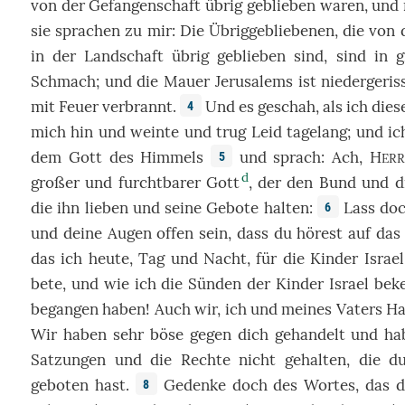
von
der
Gefangenschaft
übrig
geblieben
waren, und
sie
sprachen
zu mir: Die
Übriggebliebenen
,
die
von
in der
Landschaft
übrig
geblieben
sind, sind in
Schmach
; und die
Mauer
Jerusalems
ist
niedergeris
mit
Feuer
verbrannt
.
Und
es
geschah
, als ich
dies
4
mich
hin
und
weinte
und
trug
Leid
tagelang
; und i
dem
Gott
des
Himmels
und
sprach
:
Ach
,
H
5
ER
d
großer
und
furchtbarer
Gott
, der den
Bund
und d
die ihn
lieben
und seine
Gebote
halten
:
Lass
do
6
und deine
Augen
offen
sein, dass du
hörest
auf
da
das
ich
heute
,
Tag
und
Nacht
,
für
die
Kinder
Israel
bete
, und wie ich die
Sünden
der
Kinder
Israel
bek
begangen
haben! Auch wir,
ich
und meines
Vaters
Ha
Wir
haben
sehr
böse
gegen
dich
gehandelt
und ha
Satzungen
und die
Rechte
nicht
gehalten
,
die
du
geboten
hast.
Gedenke
doch
des
Wortes
,
das
d
8