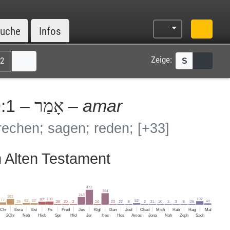
uche
Infos
Zeige:
2
S
:1 –
–
amar
אָמַר
rechen; sagen; reden;
[+33]
Alten Testament
472
364
243
182
107
100
97
72
61
52
52
40
26
25
15
20
2
10
23
22
5
2
21
10
2
3
5
1Chr
Esra
Est
Ps
Pred
Jes
Klgl
Dan
Joel
Obad
Mich
Hab
Hag
Mal
2Chr
Neh
Hiob
Spr
Hld
Jer
Hes
Hos
Amos
Jona
Nah
Zeph
Sach