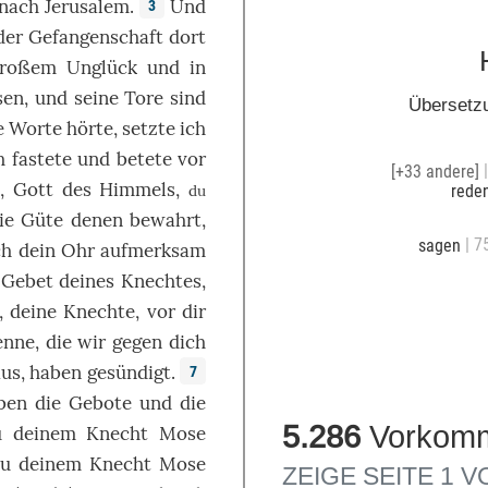
nach
Jerusalem
.
Und
3
der
Gefangenschaft
dort
großem
Unglück
und in
sen
, und seine
Tore
sind
Übersetz
e
Worte
hörte
,
setzte
ich
ch
fastete
und
betete
vor
[+33 andere]
,
Gott
des
Himmels
,
R
du
rede
ie
Güte
denen
bewahrt
,
| 7
sagen
ch
dein
Ohr
aufmerksam
s
Gebet
deines
Knechtes
,
, deine
Knechte
,
vor
dir
enne
,
die
wir
gegen
dich
us
, haben
gesündigt
.
7
ben die
Gebote
und die
5.286
Vorkomm
 deinem
Knecht
Mose
u deinem
Knecht
Mose
ZEIGE SEITE 1 V