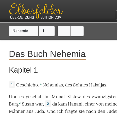
Nehemia
1
Das Buch Nehemia
Kapitel 1
a
Geschichte
Nehemias
, des
Sohnes
Hakaljas
.
1
Und es
geschah
im
Monat
Kislew
des
zwanzigste
c
Burg
Susan
war
,
da
kam
Hanani
,
einer
von mein
2
Männer
aus
Juda
. Und ich
fragte
sie
nach
den
Jude