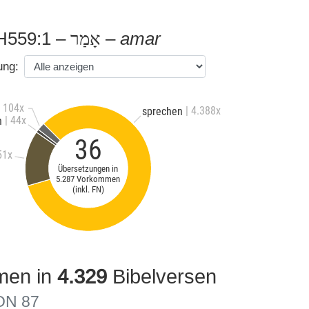
H559:1 –
–
amar
אָמַר
ung:
| 104x
| 4.388x
sprechen
| 44x
n
36
51x
Übersetzungen in
5.287 Vorkommen
(inkl. FN)
en in
4.329
Bibelversen
ON 87