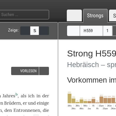
Strongs
S
Zeige:
H559
1
S
Strong H559
Hebräisch – sp
VORLESEN
Vorkommen im 
603
b
n
Jahres
, als
ich
in der
422
345
333
326
299
269
243
142
137
80
54
en
Brüdern
,
er
und einige
1Mo
3Mo
5Mo
Ri
1Sam
1Kön
2Mo
4Mo
Jos
Rt
2Sam
2Kön
n
, den
Entronnenen
,
die