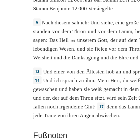
dem
Stamm
Benjamin
12
000
Versiegelte
.
Nach
diesem
sah
ich:
Und
siehe
, eine
große
9
standen
vor
dem
Thron
und
vor
dem
Lamm
,
be
sagen
:
Das
Heil
unserem
Gott
,
der
auf
dem
sei
lebendigen
Wesen
,
und
sie
fielen
vor
dem
Thro
Weisheit
und
die
Danksagung
und
die
Ehre
und
Und
einer
von
den
Ältesten
hob
an
und
sp
13
Und
ich
sprach
zu
ihm
:
Mein
Herr
,
du
weiß
14
gewaschen
und
haben
sie
weiß
gemacht
in
dem
und
der,
der
auf
dem
Thron
sitzt
, wird sein
Zelt
fallen
noch
irgendeine
Glut
;
denn
das
Lam
17
jede
Träne
von
ihren
Augen
abwischen
.
Fußnoten