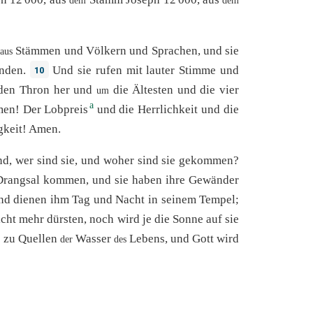
dem
dem
Stämmen
und
Völkern
und
Sprachen
,
und
sie
aus
nden
.
Und
sie
rufen
mit
lauter
Stimme
und
10
den
Thron
her
und
die
Ältesten
und
die
vier
um
a
men
!
Der
Lobpreis
und
die
Herrlichkeit
und
die
gkeit
!
Amen
.
nd,
wer
sind
sie, und
woher
sind sie
gekommen
?
Drangsal
kommen
,
und
sie haben
ihre
Gewänder
nd
dienen
ihm
Tag
und
Nacht
in
seinem
Tempel
;
icht
mehr
dürsten
,
noch
wird je
die
Sonne
auf
sie
n
zu
Quellen
Wasser
Lebens
,
und
Gott
wird
der
des