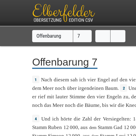
Offenbarung
7
Offenbarung 7
Nach
diesem
sah
ich
vier
Engel
auf
den
vie
1
dem
Meer
noch
über
irgendeinen
Baum
.
Un
2
er
rief
mit
lauter
Stimme
den
vier
Engeln
zu,
d
noch
das
Meer
noch
die
Bäume
,
bis
wir
die
Knec
Und
ich
hörte
die
Zahl
der
Versiegelten
:
1
4
Stamm
Ruben
12
000
,
aus
Stamm
Gad
12
00
dem
Stamm
Simeon
12
000
,
aus
Stamm
Levi
12
0