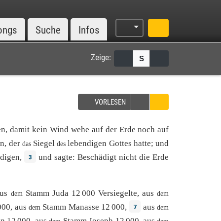
ongs
Suche
Infos
Zeige:
S
VORLESEN
en
,
damit
kein
Wind
wehe
auf
der
Erde
noch
auf
en
, der
Siegel
lebendigen
Gottes
hatte
;
und
das
des
digen
,
und
sagte
:
Beschädigt
nicht
die
Erde
3
us
Stamm
Juda
12
000
Versiegelte
,
aus
dem
dem
000
,
aus
Stamm
Manasse
12
000
,
aus
7
dem
dem
on
12
000
,
aus
Stamm
Joseph
12
000
,
aus