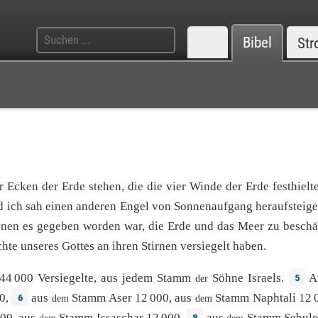
Bibel
Str
r
Ecken
der
Erde
stehen
, die
die
vier
Winde
der
Erde
festhielt
d
ich
sah
einen
anderen
Engel
von
Sonnenaufgang
heraufsteig
enen
es
gegeben
worden war,
die
Erde
und
das
Meer
zu
beschä
hte
unseres
Gottes
an
ihren
Stirnen
versiegelt
haben.
44
000
Versiegelte
,
aus
jedem
Stamm
Söhne
Israels
.
A
5
der
0
,
aus
Stamm
Aser
12
000
,
aus
Stamm
Naphtali
12
6
dem
dem
00
,
aus
Stamm
Issaschar
12
000
,
aus
Stamm
Sebul
8