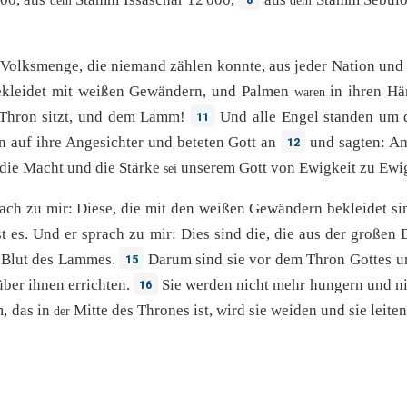
dem
dem
Volksmenge
,
die
niemand
zählen
konnte
,
aus
jeder
Nation
und
kleidet
mit
weißen
Gewändern
, und
Palmen
in
ihren
Hä
waren
Thron
sitzt
, und
dem
Lamm
!
Und
alle
Engel
standen
um
11
n
auf
ihre
Angesichter
und
beteten
Gott
an
und
sagten
:
A
12
die
Macht
und
die
Stärke
unserem
Gott
von
Ewigkeit
zu
Ewi
sei
rach
zu
mir
:
Diese
,
die
mit
den
weißen
Gewändern
bekleidet
si
t
es.
Und
er
sprach
zu
mir
:
Dies
sind
die,
die
aus
der
großen
Blut
des
Lammes
.
Darum
sind
sie
vor
dem
Thron
Gottes
u
15
über
ihnen
errichten
.
Sie
werden
nicht
mehr
hungern
und
n
16
m
,
das
in
Mitte
des
Thrones
ist, wird
sie
weiden
und
sie
leite
der