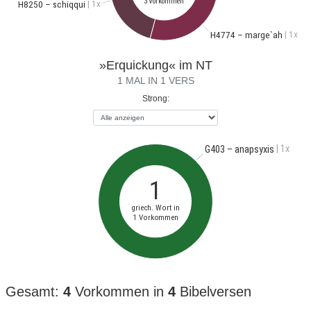
3 Vorkommen
| 1x
H8250 – schiqqui
| 1x
H4774 – marge`ah
»Erquickung« im NT
1 MAL IN 1 VERS
Strong:
| 1x
G403 – anapsyxis
1
griech. Wort in
1 Vorkommen
Gesamt:
4
Vorkommen in
4
Bibelversen