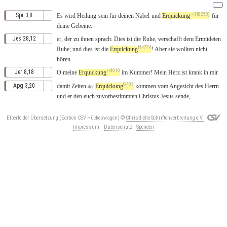
~(H8250)
Spr 3,8
Es
wird
Heilung
sein
für deinen
Nabel
und
Erquickung
für
deine
Gebeine
.
Jes 28,12
er,
der
zu
ihnen
sprach
:
Dies
ist die
Ruhe
,
verschafft
dem
Ermüdeten
H4774
Ruhe
; und
dies
ist die
Erquickung
! Aber sie
wollten
nicht
hören
.
H4010
Jer 8,18
O
meine
Erquickung
im
Kummer
! Mein
Herz
ist
krank
in
mir.
G403
Apg 3,20
damit
Zeiten
Erquickung
kommen
vom
Angesicht
des
Herrn
der
und
er
den
euch
zuvorbestimmten
Christus
Jesus
sende
,
Elberfelder Übersetzung (Edition CSV Hückeswagen)
©
Christliche Schriftenverbreitung e.V.
Impressum
Datenschutz
Spenden