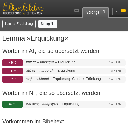
Strongs
Lemma: Erquickung
Strong-Nr.
Lemma »Erquickung«
Wörter im AT, die so übersetzt werden
מַבלִיגִּיתּ
–
mabligith
–
Erquickung
H4010
1 von 1 Mal
מַרגֵּעָה
–
marge`ah
–
Erquickung
H4774
1 von 1 Mal
שִׁקּוּי
–
schiqqui
–
Erquickung; Getränk; Tränkung
H8250
1 von 2 Mal
Wörter im NT, die so übersetzt werden
ἀνάψυξις
–
anapsyxis
–
Erquickung
G403
1 von 1 Mal
Vorkommen im Bibeltext