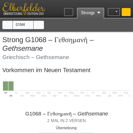
Strongs
G1068
Strong G1068 –
Γεθσημανῆ
–
Gethsemane
Griechisch – Gethsemane
Vorkommen im Neuen Testament
1
1
Mt
Lk
Apg
1Kor
Gal
Phil
1Thes
1Tim
Tit
Heb
1Pet
1Joh
Mk
Joh
Röm
2Kor
Eph
Kol
2Thes
2Tim
Phlm
Jak
2Pet
2Jo
G1068 –
–
Gethsemane
Γεθσημανῆ
2 MAL IN 2 VERSEN
Übersetzung: