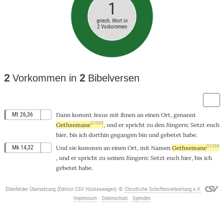
1
griech. Wort in
2 Vorkommen
2
Vorkommen in
2
Bibelversen
Mt 26,36
Dann
kommt
Jesus
mit
ihnen
an
einen
Ort
,
genannt
G1068
Gethsemane
,
und
er
spricht
zu
den
Jüngern
:
Setzt
euch
hier
,
bis
ich
dorthin
gegangen
bin und
gebetet
habe.
G1068
Mk 14,32
Und
sie
kommen
an
einen
Ort
,
mit
Namen
Gethsemane
,
und
er
spricht
zu
seinen
Jüngern
:
Setzt
euch
hier
,
bis
ich
gebetet
habe.
Elberfelder Übersetzung (Edition CSV Hückeswagen)
©
Christliche Schriftenverbreitung e.V.
Impressum
Datenschutz
Spenden