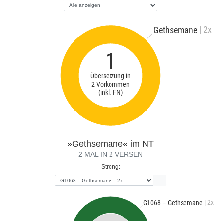
| 2x
Gethsemane
1
Übersetzung in
2 Vorkommen
(inkl. FN)
»Gethsemane« im NT
2 MAL IN 2 VERSEN
Strong:
| 2x
G1068 – Gethsemane