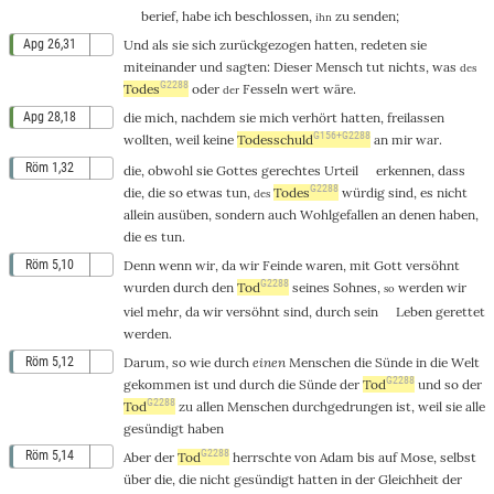
berief
, habe ich
beschlossen
,
zu
senden
;
ihn
Apg 26,31
Und
als sie sich
zurückgezogen
hatten,
redeten
sie
miteinander
und
sagten
:
Dieser
Mensch
tut
nichts
,
was
des
G2288
Todes
oder
Fesseln
wert
wäre.
der
Apg 28,18
die
mich
, nachdem sie mich
verhört
hatten,
freilassen
G156+G2288
wollten
,
weil
keine
Todesschuld
an
mir
war
.
Röm 1,32
die
, obwohl sie
Gottes
gerechtes
Urteil
erkennen
,
dass
G2288
die
,
die
so
etwas
tun
,
Todes
würdig
sind
,
es
nicht
des
allein
ausüben
,
sondern
auch
Wohlgefallen
an denen
haben
,
die
es
tun
.
Röm 5,10
Denn
wenn
wir, da wir
Feinde
waren
, mit
Gott
versöhnt
G2288
wurden
durch
den
Tod
seines
Sohnes
,
werden wir
so
viel
mehr
, da wir
versöhnt
sind,
durch
sein
Leben
gerettet
werden.
Röm 5,12
Darum
,
so
wie
durch
einen
Menschen
die
Sünde
in
die
Welt
G2288
gekommen
ist
und
durch
die
Sünde
der
Tod
und
so
der
G2288
Tod
zu
allen
Menschen
durchgedrungen
ist,
weil
sie
alle
gesündigt
haben
G2288
Röm 5,14
Aber
der
Tod
herrschte
von
Adam
bis
auf
Mose
,
selbst
über
die
, die
nicht
gesündigt
hatten
in
der
Gleichheit
der