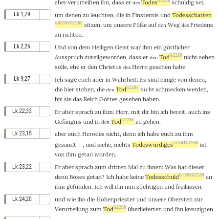
G2288
aber
verurteilten
ihn
, dass er
Todes
schuldig
sei
.
des
Lk 1,79
um
denen zu
leuchten
,
die
in
Finsternis
und
Todesschatten
G4639+G2288
sitzen
, um
unsere
Füße
auf
Weg
Friedens
den
des
zu
richten
.
Lk 2,26
Und
von
dem
Heiligen
Geist
war
ihm
ein
göttlicher
G2288
Ausspruch
zuteilgeworden
, dass er
Tod
nicht
sehen
den
solle,
ehe
er
den
Christus
Herrn
gesehen
habe.
des
Lk 9,27
Ich
sage
euch
aber
in
Wahrheit
: Es
sind
einige
von denen,
G2288
die
hier
stehen
,
die
Tod
nicht
schmecken
werden,
den
bis
sie
das
Reich
Gottes
gesehen
haben.
Lk 22,33
Er
aber
sprach
zu
ihm
:
Herr
,
mit
dir
bin
ich
bereit
,
auch
ins
G2288
Gefängnis
und
in
Tod
zu
gehen
.
den
Lk 23,15
aber
auch
Herodes
nicht
,
denn
ich habe
euch
zu
ihm
G514+G2288
gesandt
,
und
siehe
,
nichts
Todeswürdiges
ist
von
ihm
getan
worden.
Lk 23,22
Er
aber
sprach
zum
dritten
Mal
zu
ihnen
:
Was
hat
dieser
G158+G2288
denn
Böses
getan
? Ich habe
keine
Todesschuld
an
ihm
gefunden
. Ich will
ihn
nun
züchtigen
und
freilassen
.
Lk 24,20
und
wie
ihn
die
Hohenpriester
und
unsere
Obersten
zur
G2288
Verurteilung
zum
Tod
überlieferten
und
ihn
kreuzigten
.