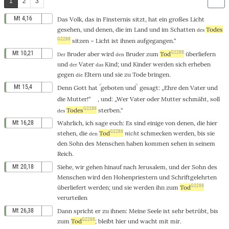
1
2
3
Mt 4,16
Das
Volk
,
das
in
Finsternis
sitzt
, hat ein
großes
Licht
gesehen
,
und
denen,
die
im
Land
und
im
Schatten
Todes
des
G2288
sitzen
–
Licht
ist
ihnen
aufgegangen
.“
G2288
Mt 10,21
Bruder
aber
wird
Bruder
zum
Tod
überliefern
Der
den
und
Vater
Kind
;
und
Kinder
werden
sich
erheben
der
das
gegen
Eltern
und
sie
zu
Tode
bringen
.
die
⌜
⌝
Mt 15,4
Denn
Gott
hat
geboten
und
gesagt
: „
Ehre
den
Vater
und
die
Mutter
!“
,
und
: „
Wer
Vater
oder
Mutter
schmäht
, soll
G2288
Todes
sterben
.“
des
Mt 16,28
Wahrlich
, ich
sage
euch
: Es
sind
einige
von denen,
die
hier
G2288
stehen
,
die
Tod
nicht
schmecken
werden,
bis
sie
den
den
Sohn
des
Menschen
haben
kommen
sehen
in
seinem
Reich
.
Mt 20,18
Siehe
, wir
gehen
hinauf
nach
Jerusalem
,
und
der
Sohn
des
Menschen
wird
den
Hohenpriestern
und
Schriftgelehrten
G2288
überliefert
werden;
und
sie werden
ihn
zum
Tod
verurteilen
Mt 26,38
Dann
spricht
er zu
ihnen
:
Meine
Seele
ist
sehr
betrübt
,
bis
G2288
zum
Tod
;
bleibt
hier
und
wacht
mit
mir
.