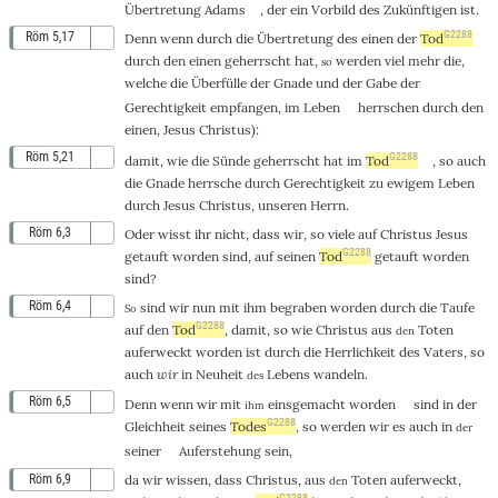
Übertretung
Adams
,
der
ein
Vorbild
des
Zukünftigen
ist
.
G2288
Röm 5,17
Denn
wenn
durch
die
Übertretung
des
einen
der
Tod
durch
den
einen
geherrscht
hat,
werden
viel
mehr
die
,
so
welche
die
Überfülle
der
Gnade
und
der
Gabe
der
Gerechtigkeit
empfangen
,
im
Leben
herrschen
durch
den
einen
,
Jesus
Christus
):
Röm 5,21
G2288
damit
,
wie
die
Sünde
geherrscht
hat
im
Tod
,
so
auch
die
Gnade
herrsche
durch
Gerechtigkeit
zu
ewigem
Leben
durch
Jesus
Christus
,
unseren
Herrn
.
Röm 6,3
Oder
wisst
ihr
nicht
,
dass
wir,
so
viele
auf
Christus
Jesus
G2288
getauft
worden sind,
auf
seinen
Tod
getauft
worden
sind?
Röm 6,4
sind wir
nun
mit
ihm
begraben
worden
durch
die
Taufe
So
G2288
auf
den
Tod
,
damit
,
so
wie
Christus
aus
Toten
den
auferweckt
worden ist
durch
die
Herrlichkeit
des
Vaters
,
so
auch
wir
in
Neuheit
Lebens
wandeln
.
des
Röm 6,5
Denn
wenn
wir
mit
einsgemacht
worden
sind
in
der
ihm
G2288
Gleichheit
seines
Todes
,
so
werden wir es
auch
in
der
seiner
Auferstehung
sein
,
Röm 6,9
da
wir
wissen
,
dass
Christus
,
aus
Toten
auferweckt
,
den
G2288