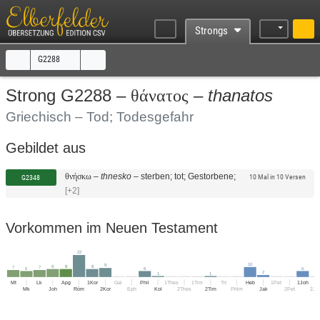
Strongs
G2288
thanatos
Strong G2288 –
θάνατος
–
Griechisch – Tod; Todesgefahr
Gebildet aus
–
thnesko
–
sterben; tot; Gestorbene;
θνήσκω
G2348
10 Mal in 10 Versen
[+2]
Vorkommen im Neuen Testament
22
10
9
8
8
8
7
7
6
6
6
2
1
1
Mt
Lk
Apg
1Kor
Gal
Phil
1Thes
1Tim
Tit
Heb
1Pet
1Joh
Mk
Joh
Röm
2Kor
Eph
Kol
2Thes
2Tim
Phlm
Jak
2Pet
2Jo