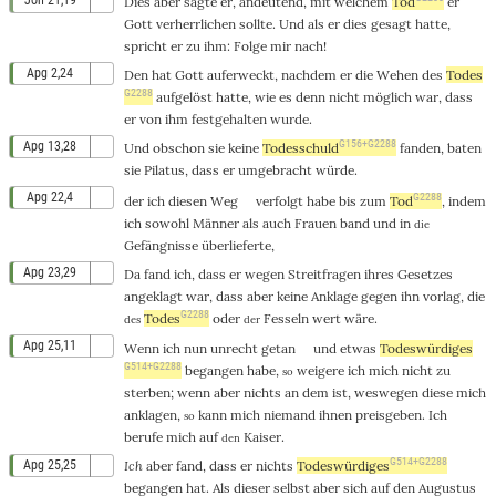
Joh 21,19
Dies
aber
sagte
er,
andeutend
, mit
welchem
Tod
er
Gott
verherrlichen
sollte.
Und
als er
dies
gesagt
hatte,
spricht
er zu
ihm
:
Folge
mir
nach
!
Apg 2,24
Den
hat
Gott
auferweckt
, nachdem er
die
Wehen
des
Todes
G2288
aufgelöst
hatte, wie es
denn
nicht
möglich
war
, dass
er
von
ihm
festgehalten
wurde.
G156+G2288
Apg 13,28
Und
obschon sie
keine
Todesschuld
fanden
,
baten
sie
Pilatus
, dass
er
umgebracht
würde.
Apg 22,4
G2288
der
ich
diesen
Weg
verfolgt
habe
bis
zum
Tod
, indem
ich
sowohl
Männer
als
auch
Frauen
band
und
in
die
Gefängnisse
überlieferte
,
Apg 23,29
Da
fand
ich, dass er
wegen
Streitfragen
ihres
Gesetzes
angeklagt
war, dass
aber
keine
Anklage
gegen ihn
vorlag
, die
G2288
Todes
oder
Fesseln
wert
wäre.
des
der
Apg 25,11
Wenn
ich
nun
unrecht
getan
und
etwas
Todeswürdiges
G514+G2288
begangen
habe,
weigere
ich
mich
nicht
zu
so
sterben
;
wenn
aber
nichts
an dem
ist
,
weswegen
diese
mich
anklagen
,
kann
mich
niemand
ihnen
preisgeben
. Ich
so
berufe
mich
auf
Kaiser
.
den
G514+G2288
Apg 25,25
Ich
aber
fand
, dass
er
nichts
Todeswürdiges
begangen
hat. Als
dieser
selbst
aber
sich
auf
den
Augustus