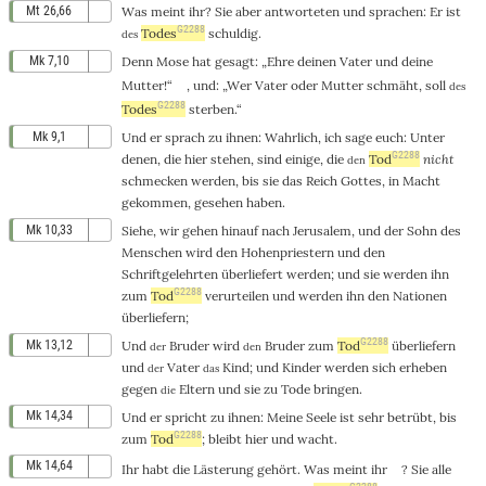
Mt 26,66
Was
meint
ihr
?
Sie
aber
antworteten
und
sprachen
: Er
ist
G2288
Todes
schuldig
.
des
Mk 7,10
Denn
Mose
hat
gesagt
: „
Ehre
deinen
Vater
und
deine
Mutter
!“
,
und
: „
Wer
Vater
oder
Mutter
schmäht
, soll
des
G2288
Todes
sterben
.“
Mk 9,1
Und
er
sprach
zu
ihnen
:
Wahrlich
, ich
sage
euch
: Unter
G2288
denen,
die
hier
stehen
,
sind
einige
,
die
Tod
nicht
den
schmecken
werden,
bis
sie
das
Reich
Gottes
,
in
Macht
gekommen
,
gesehen
haben.
Mk 10,33
Siehe
, wir
gehen
hinauf
nach
Jerusalem
,
und
der
Sohn
des
Menschen
wird
den
Hohenpriestern
und
den
Schriftgelehrten
überliefert
werden;
und
sie werden
ihn
G2288
zum
Tod
verurteilen
und
werden
ihn
den
Nationen
überliefern
;
G2288
Mk 13,12
Und
Bruder
wird
Bruder
zum
Tod
überliefern
der
den
und
Vater
Kind
;
und
Kinder
werden
sich
erheben
der
das
gegen
Eltern
und
sie
zu
Tode
bringen
.
die
Mk 14,34
Und
er
spricht
zu
ihnen
:
Meine
Seele
ist
sehr
betrübt
,
bis
G2288
zum
Tod
;
bleibt
hier
und
wacht
.
Mk 14,64
Ihr
habt
die
Lästerung
gehört
.
Was
meint
ihr
?
Sie
alle