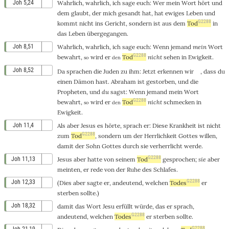
Joh 5,24
Wahrlich
,
wahrlich
, ich
sage
euch
:
Wer
mein
Wort
hört
und
dem
glaubt
,
der
mich
gesandt
hat,
hat
ewiges
Leben
und
G2288
kommt
nicht
ins
Gericht
,
sondern
ist
aus
dem
Tod
in
das
Leben
übergegangen
.
Joh 8,51
Wahrlich
,
wahrlich
, ich
sage
euch
:
Wenn
jemand
mein
Wort
G2288
bewahrt
,
wird er
Tod
nicht
sehen
in
Ewigkeit
.
so
den
Joh 8,52
Da
sprachen
die
Juden
zu
ihm
:
Jetzt
erkennen
wir
,
dass
du
einen
Dämon
hast
.
Abraham
ist
gestorben
,
und
die
Propheten
,
und
du
sagst
:
Wenn
jemand
mein
Wort
G2288
bewahrt
,
wird er
Tod
nicht
schmecken
in
so
den
Ewigkeit
.
Joh 11,4
Als
aber
Jesus
es
hörte
,
sprach
er:
Diese
Krankheit
ist
nicht
G2288
zum
Tod
,
sondern
um
der
Herrlichkeit
Gottes
willen
,
damit
der
Sohn
Gottes
durch
sie
verherrlicht
werde.
G2288
Joh 11,13
Jesus
aber
hatte
von
seinem
Tod
gesprochen
;
sie
aber
meinten
, er
rede
von
der
Ruhe
des
Schlafes
.
G2288
Joh 12,33
(
Dies
aber
sagte
er,
andeutend
,
welchen
Todes
er
sterben
sollte
.)
Joh 18,32
damit
das
Wort
Jesu
erfüllt
würde,
das
er
sprach
,
G2288
andeutend
,
welchen
Todes
er
sterben
sollte
.
G2288