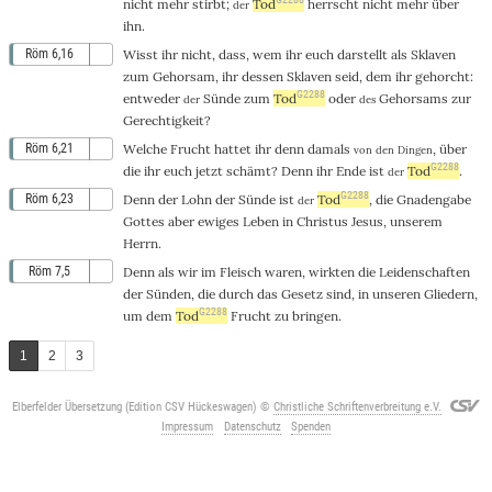
nicht
mehr
stirbt
;
Tod
herrscht
nicht
mehr
über
der
ihn
.
Röm 6,16
Wisst
ihr
nicht
,
dass
,
wem
ihr
euch
darstellt
als
Sklaven
zum
Gehorsam
, ihr dessen
Sklaven
seid
,
dem
ihr
gehorcht
:
G2288
entweder
Sünde
zum
Tod
oder
Gehorsams
zur
der
des
Gerechtigkeit
?
Röm 6,21
Welche
Frucht
hattet
ihr
denn
damals
,
über
von den Dingen
G2288
die
ihr
euch
jetzt
schämt
?
Denn
ihr
Ende
ist
Tod
.
der
G2288
Röm 6,23
Denn
der
Lohn
der
Sünde
ist
Tod
,
die
Gnadengabe
der
Gottes
aber
ewiges
Leben
in
Christus
Jesus
,
unserem
Herrn
.
Röm 7,5
Denn
als
wir
im
Fleisch
waren
,
wirkten
die
Leidenschaften
der
Sünden
,
die
durch
das
Gesetz
sind,
in
unseren
Gliedern
,
G2288
um
dem
Tod
Frucht
zu
bringen
.
1
2
3
Elberfelder Übersetzung (Edition CSV Hückeswagen)
©
Christliche Schriftenverbreitung e.V.
Impressum
Datenschutz
Spenden