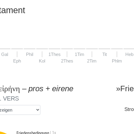
tament
Gal
Phil
1Thes
1Tim
Tit
Heb
Eph
Kol
2Thes
2Tim
Phlm
–
»Fri
εἰρήνη
pros + eirene
1 VERS
Stro
| 1x
Friedensbedingung