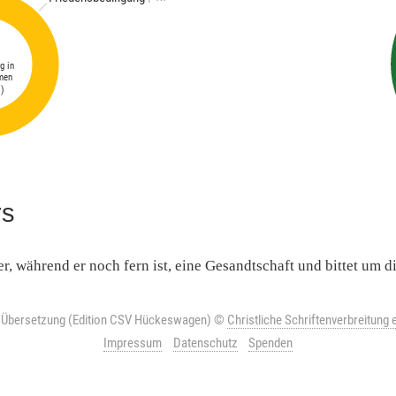
g in
men
)
rs
er,
während
er
noch
fern
ist
, eine
Gesandtschaft
und
bittet
um
d
r Übersetzung (Edition CSV Hückeswagen)
©
Christliche Schriftenverbreitung e
Impressum
Datenschutz
Spenden