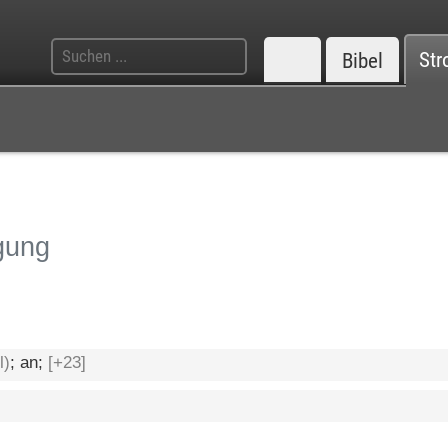
Bibel
Str
gung
l)
; an;
[+23]