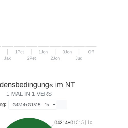
1Pet
1Joh
3Joh
Off
Jak
2Pet
2Joh
Jud
edensbedingung« im NT
1 MAL IN 1 VERS
ng:
| 1x
G4314+G1515