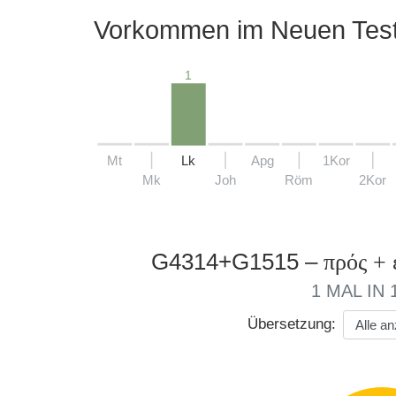
Vorkommen im Neuen Tes
1
Mt
Lk
Apg
1Kor
Mk
Joh
Röm
2Kor
G4314+G1515 –
πρός + 
1 MAL IN 
Übersetzung: