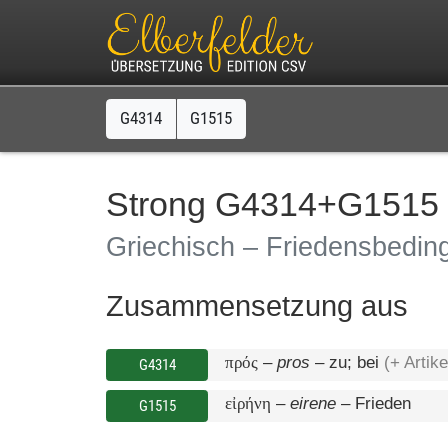
G4314
G1515
Strong G4314+G1515
Griechisch – Friedensbedin
Zusammensetzung aus
πρός
–
pros
–
zu; bei
(+ Artike
G4314
εἰρήνη
–
eirene
–
Frieden
G1515