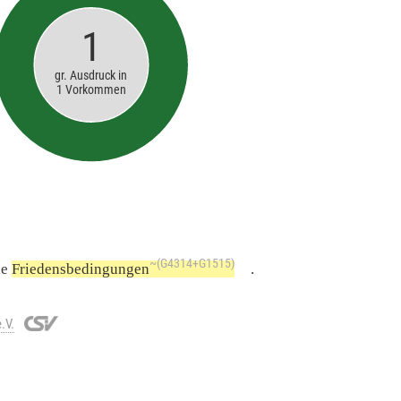
1
gr. Ausdruck in
1 Vorkommen
~(G4314+G1515)
ie
Friedensbedingungen
.
.V.