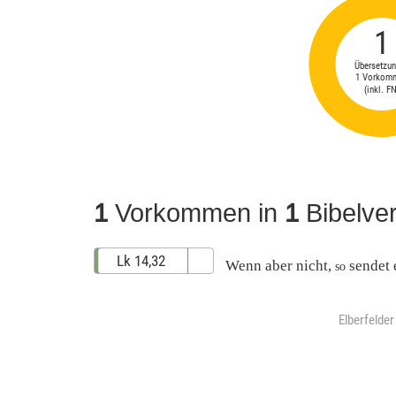
1
Übersetzun
1 Vorkom
(inkl. FN
1
Vorkommen in
1
Bibelve
Lk 14,32
Wenn
aber
nicht
,
sendet
so
Elberfelde