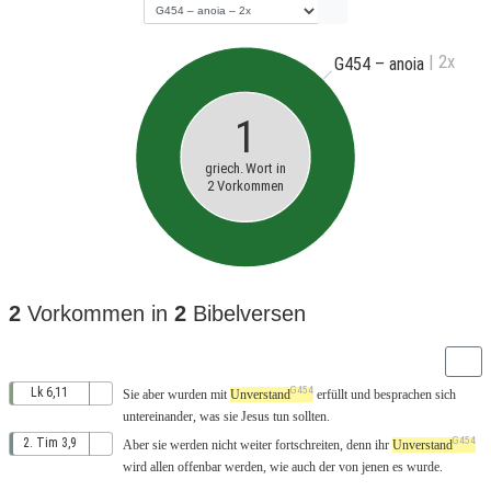
| 2x
G454 – anoia
1
griech. Wort in
2 Vorkommen
2
Vorkommen in
2
Bibelversen
G454
Lk 6,11
Sie
aber
wurden mit
Unverstand
erfüllt
und
besprachen
sich
untereinander
,
was
sie
Jesus
tun
sollten.
G454
2. Tim 3,9
Aber
sie werden
nicht
weiter
fortschreiten
,
denn
ihr
Unverstand
wird
allen
offenbar
werden
,
wie
auch
der
von
jenen
es
wurde
.