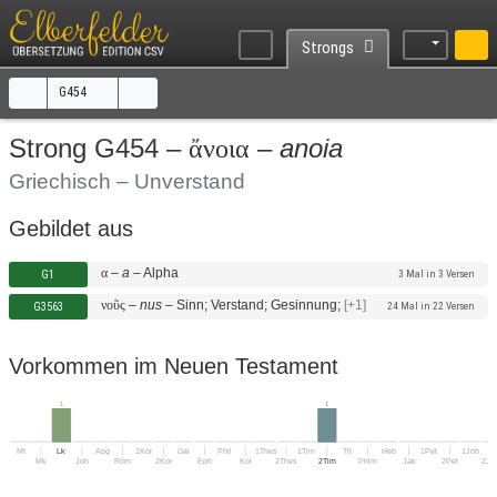
Strongs
G454
Strong G454 –
–
anoia
ἄνοια
Griechisch – Unverstand
Gebildet aus
α
–
a
–
Alpha
G1
3 Mal in 3 Versen
νοῦς
–
nus
–
Sinn; Verstand; Gesinnung;
[+1]
G3563
24 Mal in 22 Versen
Vorkommen im Neuen Testament
1
1
Mt
Lk
Apg
1Kor
Gal
Phil
1Thes
1Tim
Tit
Heb
1Pet
1Joh
Mk
Joh
Röm
2Kor
Eph
Kol
2Thes
2Tim
Phlm
Jak
2Pet
2Jo