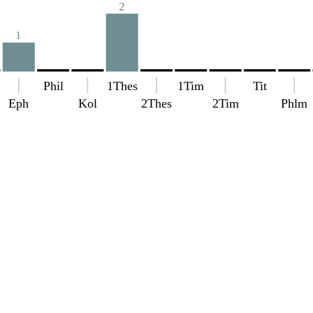
2
1
Phil
1Thes
1Tim
Tit
Eph
Kol
2Thes
2Tim
Phlm