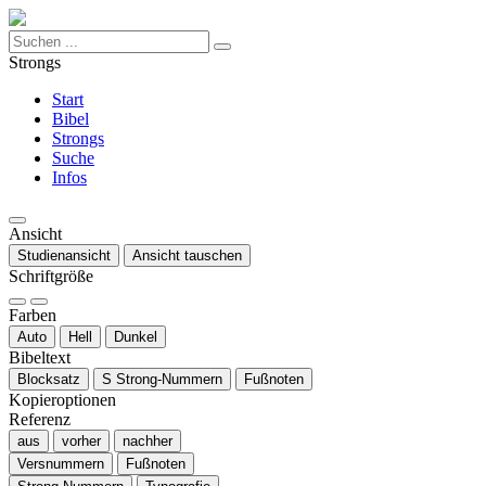
Strongs
Start
Bibel
Strongs
Suche
Infos
Ansicht
Studienansicht
Ansicht tauschen
Schriftgröße
Farben
Auto
Hell
Dunkel
Bibeltext
Blocksatz
S
Strong-Nummern
Fußnoten
Kopieroptionen
Referenz
aus
vorher
nachher
Versnummern
Fußnoten