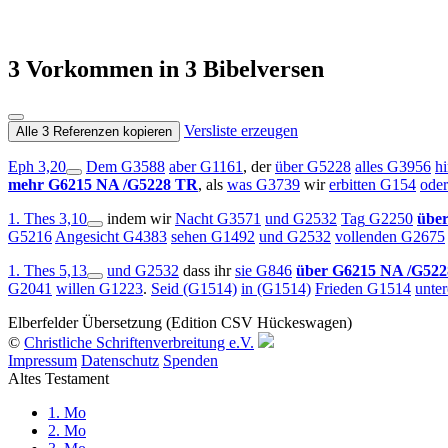
3
Vorkommen in
3
Bibelversen
Versliste erzeugen
Alle 3 Referenzen kopieren
Eph 3,20
Dem
G3588
aber
G1161
, der
über
G5228
alles
G3956
h
mehr
G6215
NA
/
G5228
TR
, als
was
G3739
wir
erbitten
G154
oder
1. Thes 3,10
indem
wir
Nacht
G3571
und
G2532
Tag
G2250
übe
G5216
Angesicht
G4383
sehen
G1492
und
G2532
vollenden
G2675
1. Thes 5,13
und
G2532
dass ihr
sie
G846
über
G6215
NA
/G52
G2041
willen
G1223
.
Seid
(G1514)
in
(G1514)
Frieden
G1514
unte
Elberfelder Übersetzung (Edition CSV Hückeswagen)
©
Christliche Schriftenverbreitung e.V.
Impressum
Datenschutz
Spenden
Altes Testament
1. Mo
2. Mo