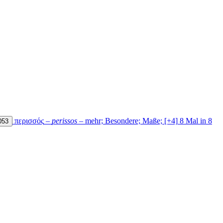
περισσός
–
perissos
–
mehr; Besondere; Maße;
[+4]
8 Mal in 8
053