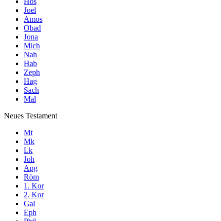
Hos
Joel
Amos
Obad
Jona
Mich
Nah
Hab
Zeph
Hag
Sach
Mal
Neues Testament
Mt
Mk
Lk
Joh
Apg
Röm
1. Kor
2. Kor
Gal
Eph