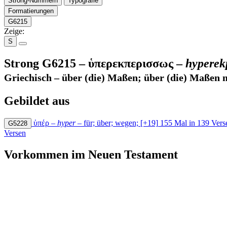
Strong-Nummern
Typografie
Formatierungen
G6215
Zeige:
S
Strong G6215 –
ὑπερεκπερισσως
–
hyperek
Griechisch – über
(die)
Maßen; über
(die)
Maßen 
Gebildet aus
ὑπέρ
–
hyper
–
für; über; wegen;
[+19]
155 Mal in 139 Vers
G5228
Versen
Vorkommen im Neuen Testament