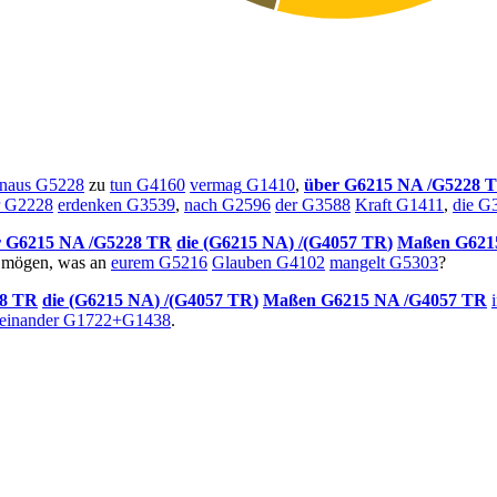
inaus
G5228
zu
tun
G4160
vermag
G1410
,
über
G6215
NA
/G5228
G2228
erdenken
G3539
,
nach
G2596
der
G3588
Kraft
G1411
,
die
G3
r
G6215
NA
/G5228
TR
die
(G6215
NA
)
/(G4057
TR
)
Maßen
G62
mögen, was an
eurem
G5216
Glauben
G4102
mangelt
G5303
?
28
TR
die
(G6215
NA
)
/(G4057
TR
)
Maßen
G6215
NA
/G4057
TR
reinander
G1722+G1438
.