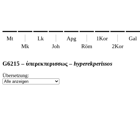
Mt
Lk
Apg
1Kor
Gal
Mk
Joh
Röm
2Kor
G6215 –
ὑπερεκπερισσως
–
hyperekperissos
Übersetzung: