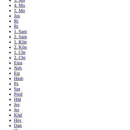
3. Mo
4. Mo
5. Mo
Jos
Ri
Rt
1. Sam
2. Sam
1. Kön
2. Kön
1. Chr
2. Chr
Esra
Neh
Est
Hiob
Ps
Spr
Pred
Hld
Jes
Jer
Klgl
Hes
Dan