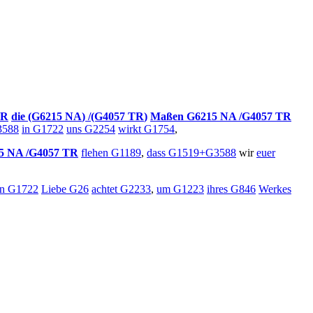
TR
die
(G6215
NA
)
/(G4057
TR
)
Maßen
G6215
NA
/G4057
TR
588
in
G1722
uns
G2254
wirkt
G1754
,
15
NA
/G4057
TR
flehen
G1189
,
dass
G1519+G3588
wir
euer
in
G1722
Liebe
G26
achtet
G2233
,
um
G1223
ihres
G846
Werkes