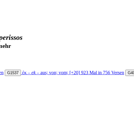
perissos
mehr
en
ἐκ
–
ek
–
aus; von; vom;
[+20]
923 Mal in 756 Versen
G1537
G4