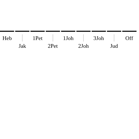
Heb
1Pet
1Joh
3Joh
Off
Jak
2Pet
2Joh
Jud