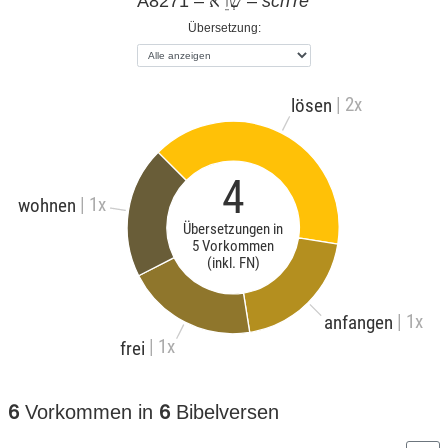
A8271 –
–
sch're'
שְׁרֵא
Übersetzung:
| 2x
lösen
4
| 1x
wohnen
Übersetzungen in
5 Vorkommen
(inkl. FN)
| 1x
anfangen
| 1x
frei
6
Vorkommen in
6
Bibelversen