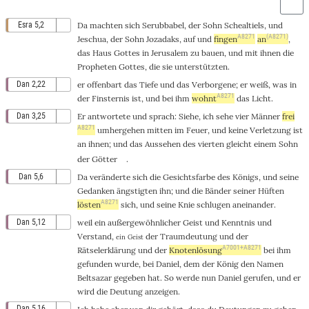
Esra 5,2
Da
machten
sich
Serubbabel
, der
Sohn
Schealtiels
, und
A8271
(A8271)
Jeschua
, der
Sohn
Jozadaks
,
auf
und
fingen
an
,
das
Haus
Gottes
in
Jerusalem
zu
bauen
, und
mit
ihnen die
Propheten
Gottes
, die sie
unterstützten
.
Dan 2,22
er
offenbart
das
Tiefe
und das
Verborgene
; er
weiß
,
was
in
A8271
der
Finsternis
ist, und
bei
ihm
wohnt
das
Licht
.
Dan 3,25
Er
antwortete
und
sprach
:
Siehe
,
ich
sehe
vier
Männer
frei
A8271
umhergehen
mitten
im
Feuer
, und
keine
Verletzung
ist
an ihnen; und das
Aussehen
des
vierten
gleicht
einem
Sohn
der
Götter
.
Dan 5,6
Da
veränderte
sich die
Gesichtsfarbe
des
Königs
, und seine
Gedanken
ängstigten
ihn; und die
Bänder
seiner
Hüften
A8271
lösten
sich, und seine
Knie
schlugen
aneinander
.
Dan 5,12
weil
ein
außergewöhnlicher
Geist
und
Kenntnis
und
Verstand
,
der
Traumdeutung
und der
ein Geist
A7001+A8271
Rätselerklärung
und der
Knotenlösung
bei ihm
gefunden
wurde, bei
Daniel
,
dem
der
König
den
Namen
Beltsazar
gegeben
hat. So werde
nun
Daniel
gerufen
, und er
wird die
Deutung
anzeigen
.
Dan 5,16