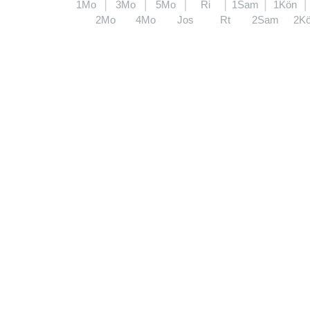
1Mo
3Mo
5Mo
Ri
1Sam
1Kön
2Mo
4Mo
Jos
Rt
2Sam
2K