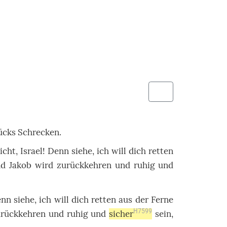
ücks
Schrecken
.
icht
,
Israel
!
Denn
siehe
, ich will dich
retten
nd
Jakob
wird
zurückkehren
und
ruhig
und
enn
siehe
, ich will dich
retten
aus der
Ferne
H7599
urückkehren
und
ruhig
und
sicher
sein,