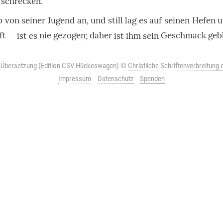
fschrecken
.
b
von seiner
Jugend
an, und
still
lag
es
auf
seinen
Hefen
u
ft
ist es
nie
gezogen
;
daher
ist ihm sein
Geschmack
geb
r Übersetzung (Edition CSV Hückeswagen)
©
Christliche Schriftenverbreitung e
Impressum
Datenschutz
Spenden