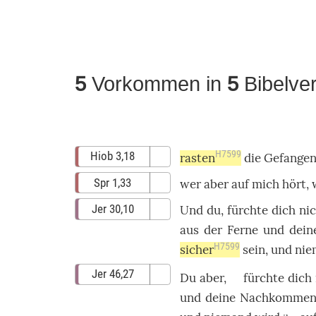
5
Vorkommen in
5
Bibelve
H7599
Hiob 3,18
rasten
die
Gefange
Spr 1,33
wer
aber auf mich
hört
,
Jer 30,10
Und
du
,
fürchte
dich
ni
aus der
Ferne
und dei
H7599
sicher
sein, und
nie
Jer 46,27
Du
aber,
fürchte
dich
und deine
Nachkomme