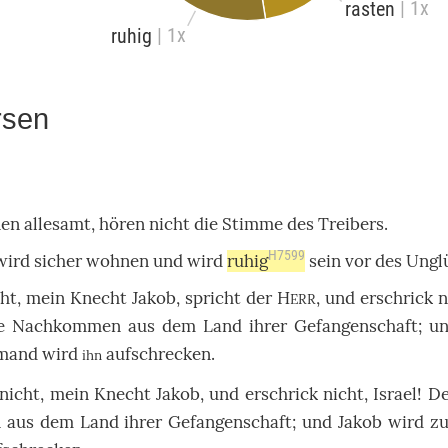
| 1x
rasten
| 1x
ruhig
rsen
nen
allesamt
,
hören
nicht
die
Stimme
des
Treibers
.
H7599
 wird
sicher
wohnen
und wird
ruhig
sein vor des
Ungl
cht
, mein
Knecht
Jakob
,
spricht
der
H
, und
erschrick
n
ERR
ne
Nachkommen
aus dem
Land
ihrer
Gefangenschaft
; u
mand
wird
aufschrecken
.
ihn
nicht
, mein
Knecht
Jakob
, und
erschrick
nicht
,
Israel
!
D
n
aus dem
Land
ihrer
Gefangenschaft
; und
Jakob
wird
z