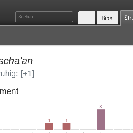
Bibel
Str
scha'an
ruhig;
[+1]
ament
3
1
1