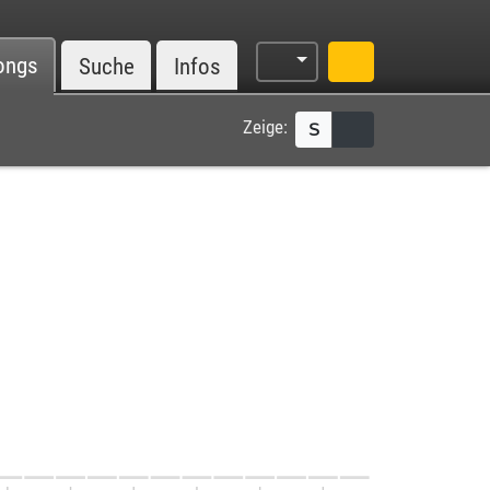
ongs
Suche
Infos
Zeige:
S