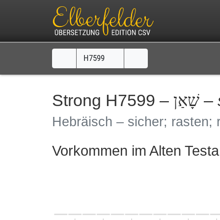
H7599
Strong H7599 –
–
שָׁאַן
Hebräisch – sicher; rasten; 
Vorkommen im Alten Test