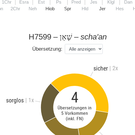
1Chr
Esra
Est
Ps
Pred
Jes
Klgl
Dan
ön
2Chr
Neh
Hiob
Spr
Hld
Jer
Hes
H7599 –
–
scha'an
שָׁאַן
Übersetzung:
| 2x
sicher
4
| 1x
sorglos
Übersetzungen in
5 Vorkommen
(inkl. FN)