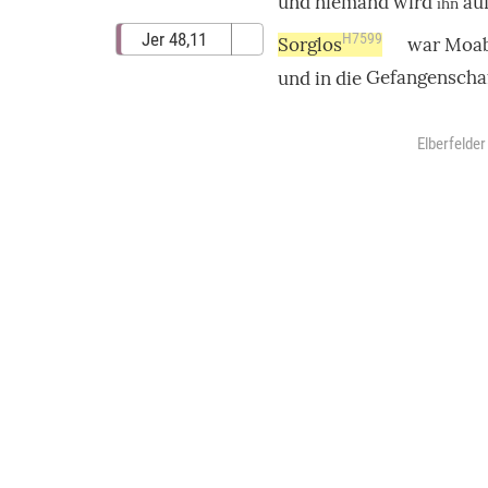
und
niemand
wird
au
ihn
Jer 48,11
H7599
Sorglos
war
Moa
und in die
Gefangenscha
Elberfelde