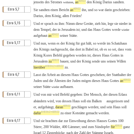
A5922
jenseits
des
Stromes
,
an
den
König
Darius
sandten
.
wohnten
A5922
Esra 5,7
Sie
sandten
einen
Bericht
an
ihn, und
so
war
darin
geschrieben
:
Darius
, dem
König
,
allen
Frieden
!
Esra 5,15
Und
er
sprach
zu ihm:
Nimm
diese
Geräte
,
zieh
hin
,
lege
sie
nieder
in
dem
Tempel
,
der
in
Jerusalem
ist; und das
Haus
Gottes
werde
wieder
A5922
aufgebaut
an
seiner
Stätte
.
Esra 5,17
Und
nun
,
wenn
es der
König
für
gut
hält, so werde im
Schatzhaus
des
Königs
nachgesucht
,
das
dort
in
Babel
ist,
ob
es
so
sei
,
dass
vom
König
Kores
Befehl
gegeben
worden ist,
dieses
Haus
Gottes
in
A5922
Jerusalem
zu
bauen
; und der
König
sende
uns seinen
Willen
A1836:2+A5922
hierüber
zu.
Esra 6,7
Lasst
die
Arbeit
an
diesem
Haus
Gottes
geschehen
; der
Statthalter
der
A5922
Juden
und die
Ältesten
der
Juden
mögen
dieses
Haus
Gottes
an
seiner
Stätte
aufbauen
.
wieder
Esra 6,11
Und
von
mir wird
Befehl
gegeben
:
Der
Mensch
,
der
diesen
Erlass
abändern
wird,
von
dessen
Haus
soll ein
Balken
ausgerissen
und
A5922
er,
aufgehängt
,
daran
geschlagen
werden; und sein
Haus
soll
A1836:2+A5922
dafür
zu einer
Kotstätte
gemacht
werden.
Esra 6,17
Und
sie
brachten
dar
zur
Einweihung
dieses
Hauses
Gottes
100
A5922
Stiere
,
200
Widder
,
400
Lämmer
; und zum
Sündopfer
für
ganz
Israel
12
Ziegenböcke
, nach der
Zahl
der
Stämme
Israels
.