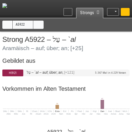
Strongs
A5922
Strong A5922 –
–
`al
עַל
Aramäisch – auf; über; an;
[+25]
Gebildet aus
עַל
–
`al
–
auf; über; an;
[+121]
H5921
5.367 Mal in 4.229 Versen
Vorkommen im Alten Testament
67
30
1Mo
3Mo
5Mo
Ri
1Sam
1Kön
1Chr
Esra
Est
Ps
Pred
Jes
Klgl
Dan
Joel
Obad
Mich
H
2Mo
4Mo
Jos
Rt
2Sam
2Kön
2Chr
Neh
Hiob
Spr
Hld
Jer
Hes
Hos
Amos
Jona
Nah
A5922 –
עַל
–
`al