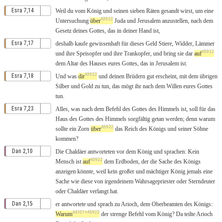
Esra 7,14
Weil
du
vom
König
und seinen
sieben
Räten
gesandt
wirst, um eine
A5922
Untersuchung
über
Juda
und
Jerusalem
anzustellen
, nach dem
Gesetz
deines
Gottes
,
das
in deiner
Hand
ist,
Esra 7,17
deshalb
kaufe
gewissenhaft
für
dieses
Geld
Stiere
,
Widder
,
Lämmer
A5922
und ihre
Speisopfer
und ihre
Trankopfer
, und
bring
sie
dar
auf
dem
Altar
des
Hauses
eures
Gottes
,
das
in
Jerusalem
ist.
A5922
Esra 7,18
Und
was
dir
und deinen
Brüdern
gut
erscheint
, mit dem
übrigen
Silber
und
Gold
zu
tun
, das mögt ihr nach dem
Willen
eures
Gottes
tun
.
Esra 7,23
Alles
,
was
nach
dem
Befehl
des
Gottes
des
Himmels
ist, soll für das
Haus
des
Gottes
des
Himmels
sorgfältig
getan
werden;
denn
warum
A5922
sollte ein
Zorn
über
das
Reich
des
Königs
und seiner
Söhne
kommen
?
Dan 2,10
Die
Chaldäer
antworteten
vor
dem
König
und
sprachen
:
Kein
A5922
Mensch
ist
auf
dem
Erdboden
,
der
die
Sache
des
Königs
anzeigen
könnte
,
weil
kein
großer
und
mächtiger
König
jemals eine
Sache
wie
diese
von
irgendeinem
Wahrsagepriester
oder
Sterndeuter
oder
Chaldäer
verlangt
hat.
Dan 2,15
er
antwortete
und
sprach
zu
Arioch
, dem
Oberbeamten
des
Königs
:
A4101+A5922
Warum
der
strenge
Befehl
vom
König
?
Da
teilte
Arioch