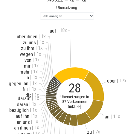
Übersetzung:
| 18x
auf
| 1x
über ihnen
| 1x
zu uns
| 1x
zu ihm
| 1x
wegen
| 1x
von
| 1x
mir
| 1x
mehr
| 1x
in
| 17x
über
| 1x
28
gegen ihn
| 1x
für
| 1x
dir
Übersetzungen in
| 1x
darauf
87 Vorkommen
| 1x
daran
(inkl. FN)
| 1x
bezüglich
| 1x
auf ihn
| 11x
an
| 1x
an uns
| 1x
an ihnen
| 7x
zu
| 1x
an ihm