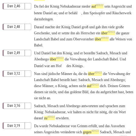
A5922
Dan 2,46
Da
fiel
der
König
Nebukadnezar
nieder
auf
sein
Angesicht
und
betete
Daniel
an
; und er
befahl
, ihm
Speisopfer
und
Räucherwerk
darzubringen
.
Dan 2,48
Darauf
machte der
König
Daniel
groß
und
gab
ihm
viele
große
A5922
Geschenke
, und er
setzte
ihn als
Herrscher
ein
über
die
ganze
A5922
Landschaft
Babel
und zum
Obervorsteher
über
alle
Weisen
von
Babel
.
Dan 2,49
Und
Daniel
bat
den
König
, und er
bestellte
Sadrach
,
Mesach
und
A5922
Abednego
über
die
Verwaltung
der
Landschaft
Babel
. Und
Daniel
war am
Hof
des
Königs
.
A5922
Dan 3,12
Nun
sind
jüdische
Männer
da,
die
du
über
die
Verwaltung
der
Landschaft
Babel
bestellt
hast:
Sadrach
,
Mesach
und
Abednego
;
A5922
diese
Männer
, o
König
,
achten
nicht
auf
dich. Deinen
Göttern
dienen
sie
nicht
, und das
goldene
Bild
,
das
du
aufgerichtet
hast,
beten
sie
nicht
an
.
Dan 3,16
Sadrach
,
Mesach
und
Abednego
antworteten
und
sprachen
zum
König
:
Nebukadnezar
,
wir
halten
es
nicht
für
nötig
, dir ein Wort
A5922
darauf
zu
erwidern
.
Dan 3,19
Da
wurde
Nebukadnezar
von
Grimm
erfüllt
, und das
Aussehen
A5922
seines
Angesichts
veränderte
sich
gegen
Sadrach
,
Mesach
und