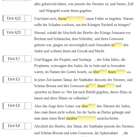
alles
geherrscht
haben, was
jenseits
des
Stromes
ist; und
Steuer
,
Zoll
und
Wegegeld
wurde ihnen
gegeben
.
A5922+A1836:2
Esra 4,22
Und
hütet
euch,
hierin
einen
Fehler
zu
begehen
.
Warum
sollte der
Schaden
wachsen
, um den
Königen
Nachteil
zu
bringen?
Esra 4,23
Hierauf
,
sobald
die
Abschrift
des
Briefes
des
Königs
Artasasta
vor
Rechum
und
Schimschai
, dem
Schreiber
, und ihren
Genossen
A5922
gelesen
war,
gingen
sie
unverzüglich
nach
Jerusalem
zu
den
Juden
und
wehrten
ihnen
mit
Gewalt
und
Macht
.
Esra 5,1
Und
Haggai
, der
Prophet
, und
Sacharja
, der
Sohn
Iddos
, die
Propheten
,
weissagten
den
Juden
,
die
in
Juda
und in
Jerusalem
A5922
(A5922)
waren, im
Namen
des
Gottes
Israels
,
über
ihnen
.
der
war
Esra 5,3
In
jener
Zeit
kamen
Tatnai
, der
Statthalter
diesseits
des
Stromes
, und
A5922
(A5922)
Schetar-Bosnai
und ihre
Genossen
zu
ihnen
und
sprachen
zu ihnen
so
:
Wer
hat euch
Befehl
gegeben
,
dieses
Haus
zu
bauen
und
diese
Mauer
zu
vollenden
?
A5922
Esra 5,5
Aber
das
Auge
ihres
Gottes
war
über
den
Ältesten
der
Juden
,
dass man
ihnen
nicht
wehrte
,
bis
die
Sache
an
Darius
gelangte
und
A5922+A1836:2
man
dann
einen
Brief
darüber
zurückschickte
.
Esra 5,6
Abschrift
des
Briefes
,
den
Tatnai
, der
Statthalter
jenseits
des
Stromes
,
und
Schetar-Bosnai
und seine
Genossen
, die
Apharsakiter
,
die