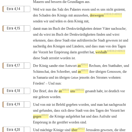
Mauern
und
bessern
die
Grundlagen
aus
.
Esra 4,14
Weil
wir
nun
das
Salz
des
Palastes
essen
und es uns
nicht
geziemt
,
A1836:2+A5922
den
Schaden
des
Königs
mit
anzusehen
,
deswegen
senden
wir und
teilen
es dem
König
mit
,
Esra 4,15
damit
man im
Buch
der
Denkwürdigkeiten
deiner
Väter
nachsuche
;
und du wirst im
Buch
der
Denkwürdigkeiten
finden
und wirst
erkennen
,
dass
diese
Stadt
eine
aufrührerische
Stadt
gewesen ist und
nachteilig
den
Königen
und
Ländern
, und dass man
von
den
Tagen
A1836:2+A5922
der
Vorzeit
her
Empörung
darin
gestiftet
hat,
weshalb
diese
Stadt
zerstört
worden
ist.
A5922
Esra 4,17
Der
König
sandte
eine
Antwort
an
Rechum
, den
Statthalter
, und
A5922
Schimschai
, den
Schreiber
, und
an
ihre
übrigen
Genossen
,
die
in
Samaria
und im
übrigen
jenseits
des
Stromes
wohnten
:
Gebiet
Frieden
! – Und
nun
:
A5922
(A5922)
Esra 4,18
Der
Brief
,
den
ihr
an
uns
gesandt
habt, ist
deutlich
vor
mir
gelesen
worden.
Esra 4,19
Und
von
mir ist
Befehl
gegeben
worden, und man hat
nachgesucht
und
gefunden
,
dass
sich
diese
Stadt
von
den
Tagen
der
Vorzeit
her
A5922
gegen
die
Könige
aufgelehnt
hat und dass
Aufruhr
und
Empörung
in ihr
gestiftet
worden
sind.
A5922
Esra 4,20
Und
mächtige
Könige
sind
über
Jerusalem
gewesen
, die über