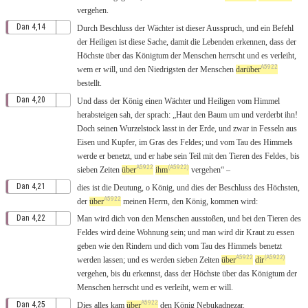
vergehen
.
Dan 4,14
Durch
Beschluss
der
Wächter
ist dieser
Ausspruch
, und ein
Befehl
der
Heiligen
ist diese
Sache
,
damit
die
Lebenden
erkennen
,
dass
der
Höchste
über das
Königtum
der
Menschen
herrscht
und es
verleiht
,
A5922
wem
er
will
, und den
Niedrigsten
der
Menschen
darüber
bestellt
.
Dan 4,20
Und
dass
der
König
einen
Wächter
und
Heiligen
vom
Himmel
herabsteigen
sah
, der
sprach
: „
Haut
den
Baum
um
und
verderbt
ihn!
Doch
seinen
Wurzelstock
lasst
in der
Erde
, und zwar in
Fesseln
aus
Eisen
und
Kupfer
, im
Gras
des
Feldes
; und vom
Tau
des
Himmels
werde er
benetzt
, und er
habe
sein
Teil
mit
den
Tieren
des
Feldes
,
bis
A5922
(A5922)
sieben
Zeiten
über
ihm
vergehen
“
–
Dan 4,21
dies
ist die
Deutung
, o
König
, und
dies
der
Beschluss
des
Höchsten
,
A5922
der
über
meinen
Herrn
, den
König
,
kommen
wird:
Dan 4,22
Man
wird dich
von
den
Menschen
ausstoßen
, und
bei
den
Tieren
des
Feldes
wird deine
Wohnung
sein
; und man wird dir
Kraut
zu
essen
geben
wie den
Rindern
und dich vom
Tau
des
Himmels
benetzt
A5922
(A5922)
werden lassen; und es werden
sieben
Zeiten
über
dir
vergehen
,
bis
du
erkennst
,
dass
der
Höchste
über das
Königtum
der
Menschen
herrscht
und es
verleiht
,
wem
er
will
.
A5922
Dan 4,25
Dies
alles
kam
über
den
König
Nebukadnezar
.