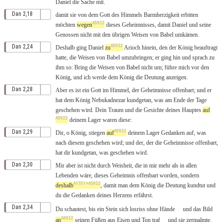
Daniel
die
Sache
mit
.
Dan 2,18
damit
sie
von
dem
Gott
des
Himmels
Barmherzigkeit
erbitten
A5922
möchten
wegen
dieses
Geheimnisses
,
damit
Daniel
und seine
Genossen
nicht
mit
den
übrigen
Weisen
von
Babel
umkämen
.
A5922
Dan 2,24
Deshalb
ging
Daniel
zu
Arioch
hinein
,
den
der
König
beauftragt
hatte, die
Weisen
von
Babel
umzubringen
; er
ging
hin
und
sprach
zu
ihm
so
:
Bring
die
Weisen
von
Babel
nicht
um
;
führe
mich
vor
den
König
, und ich werde dem
König
die
Deutung
anzeigen
.
Dan 2,28
Aber
es
ist
ein
Gott
im
Himmel
, der
Geheimnisse
offenbart
; und er
hat dem
König
Nebukadnezar
kundgetan
,
was
am
Ende
der
Tage
geschehen
wird. Dein
Traum
und die
Gesichte
deines
Hauptes
auf
A5922
deinem
Lager
waren
diese
:
A5922
Dan 2,29
Dir
, o
König
,
stiegen
auf
deinem
Lager
Gedanken
auf
,
was
nach
diesem
geschehen
wird; und der, der die
Geheimnisse
offenbart
,
hat dir
kundgetan
,
was
geschehen
wird.
Dan 2,30
Mir
aber ist
nicht
durch
Weisheit
,
die
in mir
mehr
als
in
allen
Lebenden
wäre
,
dieses
Geheimnis
offenbart
worden,
sondern
A1701+A5922
deshalb
,
damit
man dem
König
die
Deutung
kundtut
und
du die
Gedanken
deines
Herzens
erfährst
.
Dan 2,34
Du
schautest
,
bis
ein
Stein
sich
losriss
ohne
Hände
und das
Bild
A5922
an
seinen
Füßen
aus
Eisen
und
Ton
traf
und
sie
zermalmte
.