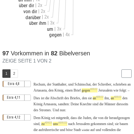
| 2x
über dir
| 2x
von dir
| 2x
darüber
| 3x
über ihm
| 3x
um
| 4x
gegen
97
Vorkommen in
82
Bibelversen
ZEIGE SEITE 1 VON 2
1
2
Esra 4,8
Rechum
, der
Statthalter
, und
Schimschai
, der
Schreiber
,
schrieben
an
A5922
Artasasta
, den
König
,
einen
Brief
gegen
Jerusalem
wie
folgt
:
–
A5922
A5922
Esra 4,11
Dies
ist die
Abschrift
des
Briefes
,
den
sie
an
ihn,
an
den
König
Artasasta
,
sandten
: Deine
Knechte
sind die
Männer
diesseits
des
Stromes
. Und
nun
:
Esra 4,12
Dem
König
sei
mitgeteilt
,
dass
die
Juden
,
die
von
dir
heraufgezogen
A5922
(A5922)
sind,
zu
uns
nach
Jerusalem
gekommen
sind; sie
bauen
die
aufrührerische
und
böse
Stadt
auf und
vollenden
die
wieder