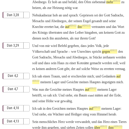
A5922
Abednego
. Er
hob
an
und
befahl
,
den
Ofen
siebenmal
mehr
zu
heizen
,
als
zur
Heizung
nötig
war
.
Dan 3,28
Nebukadnezar
hob
an
und
sprach
:
Gepriesen
sei der
Gott
Sadrachs
,
Mesachs
und
Abednegos
,
der
seinen
Engel
gesandt
und seine
A5922
(A5922)
Knechte
errettet
hat,
die
auf
ihn
vertrauten
und das
Wort
des
Königs
übertraten
und ihre
Leiber
hingaben
,
um
keinem
Gott
zu
dienen
noch
ihn
anzubeten
, als
nur
ihrem
Gott
!
Dan 3,29
Und
von
mir wird
Befehl
gegeben
,
dass
jedes
Volk
, jede
A5922
Völkerschaft
und
Sprache
–
wer
Unrechtes
spricht
gegen
den
Gott
Sadrachs
,
Mesachs
und
Abednegos
, in
Stücke
zerhauen
werden
soll und dass sein
Haus
zu einer
Kotstätte
gemacht
werden soll;
weil
es
keinen
anderen
Gott
gibt
,
der
auf
solche
Weise
zu
erretten
vermag
.
Dan 4,2
Ich
sah
einen
Traum
, und er
erschreckte
mich; und
Gedanken
auf
A5922
meinem
Lager
und
Gesichte
meines
Hauptes
ängstigten
mich.
A5922
Dan 4,7
Was
nun die
Gesichte
meines
Hauptes
auf
meinem
Lager
betrifft, so
sah
ich: Und
siehe
, ein
Baum
mitten
auf der
Erde
,
stand
und seine
Höhe
war
gewaltig
.
A5922
Dan 4,10
Ich
sah
in den
Gesichten
meines
Hauptes
auf
meinem
Lager
:
Und
siehe
, ein
Wächter
und
Heiliger
stieg
vom
Himmel
herab
.
Dan 4,13
Sein
menschliches
Herz
werde
verwandelt
, und das
Herz
eines
Tieres
A5922
(A5922)
werde ihm
gegeben
; und
sieben
Zeiten
sollen
über
ihm